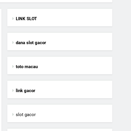
LINK SLOT
dana slot gacor
toto macau
link gacor
slot gacor