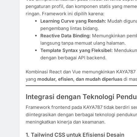
pengaturan profil, dan komponen statis yang mem
ringan. Framework ini dipilih karena:
Learning Curve yang Rendah:
Mudah diguna
pengembang lintas bidang.
Reactive Data Binding:
Memungkinkan pemba
langsung tanpa memuat ulang halaman.
Template Syntax yang Fleksibel:
Mendukung
dengan berbagai API backend.
Kombinasi React dan Vue memungkinkan KAYA787 
yang
modular, efisien, dan mudah diperluas
di mas
Integrasi dengan Teknologi Pend
Framework frontend pada KAYA787 tidak berdiri sen
diintegrasikan dengan berbagai teknologi penduku
meningkatkan kinerja dan keamanan.
1. Tailwind CSS untuk Efisiensi Desain