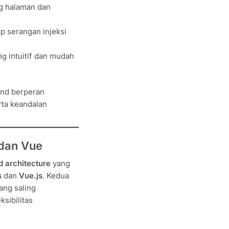
g halaman dan
p serangan injeksi
g intuitif dan mudah
tend berperan
rta keandalan
 dan Vue
d architecture
yang
s
dan
Vue.js
. Kedua
ang saling
ksibilitas