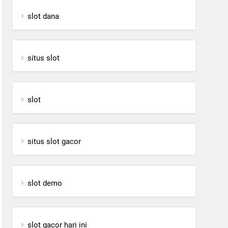
slot dana
situs slot
slot
situs slot gacor
slot demo
slot gacor hari ini