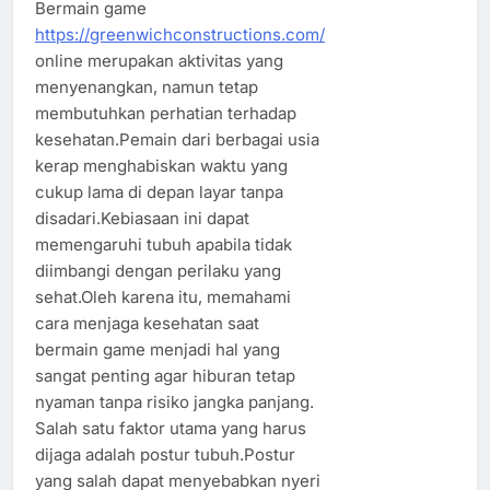
Bermain game
https://greenwichconstructions.com/
online merupakan aktivitas yang
menyenangkan, namun tetap
membutuhkan perhatian terhadap
kesehatan.Pemain dari berbagai usia
kerap menghabiskan waktu yang
cukup lama di depan layar tanpa
disadari.Kebiasaan ini dapat
memengaruhi tubuh apabila tidak
diimbangi dengan perilaku yang
sehat.Oleh karena itu, memahami
cara menjaga kesehatan saat
bermain game menjadi hal yang
sangat penting agar hiburan tetap
nyaman tanpa risiko jangka panjang.
Salah satu faktor utama yang harus
dijaga adalah postur tubuh.Postur
yang salah dapat menyebabkan nyeri