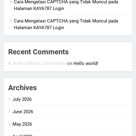
Cara Mengatasi CAPTCHA yang Tidak Muncul pada
Halaman KAYA787 Login
Cara Mengatasi CAPTCHA yang Tidak Muncul pada
Halaman KAYA787 Login
Recent Comments
A WordPress Commenter
on
Hello world!
Archives
July 2026
June 2026
May 2026