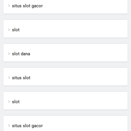
situs slot gacor
slot
slot dana
situs slot
slot
situs slot gacor