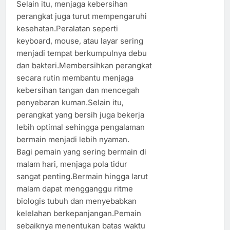
Selain itu, menjaga kebersihan
perangkat juga turut mempengaruhi
kesehatan.Peralatan seperti
keyboard, mouse, atau layar sering
menjadi tempat berkumpulnya debu
dan bakteri.Membersihkan perangkat
secara rutin membantu menjaga
kebersihan tangan dan mencegah
penyebaran kuman.Selain itu,
perangkat yang bersih juga bekerja
lebih optimal sehingga pengalaman
bermain menjadi lebih nyaman.
Bagi pemain yang sering bermain di
malam hari, menjaga pola tidur
sangat penting.Bermain hingga larut
malam dapat mengganggu ritme
biologis tubuh dan menyebabkan
kelelahan berkepanjangan.Pemain
sebaiknya menentukan batas waktu