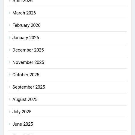
April 2026
March 2026
February 2026
January 2026
December 2025
November 2025
October 2025
September 2025
August 2025
July 2025
June 2025