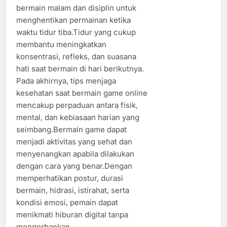
bermain malam dan disiplin untuk
menghentikan permainan ketika
waktu tidur tiba.Tidur yang cukup
membantu meningkatkan
konsentrasi, refleks, dan suasana
hati saat bermain di hari berikutnya.
Pada akhirnya, tips menjaga
kesehatan saat bermain game online
mencakup perpaduan antara fisik,
mental, dan kebiasaan harian yang
seimbang.Bermain game dapat
menjadi aktivitas yang sehat dan
menyenangkan apabila dilakukan
dengan cara yang benar.Dengan
memperhatikan postur, durasi
bermain, hidrasi, istirahat, serta
kondisi emosi, pemain dapat
menikmati hiburan digital tanpa
mengorbankan