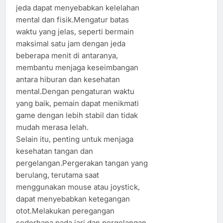
jeda dapat menyebabkan kelelahan
mental dan fisik.Mengatur batas
waktu yang jelas, seperti bermain
maksimal satu jam dengan jeda
beberapa menit di antaranya,
membantu menjaga keseimbangan
antara hiburan dan kesehatan
mental.Dengan pengaturan waktu
yang baik, pemain dapat menikmati
game dengan lebih stabil dan tidak
mudah merasa lelah.
Selain itu, penting untuk menjaga
kesehatan tangan dan
pergelangan.Pergerakan tangan yang
berulang, terutama saat
menggunakan mouse atau joystick,
dapat menyebabkan ketegangan
otot.Melakukan peregangan
sederhana pada jari dan pergelangan