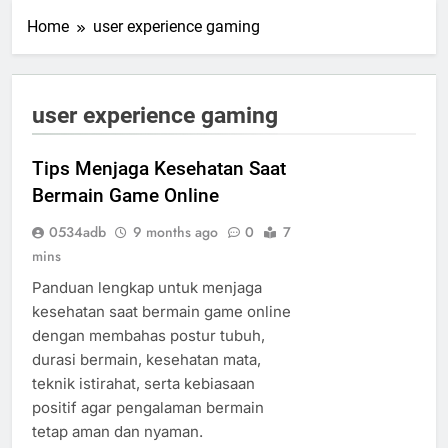
Home
user experience gaming
user experience gaming
Tips Menjaga Kesehatan Saat
Bermain Game Online
0534adb
9 months ago
0
7
mins
Panduan lengkap untuk menjaga
kesehatan saat bermain game online
dengan membahas postur tubuh,
durasi bermain, kesehatan mata,
teknik istirahat, serta kebiasaan
positif agar pengalaman bermain
tetap aman dan nyaman.