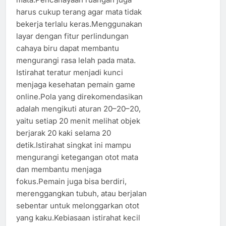
harus cukup terang agar mata tidak
bekerja terlalu keras.Menggunakan
layar dengan fitur perlindungan
cahaya biru dapat membantu
mengurangi rasa lelah pada mata.
Istirahat teratur menjadi kunci
menjaga kesehatan pemain game
online.Pola yang direkomendasikan
adalah mengikuti aturan 20–20–20,
yaitu setiap 20 menit melihat objek
berjarak 20 kaki selama 20
detik.Istirahat singkat ini mampu
mengurangi ketegangan otot mata
dan membantu menjaga
fokus.Pemain juga bisa berdiri,
merenggangkan tubuh, atau berjalan
sebentar untuk melonggarkan otot
yang kaku.Kebiasaan istirahat kecil