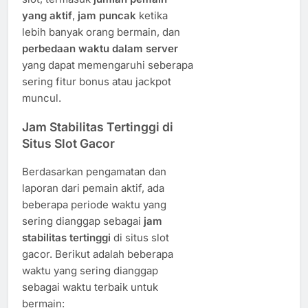
yang aktif
,
jam puncak
ketika
lebih banyak orang bermain, dan
perbedaan waktu dalam server
yang dapat memengaruhi seberapa
sering fitur bonus atau jackpot
muncul.
Jam Stabilitas Tertinggi di
Situs Slot Gacor
Berdasarkan pengamatan dan
laporan dari pemain aktif, ada
beberapa periode waktu yang
sering dianggap sebagai
jam
stabilitas tertinggi
di situs slot
gacor. Berikut adalah beberapa
waktu yang sering dianggap
sebagai waktu terbaik untuk
bermain: