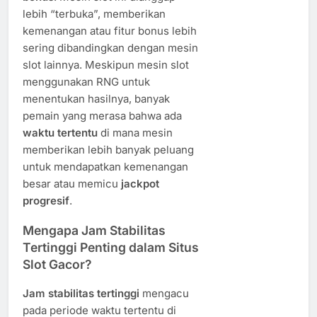
lebih “terbuka”, memberikan
kemenangan atau fitur bonus lebih
sering dibandingkan dengan mesin
slot lainnya. Meskipun mesin slot
menggunakan RNG untuk
menentukan hasilnya, banyak
pemain yang merasa bahwa ada
waktu tertentu
di mana mesin
memberikan lebih banyak peluang
untuk mendapatkan kemenangan
besar atau memicu
jackpot
progresif
.
Mengapa Jam Stabilitas
Tertinggi Penting dalam Situs
Slot Gacor?
Jam stabilitas tertinggi
mengacu
pada periode waktu tertentu di