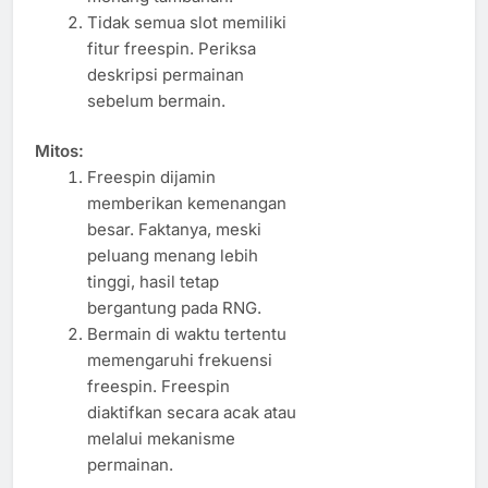
Tidak semua slot memiliki
fitur freespin. Periksa
deskripsi permainan
sebelum bermain.
Mitos:
Freespin dijamin
memberikan kemenangan
besar. Faktanya, meski
peluang menang lebih
tinggi, hasil tetap
bergantung pada RNG.
Bermain di waktu tertentu
memengaruhi frekuensi
freespin. Freespin
diaktifkan secara acak atau
melalui mekanisme
permainan.