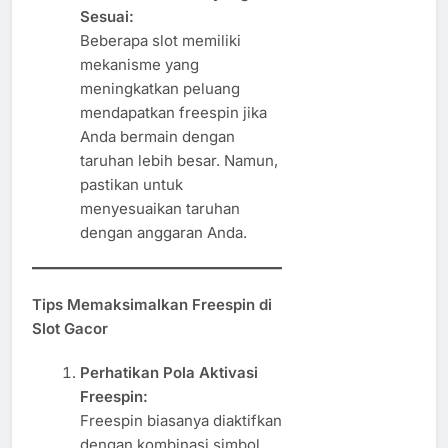
Sesuai:
Beberapa slot memiliki
mekanisme yang
meningkatkan peluang
mendapatkan freespin jika
Anda bermain dengan
taruhan lebih besar. Namun,
pastikan untuk
menyesuaikan taruhan
dengan anggaran Anda.
Tips Memaksimalkan Freespin di
Slot Gacor
Perhatikan Pola Aktivasi
Freespin:
Freespin biasanya diaktifkan
dengan kombinasi simbol