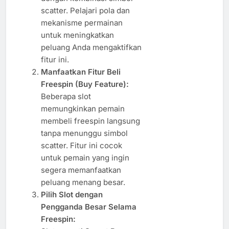
scatter. Pelajari pola dan
mekanisme permainan
untuk meningkatkan
peluang Anda mengaktifkan
fitur ini.
Manfaatkan Fitur Beli
Freespin (Buy Feature):
Beberapa slot
memungkinkan pemain
membeli freespin langsung
tanpa menunggu simbol
scatter. Fitur ini cocok
untuk pemain yang ingin
segera memanfaatkan
peluang menang besar.
Pilih Slot dengan
Pengganda Besar Selama
Freespin: