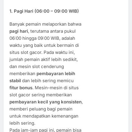
1.
Pagi Hari (06:00 – 09:00 WIB)
Banyak pemain melaporkan bahwa
pagi hari
, terutama antara pukul
06:00 hingga 09:00 WIB, adalah
waktu yang baik untuk bermain di
situs slot gacor. Pada waktu ini,
jumlah pemain aktif lebih sedikit,
dan mesin slot cenderung
memberikan
pembayaran lebih
stabil
dan lebih sering memicu
fitur bonus
. Mesin-mesin di situs
slot gacor sering memberikan
pembayaran kecil yang konsisten
,
memberi peluang bagi pemain
untuk mendapatkan kemenangan
lebih sering.
Pada jam-jam pagi ini, pemain bisa