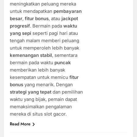
meningkatkan peluang mereka
untuk mendapatkan
pembayaran
besar
,
fitur bonus
, atau
jackpot
progresif
. Bermain pada
waktu
yang sepi
seperti pagi hari atau
tengah malam memberi peluang
untuk memperoleh lebih banyak
kemenangan stabil
, sementara
bermain pada waktu
puncak
memberikan lebih banyak
kesempatan untuk memicu
fitur
bonus
yang menarik. Dengan
strategi yang tepat
dan pemilihan
waktu yang bijak, pemain dapat
memaksimalkan pengalaman
mereka di situs slot gacor.
Read More