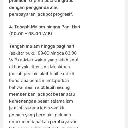
premium
seperti
putaran gratis
dengan pengganda
atau
pembayaran jackpot progresif
.
4.
Tengah Malam hingga Pagi Hari
(00:00 – 03:00 WIB)
Tengah malam hingga pagi hari
(sekitar pukul 00:00 hingga 03:00
WIB) adalah waktu yang lebih sepi
di banyak situs slot. Meskipun
jumlah pemain aktif lebih sedikit,
beberapa pemain melaporkan
bahwa
mesin slot lebih sering
memberikan jackpot besar atau
kemenangan besar
selama jam-
jam ini. Karena lebih sedikit
pemain yang bermain, peluang
untuk mendapatkan
pembayaran