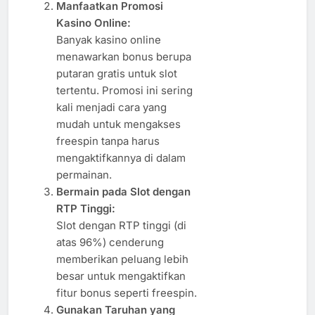
Manfaatkan Promosi
Kasino Online:
Banyak kasino online
menawarkan bonus berupa
putaran gratis untuk slot
tertentu. Promosi ini sering
kali menjadi cara yang
mudah untuk mengakses
freespin tanpa harus
mengaktifkannya di dalam
permainan.
Bermain pada Slot dengan
RTP Tinggi:
Slot dengan RTP tinggi (di
atas 96%) cenderung
memberikan peluang lebih
besar untuk mengaktifkan
fitur bonus seperti freespin.
Gunakan Taruhan yang