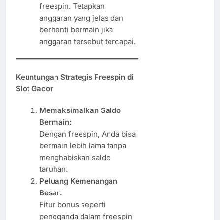
freespin. Tetapkan
anggaran yang jelas dan
berhenti bermain jika
anggaran tersebut tercapai.
Keuntungan Strategis Freespin di
Slot Gacor
Memaksimalkan Saldo
Bermain:
Dengan freespin, Anda bisa
bermain lebih lama tanpa
menghabiskan saldo
taruhan.
Peluang Kemenangan
Besar:
Fitur bonus seperti
pengganda dalam freespin