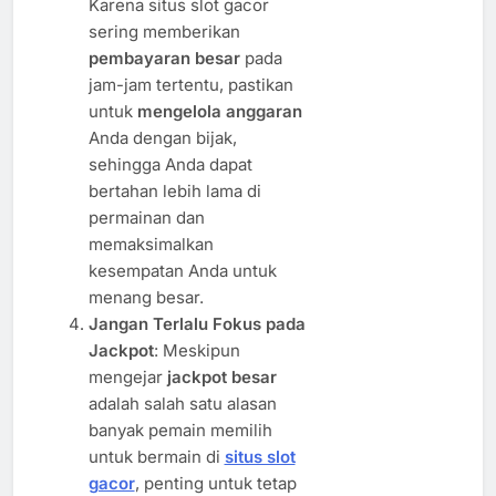
Karena situs slot gacor
sering memberikan
pembayaran besar
pada
jam-jam tertentu, pastikan
untuk
mengelola anggaran
Anda dengan bijak,
sehingga Anda dapat
bertahan lebih lama di
permainan dan
memaksimalkan
kesempatan Anda untuk
menang besar.
Jangan Terlalu Fokus pada
Jackpot
: Meskipun
mengejar
jackpot besar
adalah salah satu alasan
banyak pemain memilih
untuk bermain di
situs slot
gacor
, penting untuk tetap