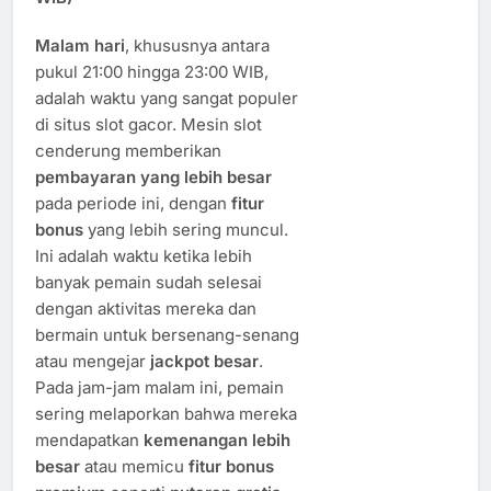
Malam hari
, khususnya antara
pukul 21:00 hingga 23:00 WIB,
adalah waktu yang sangat populer
di situs slot gacor. Mesin slot
cenderung memberikan
pembayaran yang lebih besar
pada periode ini, dengan
fitur
bonus
yang lebih sering muncul.
Ini adalah waktu ketika lebih
banyak pemain sudah selesai
dengan aktivitas mereka dan
bermain untuk bersenang-senang
atau mengejar
jackpot besar
.
Pada jam-jam malam ini, pemain
sering melaporkan bahwa mereka
mendapatkan
kemenangan lebih
besar
atau memicu
fitur bonus