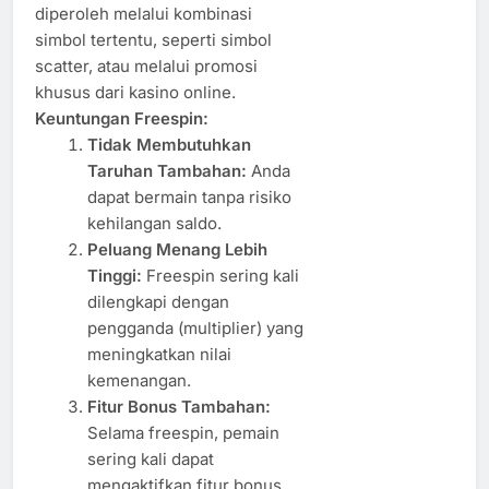
diperoleh melalui kombinasi
simbol tertentu, seperti simbol
scatter, atau melalui promosi
khusus dari kasino online.
Keuntungan Freespin:
Tidak Membutuhkan
Taruhan Tambahan:
Anda
dapat bermain tanpa risiko
kehilangan saldo.
Peluang Menang Lebih
Tinggi:
Freespin sering kali
dilengkapi dengan
pengganda (multiplier) yang
meningkatkan nilai
kemenangan.
Fitur Bonus Tambahan:
Selama freespin, pemain
sering kali dapat
mengaktifkan fitur bonus