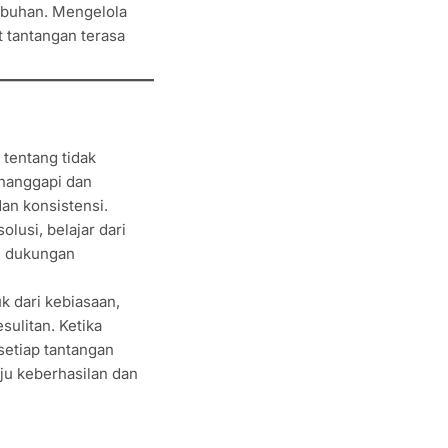
mbuhan. Mengelola
t tantangan terasa
tentang tidak
nanggapi dan
dan konsistensi.
lusi, belajar dari
n dukungan
uk dari kebiasaan,
sulitan. Ketika
setiap tantangan
ju keberhasilan dan