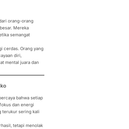
dari orang-orang
 besar. Mereka
etika semangat
i cerdas. Orang yang
yaan diri,
t mental juara dan
iko
 percaya bahwa setiap
fokus dan energi
 terukur sering kali
hasil, tetapi menolak