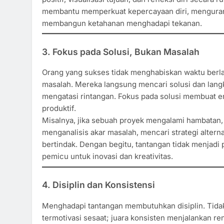
membantu memperkuat kepercayaan diri, mengurang
membangun ketahanan menghadapi tekanan.
3. Fokus pada Solusi, Bukan Masalah
Orang yang sukses tidak menghabiskan waktu berla
masalah. Mereka langsung mencari solusi dan langk
mengatasi rintangan. Fokus pada solusi membuat en
produktif.
Misalnya, jika sebuah proyek mengalami hambatan,
menganalisis akar masalah, mencari strategi alterna
bertindak. Dengan begitu, tantangan tidak menjadi 
pemicu untuk inovasi dan kreativitas.
4. Disiplin dan Konsistensi
Menghadapi tantangan membutuhkan disiplin. Tida
termotivasi sesaat; juara konsisten menjalankan r