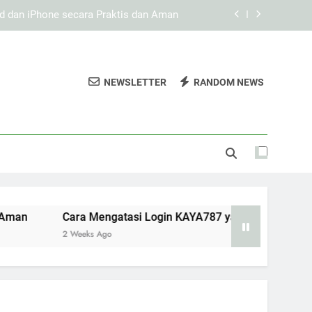
d dan iPhone secara Praktis dan Aman
 KAYA787 yang Keluar Secara Otomatis
 Muncul pada Halaman KAYA787 Login
NEWSLETTER
RANDOM NEWS
lan Responsif di Berbagai Perangkat
atnya Untuk Hiburan Berkualitas.
d dan iPhone secara Praktis dan Aman
 KAYA787 yang Keluar Secara Otomatis
 Muncul pada Halaman KAYA787 Login
Cara Mengatasi Login KAYA787 yang Keluar Secara Otomati
2 Weeks Ago