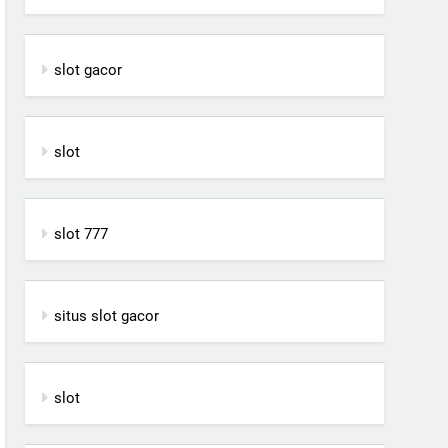
slot gacor
slot
slot 777
situs slot gacor
slot