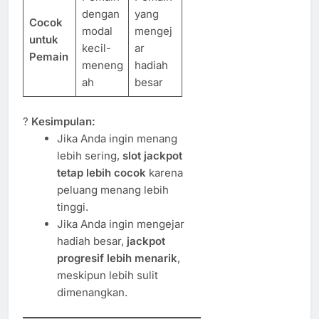
dengan
yang
Cocok
modal
mengej
untuk
kecil-
ar
Pemain
meneng
hadiah
ah
besar
?
Kesimpulan:
Jika Anda ingin menang
lebih sering,
slot jackpot
tetap lebih cocok
karena
peluang menang lebih
tinggi.
Jika Anda ingin mengejar
hadiah besar,
jackpot
progresif lebih menarik
,
meskipun lebih sulit
dimenangkan.