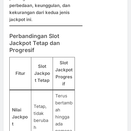
perbedaan, keunggulan, dan
kekurangan dari kedua jenis
jackpot ini
.
Perbandingan Slot
Jackpot Tetap dan
Progresif
Slot
Slot
Jackpot
Fitur
Jackpo
Progres
t Tetap
if
Terus
bertamb
Tetap,
Nilai
ah
tidak
Jackpo
hingga
beruba
t
ada
h
pemena