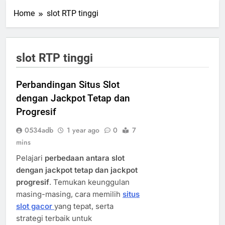
Home
slot RTP tinggi
slot RTP tinggi
Perbandingan Situs Slot
dengan Jackpot Tetap dan
Progresif
0534adb
1 year ago
0
7
mins
Pelajari
perbedaan antara slot
dengan jackpot tetap dan jackpot
progresif
. Temukan keunggulan
masing-masing, cara memilih
situs
slot gacor
yang tepat, serta
strategi terbaik untuk