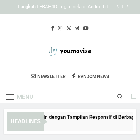
iPhone secara Praktis dan Aman
Skip
Cara Mengatasi Login KAYA787 yang Keluar
to
Secara Otomatis
content
Cara Mengatasi CAPTCHA yang Tidak Muncul
pada Halaman KAYA787 Login
EDWINSLOT Login dengan Tampilan Responsif di
Berbagai Perangkat
Langkah LEBAH4D Login melalui Android dan
iPhone secara Praktis dan Aman
Cara Mengatasi Login KAYA787 yang Keluar
You Movise
Secara Otomatis
Temukan Film Terbaru Dan Berbagai Konten
NEWSLETTER
RANDOM NEWS
Cara Mengatasi CAPTCHA yang Tidak Muncul
Hiburan Di You Movise. Tempatnya Untuk
pada Halaman KAYA787 Login
Hiburan Berkualitas.
MENU
EDWINSLOT Login dengan Tampilan Responsif di Berbagai Pe
HEADLINES
2 Weeks Ago