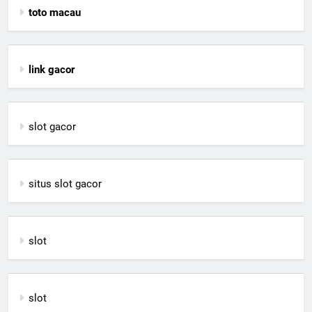
toto macau
link gacor
slot gacor
situs slot gacor
slot
slot