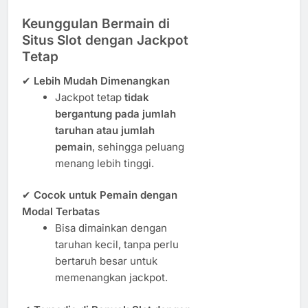
Keunggulan Bermain di
Situs Slot dengan Jackpot
Tetap
✔
Lebih Mudah Dimenangkan
Jackpot tetap
tidak
bergantung pada jumlah
taruhan atau jumlah
pemain
, sehingga peluang
menang lebih tinggi.
✔
Cocok untuk Pemain dengan
Modal Terbatas
Bisa dimainkan dengan
taruhan kecil, tanpa perlu
bertaruh besar untuk
memenangkan jackpot.