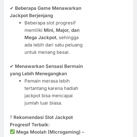
✔
Beberapa Game Menawarkan
Jackpot Berjenjang
Beberapa slot progresif
memiliki
Mini, Major, dan
Mega Jackpot
, sehingga
ada lebih dari satu peluang
untuk menang besar.
✔
Menawarkan Sensasi Bermain
yang Lebih Menegangkan
Pemain merasa lebih
tertantang karena hadiah
jackpot bisa mencapai
jumlah luar biasa.
?
Rekomendasi Slot Jackpot
Progresif Terbaik:
Mega Moolah (Microgaming) –