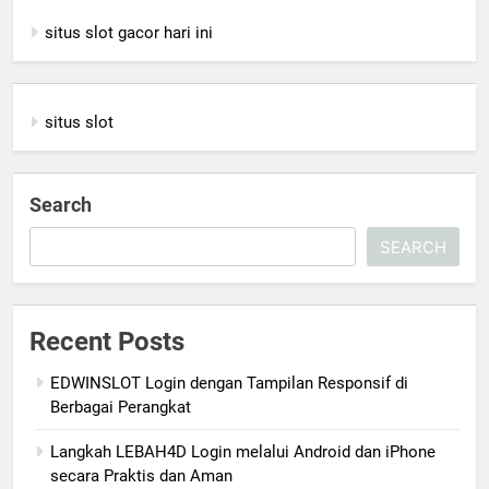
situs slot gacor hari ini
situs slot
Search
SEARCH
Recent Posts
EDWINSLOT Login dengan Tampilan Responsif di
Berbagai Perangkat
Langkah LEBAH4D Login melalui Android dan iPhone
secara Praktis dan Aman