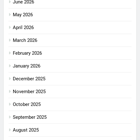
June 2026
May 2026
April 2026
March 2026
February 2026
January 2026
December 2025
November 2025
October 2025
September 2025
August 2025