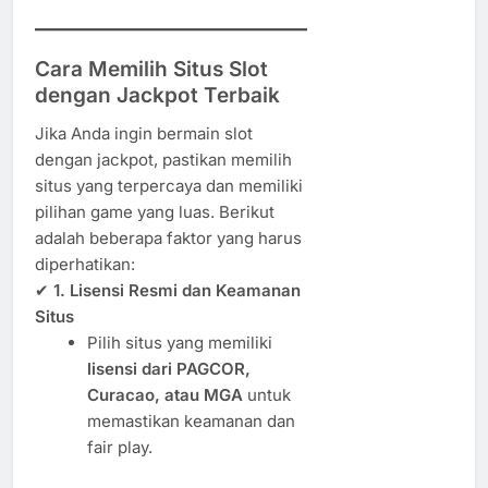
Cara Memilih Situs Slot
dengan Jackpot Terbaik
Jika Anda ingin bermain slot
dengan jackpot, pastikan memilih
situs yang terpercaya dan memiliki
pilihan game yang luas. Berikut
adalah beberapa faktor yang harus
diperhatikan:
✔
1. Lisensi Resmi dan Keamanan
Situs
Pilih situs yang memiliki
lisensi dari PAGCOR,
Curacao, atau MGA
untuk
memastikan keamanan dan
fair play.