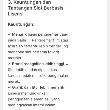
3. Keuntungan dan
Tantangan Slot Berbasis
Lisensi
Keuntungan:
✔
Menarik basis penggemar yang
sudah ada
→ Penggemar film atau
acara TV tertentu lebih cenderung
mencoba slot bertema favorit
mereka.
✔
Brand recognition lebih tinggi
→
Slot lebih mudah dipasarkan
karena sudah memiliki pengenalan
merek.
✔
Grafik dan fitur lebih menarik
→
Lisensi memungkinkan
penggunaan elemen asli yang
meningkatkan imersi dalam