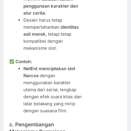
penggunaan karakter dan
alur cerita
.
Desain harus tetap
mempertahankan
identitas
asli merek
, tetapi tetap
kompatibel dengan
mekanisme slot.
Contoh:
NetEnt menciptakan slot
Narcos
dengan
menggunakan karakter
utama dari serial, lengkap
dengan efek suara khas dan
latar belakang yang mirip
dengan suasana film.
c. Pengembangan