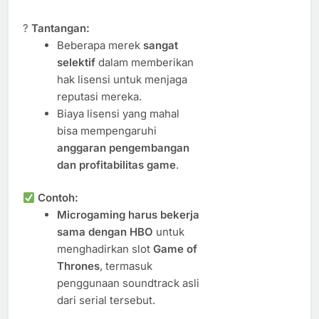
?
Tantangan:
Beberapa merek
sangat
selektif
dalam memberikan
hak lisensi untuk menjaga
reputasi mereka.
Biaya lisensi yang mahal
bisa mempengaruhi
anggaran pengembangan
dan profitabilitas game
.
Contoh:
Microgaming harus bekerja
sama dengan HBO
untuk
menghadirkan slot
Game of
Thrones
, termasuk
penggunaan soundtrack asli
dari serial tersebut.