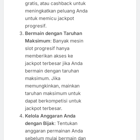
gratis, atau cashback untuk
meningkatkan peluang Anda
untuk memicu jackpot
progresif.
Bermain dengan Taruhan
Maksimum
: Banyak mesin
slot progresif hanya
memberikan akses ke
jackpot terbesar jika Anda
bermain dengan taruhan
maksimum. Jika
memungkinkan, mainkan
taruhan maksimum untuk
dapat berkompetisi untuk
jackpot terbesar.
Kelola Anggaran Anda
dengan Bijak
: Tentukan
anggaran permainan Anda
sebelum mulai bermain dan