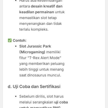
Harus ada keseimbangan
antara
desain kreatif dan
keadilan permainan
untuk
memastikan slot tetap
menyenangkan dan tidak
terlalu kompleks.
Contoh:
Slot Jurassic Park
(Microgaming)
memiliki
fitur “T-Rex Alert Mode”
yang memberikan peluang
lebih tinggi untuk menang
saat dinosaurus muncul.
d. Uji Coba dan Sertifikasi
Sebelum dirilis, slot harus
melalui serangkaian
uji coba
untuk memastikan RNG