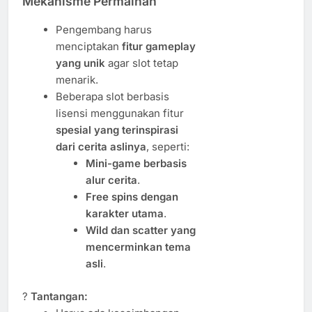
Mekanisme Permainan
Pengembang harus
menciptakan
fitur gameplay
yang unik
agar slot tetap
menarik.
Beberapa slot berbasis
lisensi menggunakan fitur
spesial yang terinspirasi
dari cerita aslinya
, seperti:
Mini-game berbasis
alur cerita
.
Free spins dengan
karakter utama
.
Wild dan scatter yang
mencerminkan tema
asli
.
?
Tantangan: