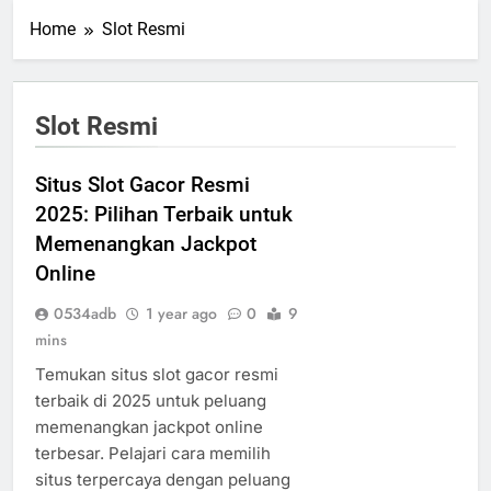
Home
Slot Resmi
Slot Resmi
Situs Slot Gacor Resmi
2025: Pilihan Terbaik untuk
Memenangkan Jackpot
Online
0534adb
1 year ago
0
9
mins
Temukan situs slot gacor resmi
terbaik di 2025 untuk peluang
memenangkan jackpot online
terbesar. Pelajari cara memilih
situs terpercaya dengan peluang