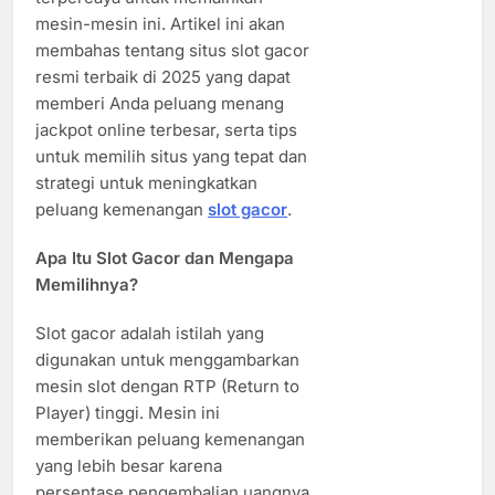
mesin-mesin ini. Artikel ini akan
membahas tentang situs slot gacor
resmi terbaik di 2025 yang dapat
memberi Anda peluang menang
jackpot online terbesar, serta tips
untuk memilih situs yang tepat dan
strategi untuk meningkatkan
peluang kemenangan
slot gacor
.
Apa Itu Slot Gacor dan Mengapa
Memilihnya?
Slot gacor adalah istilah yang
digunakan untuk menggambarkan
mesin slot dengan RTP (Return to
Player) tinggi. Mesin ini
memberikan peluang kemenangan
yang lebih besar karena
persentase pengembalian uangnya