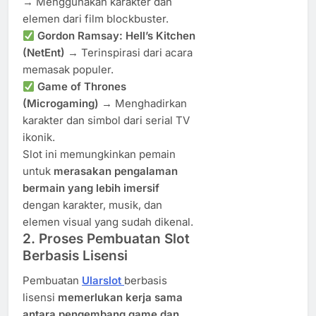
→ Menggunakan karakter dan
elemen dari film blockbuster.
Gordon Ramsay: Hell’s Kitchen
(NetEnt)
→ Terinspirasi dari acara
memasak populer.
Game of Thrones
(Microgaming)
→ Menghadirkan
karakter dan simbol dari serial TV
ikonik.
Slot ini memungkinkan pemain
untuk
merasakan pengalaman
bermain yang lebih imersif
dengan karakter, musik, dan
elemen visual yang sudah dikenal.
2. Proses Pembuatan Slot
Berbasis Lisensi
Pembuatan
Ularslot
berbasis
lisensi
memerlukan kerja sama
antara pengembang game dan