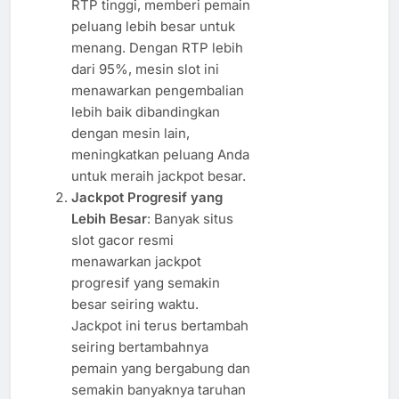
RTP tinggi, memberi pemain
peluang lebih besar untuk
menang. Dengan RTP lebih
dari 95%, mesin slot ini
menawarkan pengembalian
lebih baik dibandingkan
dengan mesin lain,
meningkatkan peluang Anda
untuk meraih jackpot besar.
Jackpot Progresif yang
Lebih Besar
: Banyak situs
slot gacor resmi
menawarkan jackpot
progresif yang semakin
besar seiring waktu.
Jackpot ini terus bertambah
seiring bertambahnya
pemain yang bergabung dan
semakin banyaknya taruhan