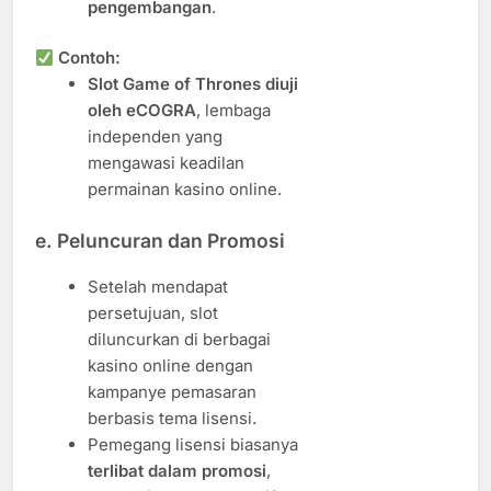
pengembangan
.
Contoh:
Slot Game of Thrones diuji
oleh eCOGRA
, lembaga
independen yang
mengawasi keadilan
permainan kasino online.
e. Peluncuran dan Promosi
Setelah mendapat
persetujuan, slot
diluncurkan di berbagai
kasino online dengan
kampanye pemasaran
berbasis tema lisensi.
Pemegang lisensi biasanya
terlibat dalam promosi
,