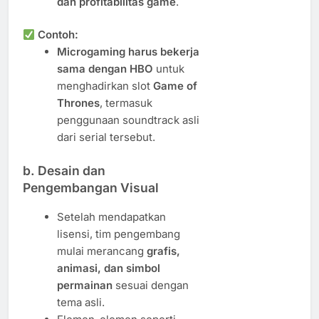
dan profitabilitas game
.
Contoh:
Microgaming harus bekerja
sama dengan HBO
untuk
menghadirkan slot
Game of
Thrones
, termasuk
penggunaan soundtrack asli
dari serial tersebut.
b. Desain dan
Pengembangan Visual
Setelah mendapatkan
lisensi, tim pengembang
mulai merancang
grafis,
animasi, dan simbol
permainan
sesuai dengan
tema asli.