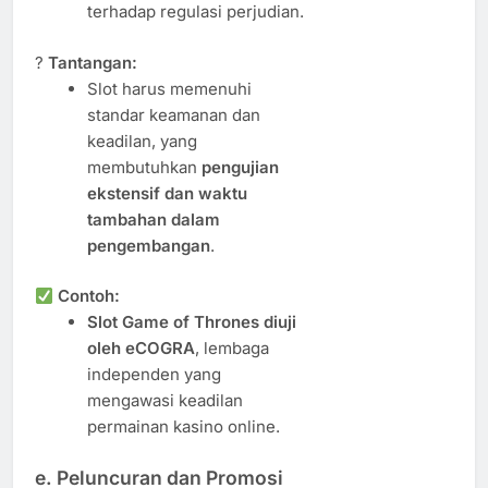
terhadap regulasi perjudian.
?
Tantangan:
Slot harus memenuhi
standar keamanan dan
keadilan, yang
membutuhkan
pengujian
ekstensif dan waktu
tambahan dalam
pengembangan
.
Contoh:
Slot Game of Thrones diuji
oleh eCOGRA
, lembaga
independen yang
mengawasi keadilan
permainan kasino online.
e. Peluncuran dan Promosi