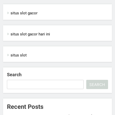
situs slot gacor
situs slot gacor hari ini
situs slot
Search
SEARCH
Recent Posts