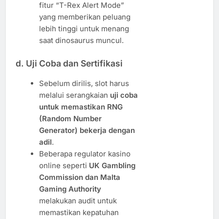
fitur “T-Rex Alert Mode”
yang memberikan peluang
lebih tinggi untuk menang
saat dinosaurus muncul.
d. Uji Coba dan Sertifikasi
Sebelum dirilis, slot harus
melalui serangkaian
uji coba
untuk memastikan RNG
(Random Number
Generator) bekerja dengan
adil
.
Beberapa regulator kasino
online seperti
UK Gambling
Commission dan Malta
Gaming Authority
melakukan audit untuk
memastikan kepatuhan