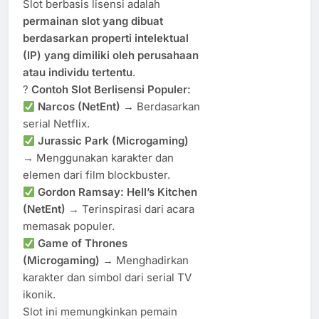
Slot berbasis lisensi adalah
permainan slot yang dibuat
berdasarkan properti intelektual
(IP) yang dimiliki oleh perusahaan
atau individu tertentu
.
?
Contoh Slot Berlisensi Populer:
Narcos (NetEnt)
→ Berdasarkan
serial Netflix.
Jurassic Park (Microgaming)
→ Menggunakan karakter dan
elemen dari film blockbuster.
Gordon Ramsay: Hell’s Kitchen
(NetEnt)
→ Terinspirasi dari acara
memasak populer.
Game of Thrones
(Microgaming)
→ Menghadirkan
karakter dan simbol dari serial TV
ikonik.
Slot ini memungkinkan pemain