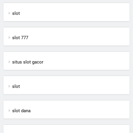
slot
slot 777
situs slot gacor
slot
slot dana