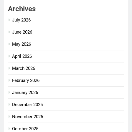
Archives
July 2026
June 2026
May 2026
April 2026
March 2026
February 2026
January 2026
December 2025
November 2025
October 2025