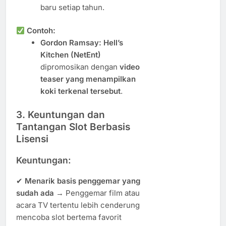
baru setiap tahun.
Contoh:
Gordon Ramsay: Hell’s
Kitchen (NetEnt)
dipromosikan dengan
video
teaser yang menampilkan
koki terkenal tersebut
.
3. Keuntungan dan
Tantangan Slot Berbasis
Lisensi
Keuntungan:
✔
Menarik basis penggemar yang
sudah ada
→ Penggemar film atau
acara TV tertentu lebih cenderung
mencoba slot bertema favorit