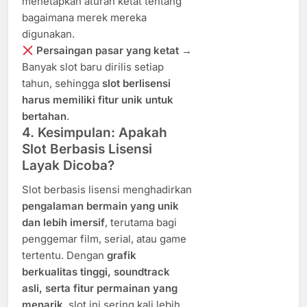
menetapkan aturan ketat tentang
bagaimana merek mereka
digunakan.
Persaingan pasar yang ketat
→
Banyak slot baru dirilis setiap
tahun, sehingga
slot berlisensi
harus memiliki fitur unik untuk
bertahan
.
4. Kesimpulan: Apakah
Slot Berbasis Lisensi
Layak Dicoba?
Slot berbasis lisensi menghadirkan
pengalaman bermain yang unik
dan lebih imersif
, terutama bagi
penggemar film, serial, atau game
tertentu. Dengan
grafik
berkualitas tinggi, soundtrack
asli, serta fitur permainan yang
menarik
, slot ini sering kali lebih