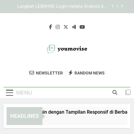
Skip
Langkah LEBAH4D Login melalui Android dan
to
iPhone secara Praktis dan Aman
content
Cara Mengatasi Login KAYA787 yang Keluar
Secara Otomatis
Cara Mengatasi CAPTCHA yang Tidak Muncul
pada Halaman KAYA787 Login
EDWINSLOT Login dengan Tampilan Responsif di
Berbagai Perangkat
Langkah LEBAH4D Login melalui Android dan
iPhone secara Praktis dan Aman
You Movise
Temukan Film Terbaru Dan Berbagai Konten
Cara Mengatasi Login KAYA787 yang Keluar
NEWSLETTER
RANDOM NEWS
Secara Otomatis
Hiburan Di You Movise. Tempatnya Untuk
Hiburan Berkualitas.
Cara Mengatasi CAPTCHA yang Tidak Muncul
pada Halaman KAYA787 Login
MENU
EDWINSLOT Login dengan Tampilan Responsif di Berbagai P
HEADLINES
2 Weeks Ago