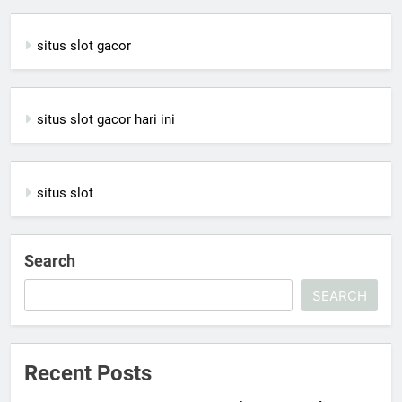
situs slot gacor
situs slot gacor hari ini
situs slot
Search
SEARCH
Recent Posts