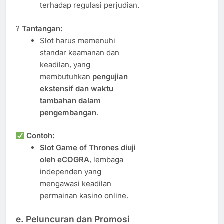
terhadap regulasi perjudian.
?
Tantangan:
Slot harus memenuhi
standar keamanan dan
keadilan, yang
membutuhkan
pengujian
ekstensif dan waktu
tambahan dalam
pengembangan
.
Contoh:
Slot Game of Thrones diuji
oleh eCOGRA
, lembaga
independen yang
mengawasi keadilan
permainan kasino online.
e. Peluncuran dan Promosi