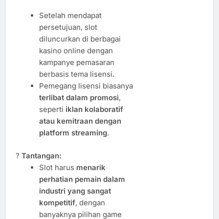
Setelah mendapat
persetujuan, slot
diluncurkan di berbagai
kasino online dengan
kampanye pemasaran
berbasis tema lisensi.
Pemegang lisensi biasanya
terlibat dalam promosi
,
seperti
iklan kolaboratif
atau kemitraan dengan
platform streaming
.
?
Tantangan:
Slot harus
menarik
perhatian pemain dalam
industri yang sangat
kompetitif
, dengan
banyaknya pilihan game