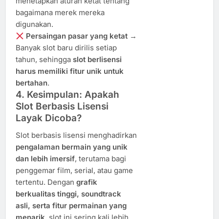
menetapkan aturan ketat tentang
bagaimana merek mereka
digunakan.
Persaingan pasar yang ketat
→
Banyak slot baru dirilis setiap
tahun, sehingga
slot berlisensi
harus memiliki fitur unik untuk
bertahan
.
4. Kesimpulan: Apakah
Slot Berbasis Lisensi
Layak Dicoba?
Slot berbasis lisensi menghadirkan
pengalaman bermain yang unik
dan lebih imersif
, terutama bagi
penggemar film, serial, atau game
tertentu. Dengan
grafik
berkualitas tinggi, soundtrack
asli, serta fitur permainan yang
menarik
, slot ini sering kali lebih