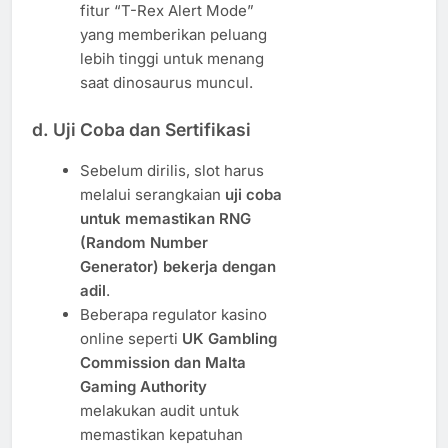
fitur “T-Rex Alert Mode”
yang memberikan peluang
lebih tinggi untuk menang
saat dinosaurus muncul.
d. Uji Coba dan Sertifikasi
Sebelum dirilis, slot harus
melalui serangkaian
uji coba
untuk memastikan RNG
(Random Number
Generator) bekerja dengan
adil
.
Beberapa regulator kasino
online seperti
UK Gambling
Commission dan Malta
Gaming Authority
melakukan audit untuk
memastikan kepatuhan