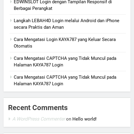
EDWINSLOT Login dengan Tampilan Responsif di
Berbagai Perangkat
Langkah LEBAH4D Login melalui Android dan iPhone
secara Praktis dan Aman
Cara Mengatasi Login KAYA787 yang Keluar Secara
Otomatis
Cara Mengatasi CAPTCHA yang Tidak Muncul pada
Halaman KAYA787 Login
Cara Mengatasi CAPTCHA yang Tidak Muncul pada
Halaman KAYA787 Login
Recent Comments
A WordPress Commenter
on
Hello world!