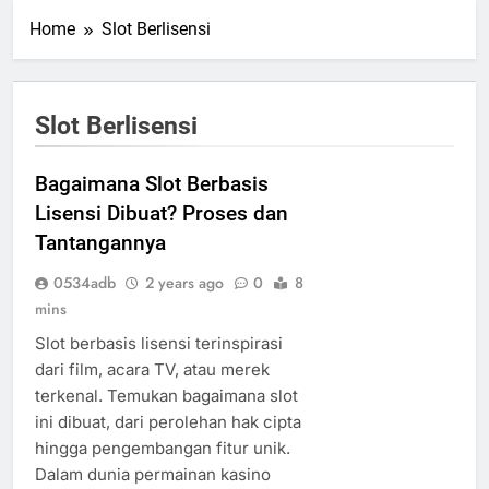
Home
Slot Berlisensi
Slot Berlisensi
Bagaimana Slot Berbasis
Lisensi Dibuat? Proses dan
Tantangannya
0534adb
2 years ago
0
8
mins
Slot berbasis lisensi terinspirasi
dari film, acara TV, atau merek
terkenal. Temukan bagaimana slot
ini dibuat, dari perolehan hak cipta
hingga pengembangan fitur unik.
Dalam dunia permainan kasino