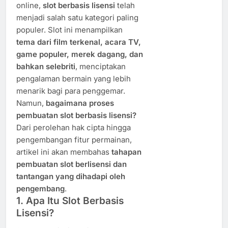
online,
slot berbasis lisensi
telah
menjadi salah satu kategori paling
populer. Slot ini menampilkan
tema dari film terkenal, acara TV,
game populer, merek dagang, dan
bahkan selebriti
, menciptakan
pengalaman bermain yang lebih
menarik bagi para penggemar.
Namun,
bagaimana proses
pembuatan slot berbasis lisensi?
Dari perolehan hak cipta hingga
pengembangan fitur permainan,
artikel ini akan membahas
tahapan
pembuatan slot berlisensi dan
tantangan yang dihadapi oleh
pengembang
.
1. Apa Itu Slot Berbasis
Lisensi?