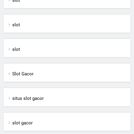
slot
slot
slot
Slot Gacor
situs slot gacor
slot gacor