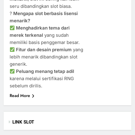
seru dibandingkan slot biasa.
?
Mengapa slot berbasis lisensi
menarik?
Menghadirkan tema dari
merek terkenal
yang sudah
memiliki basis penggemar besar.
Fitur dan desain premium
yang
lebih menarik dibandingkan slot
generik.
Peluang menang tetap adil
karena melalui sertifikasi RNG
sebelum dirilis.
Read More
LINK SLOT