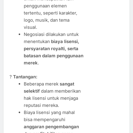
penggunaan elemen
tertentu, seperti karakter,
logo, musik, dan tema
visual.
Negosiasi dilakukan untuk
menentukan
biaya lisensi,
persyaratan royalti, serta
batasan dalam penggunaan
merek
.
?
Tantangan:
Beberapa merek
sangat
selektif
dalam memberikan
hak lisensi untuk menjaga
reputasi mereka.
Biaya lisensi yang mahal
bisa mempengaruhi
anggaran pengembangan