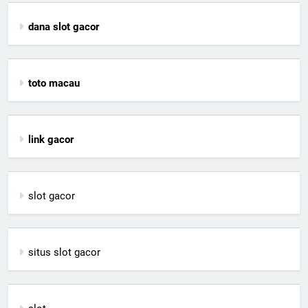
dana slot gacor
toto macau
link gacor
slot gacor
situs slot gacor