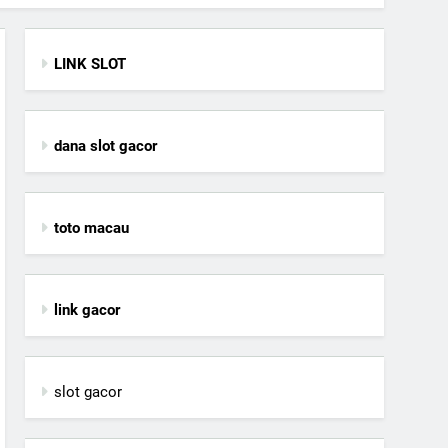
LINK SLOT
dana slot gacor
toto macau
link gacor
slot gacor