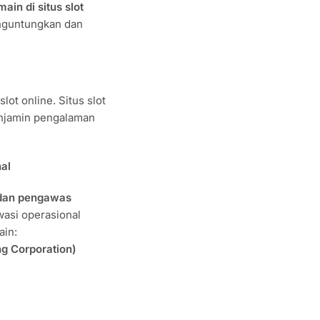
in di situs slot
nguntungkan dan
ot online. Situs slot
enjamin pengalaman
nal
dan pengawas
asi operasional
ain:
g Corporation)