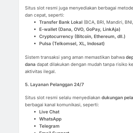
Situs slot resmi juga menyediakan berbagai metod
dan cepat, seperti:
Transfer Bank Lokal
(BCA, BRI, Mandiri, BNI, 
E-wallet (Dana, OVO, GoPay, LinkAja)
Cryptocurrency (Bitcoin, Ethereum, dll.)
Pulsa (Telkomsel, XL, Indosat)
Sistem transaksi yang aman memastikan bahwa
dep
dana
dapat dilakukan dengan mudah tanpa risiko ke
aktivitas ilegal.
5. Layanan Pelanggan 24/7
Situs slot resmi selalu menyediakan
dukungan pel
berbagai kanal komunikasi, seperti:
Live Chat
WhatsApp
Telegram