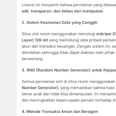
Lisensi ini menjamin bahwa permainan yang ditawar
adil, transparan, dan bebas dari manipulasi
.
2. Sistem Keamanan Data yang Canggih
Situs slot resmi menggunakan teknologi
enkripsi 
Layer) 128-bit
yang melindungi data pribadi pemain
akun dan transaksi keuangan. Dengan sistem ini, s
dikodekan sehingga tidak dapat diakses oleh pihak 
berwenang.
3. RNG (Random Number Generator) untuk Kejuju
Semua permainan slot di situs resmi menggunakan
Number Generator)
, yang memastikan bahwa hasil
benar acak dan tidak bisa dimanipulasi. Ini menjam
dan meningkatkan kepercayaan pemain terhadap sit
4. Metode Transaksi Aman dan Beragam