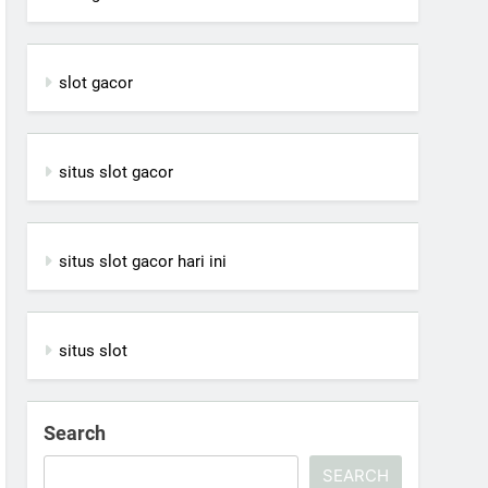
slot gacor
situs slot gacor
situs slot gacor hari ini
situs slot
Search
SEARCH