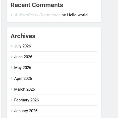
Recent Comments
A WordPress Commenter
on
Hello world!
Archives
July 2026
June 2026
May 2026
April 2026
March 2026
February 2026
January 2026