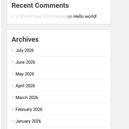
Recent Comments
A WordPress Commenter
on
Hello world!
Archives
July 2026
June 2026
May 2026
April 2026
March 2026
February 2026
January 2026