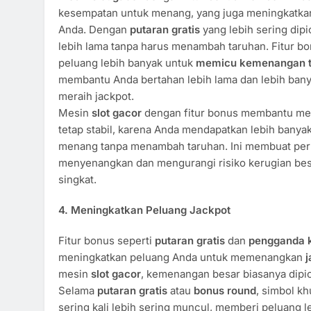
kesempatan untuk menang, yang juga meningkatkan
Anda. Dengan
putaran gratis
yang lebih sering dip
lebih lama tanpa harus menambah taruhan. Fitur b
peluang lebih banyak untuk
memicu kemenangan 
membantu Anda bertahan lebih lama dan lebih ban
meraih jackpot.
Mesin
slot gacor
dengan fitur bonus membantu men
tetap stabil, karena Anda mendapatkan lebih bany
menang tanpa menambah taruhan. Ini membuat per
menyenangkan dan mengurangi risiko kerugian bes
singkat.
4.
Meningkatkan Peluang Jackpot
Fitur bonus seperti
putaran gratis
dan
pengganda 
meningkatkan peluang Anda untuk memenangkan
j
mesin
slot gacor
, kemenangan besar biasanya dipi
Selama
putaran gratis
atau
bonus round
, simbol k
sering kali lebih sering muncul, memberi peluang l