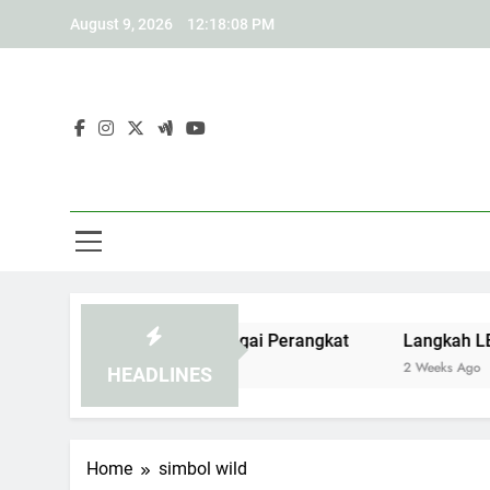
Skip
August 9, 2026
12:18:09 PM
to
content
You
Temukan F
esponsif di Berbagai Perangkat
Langkah LEBAH4D Logi
2 Weeks Ago
HEADLINES
Home
simbol wild