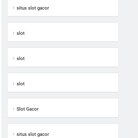
situs slot gacor
slot
slot
slot
Slot Gacor
situs slot gacor