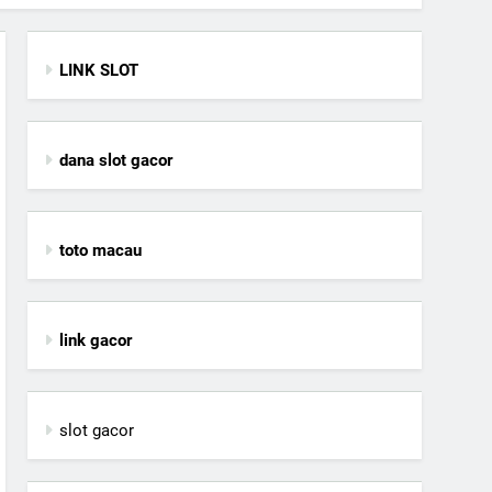
LINK SLOT
dana slot gacor
toto macau
link gacor
slot gacor