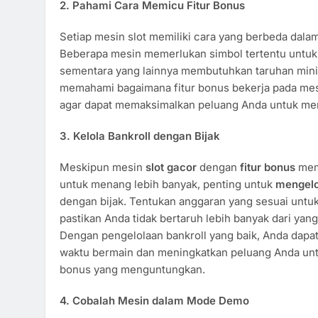
2.
Pahami Cara Memicu Fitur Bonus
Setiap mesin slot memiliki cara yang berbeda dal
Beberapa mesin memerlukan simbol tertentu untuk
sementara yang lainnya membutuhkan taruhan min
memahami bagaimana fitur bonus bekerja pada mes
agar dapat memaksimalkan peluang Anda untuk me
3.
Kelola Bankroll dengan Bijak
Meskipun mesin
slot gacor
dengan
fitur bonus
mem
untuk menang lebih banyak, penting untuk
mengelo
dengan bijak. Tentukan anggaran yang sesuai untu
pastikan Anda tidak bertaruh lebih banyak dari ya
Dengan pengelolaan bankroll yang baik, Anda dap
waktu bermain dan meningkatkan peluang Anda unt
bonus yang menguntungkan.
4.
Cobalah Mesin dalam Mode Demo