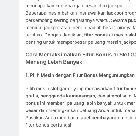
mendapatkan kemenangan besar atau jackpot.
Beberapa mesin bahkan menawarkan
jackpot progr
berkembang seiring berjalannya waktu. Selama
put
memicu jackpot atau meraih hadiah besar lainnya
taruhan. Dengan demikian,
fitur bonus
di mesin
slo
penting untuk memperbesar peluang meraih jackpo
Cara Memaksimalkan Fitur Bonus di Slot G
Menang Lebih Banyak
1.
Pilih Mesin dengan Fitur Bonus Menguntungkan
Pilih mesin
slot gacor
yang menawarkan
fitur bonu
gratis
,
pengganda kemenangan
, dan
simbol wild
.
bonus
ini memberi peluang lebih banyak untuk me
besar
dan meningkatkan peluang Anda untuk menan
Pastikan Anda membaca
tabel pembayaran
mesin 
fitur bonus berfungsi.