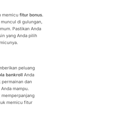
am memicu
fitur bonus
.
 muncul di gulungan,
imum. Pastikan Anda
in yang Anda pilih
micunya.
berikan peluang
la bankroll
Anda
k permainan dan
ng Anda mampu.
at memperpanjang
uk memicu fitur