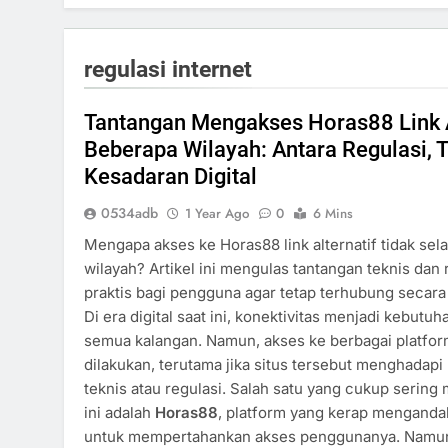
regulasi internet
Tantangan Mengakses Horas88 Link Al
Beberapa Wilayah: Antara Regulasi, T
Kesadaran Digital
0534adb
1 Year Ago
0
6 Mins
Mengapa akses ke Horas88 link alternatif tidak se
wilayah? Artikel ini mengulas tantangan teknis dan r
praktis bagi pengguna agar tetap terhubung secara
Di era digital saat ini, konektivitas menjadi kebutu
semua kalangan. Namun, akses ke berbagai platfor
dilakukan, terutama jika situs tersebut menghadapi
teknis atau regulasi. Salah satu yang cukup sering
ini adalah
Horas88
, platform yang kerap mengand
untuk mempertahankan akses penggunanya. Namu