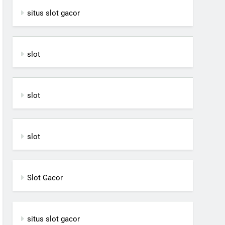
situs slot gacor
slot
slot
slot
Slot Gacor
situs slot gacor