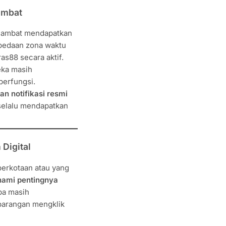
ambat
lambat mendapatkan
rbedaan zona waktu
as88 secara aktif.
eka masih
berfungsi.
n notifikasi resmi
 selalu mendapatkan
Digital
perkotaan atau yang
ami pentingnya
pa masih
barangan mengklik