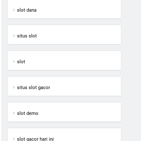
slot dana
situs slot
slot
situs slot gacor
slot demo
slot gacor hari ini