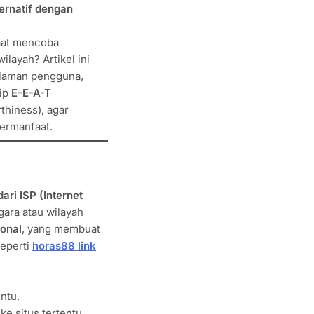
ernatif dengan
saat mencoba
ilayah? Artikel ini
laman pengguna,
sip
E-E-A-T
thiness), agar
bermanfaat.
ari ISP (Internet
gara atau wilayah
ional
, yang membuat
seperti
horas88 link
ntu.
ke situs tertentu.