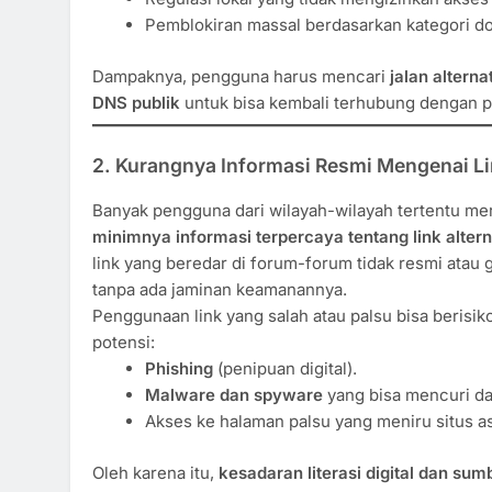
Pemblokiran massal berdasarkan kategori do
Dampaknya, pengguna harus mencari
jalan alterna
DNS publik
untuk bisa kembali terhubung dengan pl
2. Kurangnya Informasi Resmi Mengenai Li
Banyak pengguna dari wilayah-wilayah tertentu mer
minimnya informasi terpercaya tentang link altern
link yang beredar di forum-forum tidak resmi atau 
tanpa ada jaminan keamanannya.
Penggunaan link yang salah atau palsu bisa berisiko
potensi:
Phishing
(penipuan digital).
Malware dan spyware
yang bisa mencuri da
Akses ke halaman palsu yang meniru situs as
Oleh karena itu,
kesadaran literasi digital dan sum