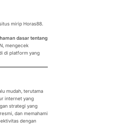
tus mirip Horas88.
haman dasar tentang
PN, mengecek
di di platform yang
lu mudah, terutama
ur internet yang
gan strategi yang
 resmi, dan memahami
ektivitas dengan