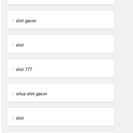
slot gacor
slot
slot 777
situs slot gacor
slot