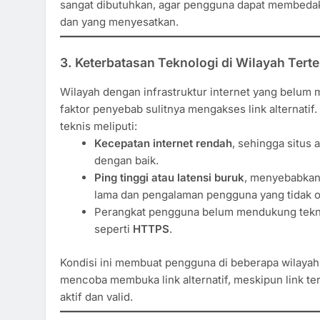
sangat dibutuhkan, agar pengguna dapat membedaka
dan yang menyesatkan.
3. Keterbatasan Teknologi di Wilayah Tert
Wilayah dengan infrastruktur internet yang belum
faktor penyebab sulitnya mengakses link alternatif
teknis meliputi:
Kecepatan internet rendah
, sehingga situs a
dengan baik.
Ping tinggi atau latensi buruk
, menyebabkan
lama dan pengalaman pengguna yang tidak o
Perangkat pengguna belum mendukung teknol
seperti
HTTPS
.
Kondisi ini membuat pengguna di beberapa wilayah 
mencoba membuka link alternatif, meskipun link t
aktif dan valid.