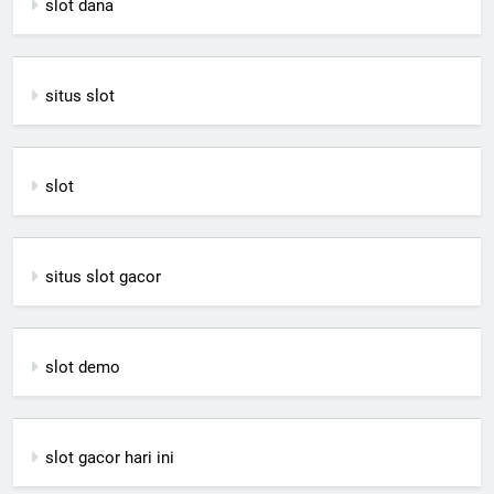
slot dana
situs slot
slot
situs slot gacor
slot demo
slot gacor hari ini