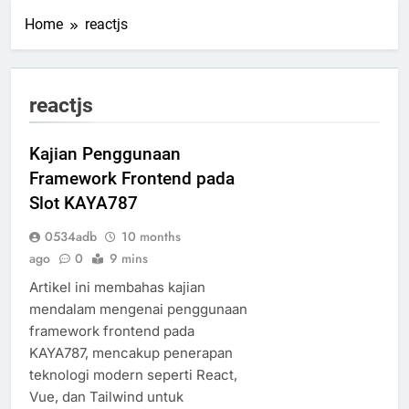
Home
reactjs
reactjs
Kajian Penggunaan
Framework Frontend pada
Slot KAYA787
0534adb
10 months
ago
0
9 mins
Artikel ini membahas kajian
mendalam mengenai penggunaan
framework frontend pada
KAYA787, mencakup penerapan
teknologi modern seperti React,
Vue, dan Tailwind untuk