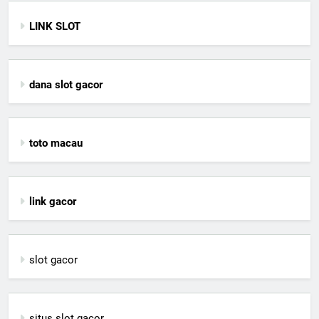
LINK SLOT
dana slot gacor
toto macau
link gacor
slot gacor
situs slot gacor