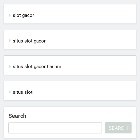
slot gacor
situs slot gacor
situs slot gacor hari ini
situs slot
Search
SEARCH