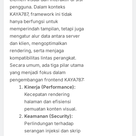
pengguna. Dalam konteks
KAYA787, framework ini tidak
hanya berfungsi untuk
memperindah tampilan, tetapi juga
mengatur alur data antara server
dan klien, mengoptimalkan
rendering, serta menjaga
kompatibilitas lintas perangkat.
Secara umum, ada tiga pilar utama
yang menjadi fokus dalam
pengembangan frontend KAYA787:
Kinerja (Performance):
Kecepatan rendering
halaman dan efisiensi
pemuatan konten visual.
Keamanan (Security):
Perlindungan terhadap
serangan injeksi dan skrip