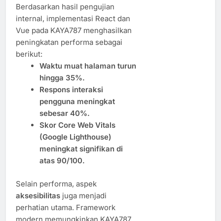
Berdasarkan hasil pengujian
internal, implementasi React dan
Vue pada KAYA787 menghasilkan
peningkatan performa sebagai
berikut:
Waktu muat halaman turun
hingga 35%.
Respons interaksi
pengguna meningkat
sebesar 40%.
Skor Core Web Vitals
(Google Lighthouse)
meningkat signifikan di
atas 90/100.
Selain performa, aspek
aksesibilitas
juga menjadi
perhatian utama. Framework
modern memungkinkan KAYA787