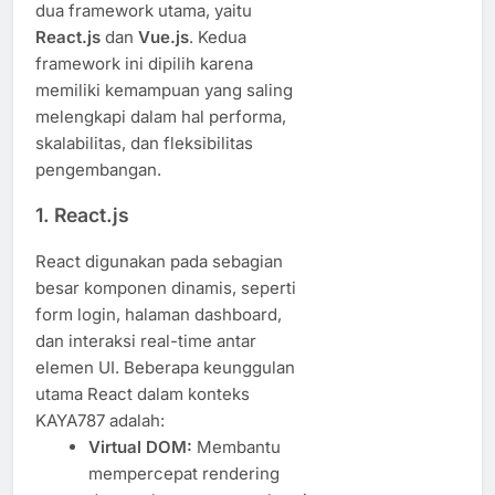
dua framework utama, yaitu
React.js
dan
Vue.js
. Kedua
framework ini dipilih karena
memiliki kemampuan yang saling
melengkapi dalam hal performa,
skalabilitas, dan fleksibilitas
pengembangan.
1. React.js
React digunakan pada sebagian
besar komponen dinamis, seperti
form login, halaman dashboard,
dan interaksi real-time antar
elemen UI. Beberapa keunggulan
utama React dalam konteks
KAYA787 adalah:
Virtual DOM:
Membantu
mempercepat rendering