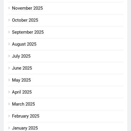
November 2025
October 2025
September 2025
August 2025
July 2025
June 2025
May 2025
April 2025
March 2025
February 2025
January 2025