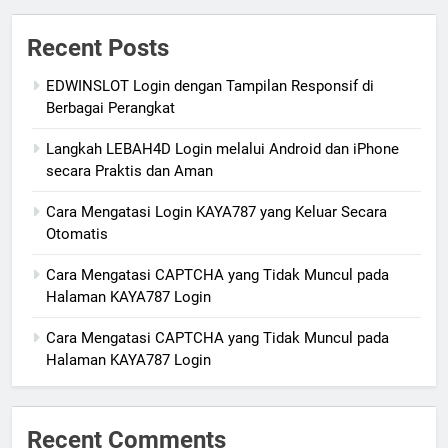
Recent Posts
EDWINSLOT Login dengan Tampilan Responsif di
Berbagai Perangkat
Langkah LEBAH4D Login melalui Android dan iPhone
secara Praktis dan Aman
Cara Mengatasi Login KAYA787 yang Keluar Secara
Otomatis
Cara Mengatasi CAPTCHA yang Tidak Muncul pada
Halaman KAYA787 Login
Cara Mengatasi CAPTCHA yang Tidak Muncul pada
Halaman KAYA787 Login
Recent Comments