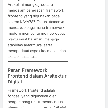
Artikel ini mengkaji secara
mendalam penerapan framework
frontend yang digunakan pada
sistem KAYA787. Fokus utamanya
mencakup bagaimana framework
modern membantu mempercepat
waktu muat halaman, menjaga
stabilitas antarmuka, serta
memperkuat aspek keamanan dan
skalabilitas situs.
Peran Framework
Frontend dalam Arsitektur
Digital
Framework frontend adalah
fondasi yang digunakan oleh
pengembang untuk membangun
elemen visual dan interaktif di sisi