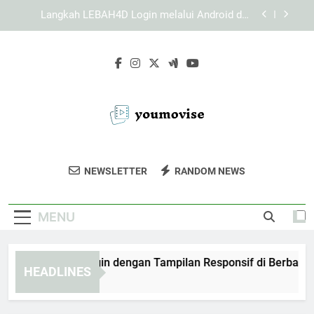
Skip
Langkah LEBAH4D Login melalui Android dan
iPhone secara Praktis dan Aman
to
content
Cara Mengatasi Login KAYA787 yang Keluar
Secara Otomatis
Cara Mengatasi CAPTCHA yang Tidak Muncul
pada Halaman KAYA787 Login
EDWINSLOT Login dengan Tampilan Responsif di
Berbagai Perangkat
Langkah LEBAH4D Login melalui Android dan
iPhone secara Praktis dan Aman
You Movise
Temukan Film Terbaru Dan Berbagai Konten
Cara Mengatasi Login KAYA787 yang Keluar
NEWSLETTER
RANDOM NEWS
Secara Otomatis
Hiburan Di You Movise. Tempatnya Untuk
Cara Mengatasi CAPTCHA yang Tidak Muncul
Hiburan Berkualitas.
pada Halaman KAYA787 Login
MENU
EDWINSLOT Login dengan Tampilan Responsif di Berbagai Pe
HEADLINES
2 Weeks Ago