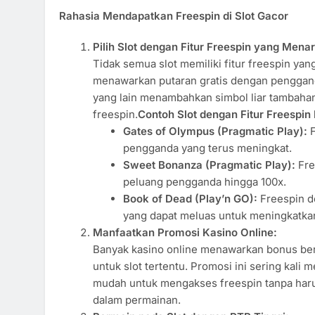
Rahasia Mendapatkan Freespin di Slot Gacor
Pilih Slot dengan Fitur Freespin yang Menar
Tidak semua slot memiliki fitur freespin yan
menawarkan putaran gratis dengan penggan
yang lain menambahkan simbol liar tambaha
freespin.
Contoh Slot dengan Fitur Freespin
Gates of Olympus (Pragmatic Play):
F
pengganda yang terus meningkat.
Sweet Bonanza (Pragmatic Play):
Fre
peluang pengganda hingga 100x.
Book of Dead (Play’n GO):
Freespin d
yang dapat meluas untuk meningkatk
Manfaatkan Promosi Kasino Online:
Banyak kasino online menawarkan bonus ber
untuk slot tertentu. Promosi ini sering kali 
mudah untuk mengakses freespin tanpa haru
dalam permainan.