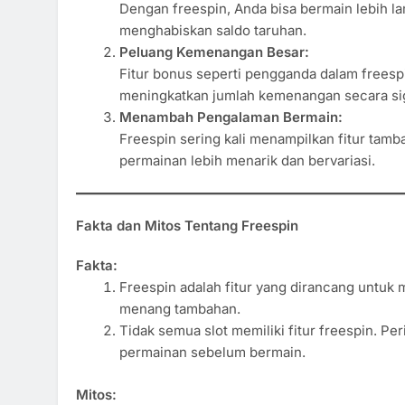
Dengan freespin, Anda bisa bermain lebih l
menghabiskan saldo taruhan.
Peluang Kemenangan Besar:
Fitur bonus seperti pengganda dalam freesp
meningkatkan jumlah kemenangan secara sig
Menambah Pengalaman Bermain:
Freespin sering kali menampilkan fitur ta
permainan lebih menarik dan bervariasi.
Fakta dan Mitos Tentang Freespin
Fakta:
Freespin adalah fitur yang dirancang untuk
menang tambahan.
Tidak semua slot memiliki fitur freespin. Per
permainan sebelum bermain.
Mitos: