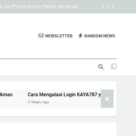
d dan iPhone secara Praktis dan Aman
 KAYA787 yang Keluar Secara Otomatis
 Muncul pada Halaman KAYA787 Login
NEWSLETTER
RANDOM NEWS
lan Responsif di Berbagai Perangkat
atnya Untuk Hiburan Berkualitas.
d dan iPhone secara Praktis dan Aman
 KAYA787 yang Keluar Secara Otomatis
 Muncul pada Halaman KAYA787 Login
Cara Mengatasi Login KAYA787 yang Keluar Secara Otomati
2 Weeks Ago