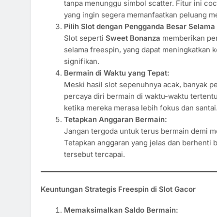
tanpa menunggu simbol scatter. Fitur ini co
yang ingin segera memanfaatkan peluang m
Pilih Slot dengan Pengganda Besar Selama 
Slot seperti
Sweet Bonanza
memberikan pe
selama freespin, yang dapat meningkatkan
signifikan.
Bermain di Waktu yang Tepat:
Meski hasil slot sepenuhnya acak, banyak p
percaya diri bermain di waktu-waktu tertentu
ketika mereka merasa lebih fokus dan santai
Tetapkan Anggaran Bermain:
Jangan tergoda untuk terus bermain demi me
Tetapkan anggaran yang jelas dan berhenti 
tersebut tercapai.
Keuntungan Strategis Freespin di Slot Gacor
Memaksimalkan Saldo Bermain: