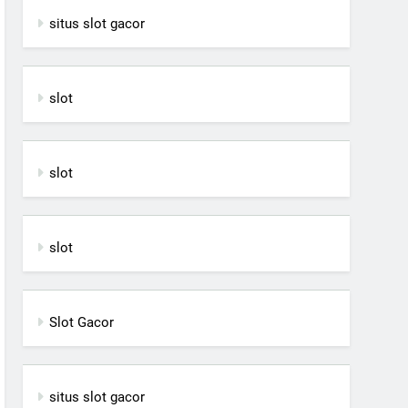
situs slot gacor
slot
slot
slot
Slot Gacor
situs slot gacor