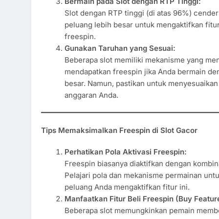
Bermain pada Slot dengan RTP Tinggi:
Slot dengan RTP tinggi (di atas 96%) cend
peluang lebih besar untuk mengaktifkan fitu
freespin.
Gunakan Taruhan yang Sesuai:
Beberapa slot memiliki mekanisme yang me
mendapatkan freespin jika Anda bermain den
besar. Namun, pastikan untuk menyesuaikan
anggaran Anda.
Tips Memaksimalkan Freespin di Slot Gacor
Perhatikan Pola Aktivasi Freespin:
Freespin biasanya diaktifkan dengan kombina
Pelajari pola dan mekanisme permainan unt
peluang Anda mengaktifkan fitur ini.
Manfaatkan Fitur Beli Freespin (Buy Featur
Beberapa slot memungkinkan pemain membel