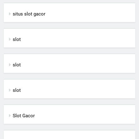
situs slot gacor
slot
slot
slot
Slot Gacor