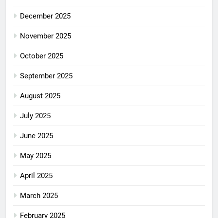
December 2025
November 2025
October 2025
September 2025
August 2025
July 2025
June 2025
May 2025
April 2025
March 2025
February 2025