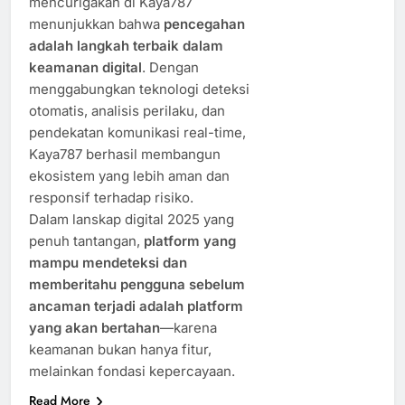
mencurigakan di Kaya787
menunjukkan bahwa
pencegahan
adalah langkah terbaik dalam
keamanan digital
. Dengan
menggabungkan teknologi deteksi
otomatis, analisis perilaku, dan
pendekatan komunikasi real-time,
Kaya787 berhasil membangun
ekosistem yang lebih aman dan
responsif terhadap risiko.
Dalam lanskap digital 2025 yang
penuh tantangan,
platform yang
mampu mendeteksi dan
memberitahu pengguna sebelum
ancaman terjadi adalah platform
yang akan bertahan
—karena
keamanan bukan hanya fitur,
melainkan fondasi kepercayaan.
Read More