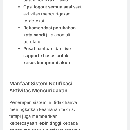
Opsi logout semua sesi
saat
aktivitas mencurigakan
terdeteksi
Rekomendasi perubahan
kata sandi
jika anomali
berulang
Pusat bantuan dan live
support khusus untuk
kasus kompromi akun
Manfaat Sistem Notifikasi
Aktivitas Mencurigakan
Penerapan sistem ini tidak hanya
meningkatkan keamanan teknis,
tetapi juga memberikan
kepercayaan lebih tinggi kepada