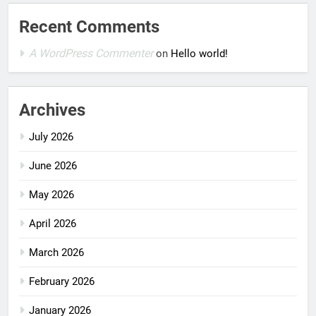
Recent Comments
A WordPress Commenter
on
Hello world!
Archives
July 2026
June 2026
May 2026
April 2026
March 2026
February 2026
January 2026