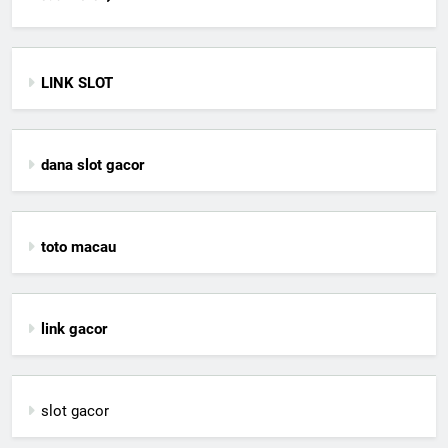
LINK SLOT
dana slot gacor
toto macau
link gacor
slot gacor