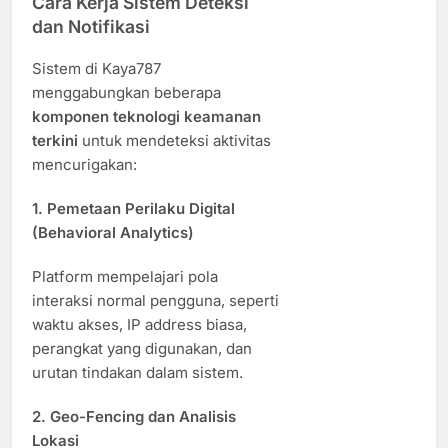
Cara Kerja Sistem Deteksi
dan Notifikasi
Sistem di Kaya787
menggabungkan beberapa
komponen teknologi keamanan
terkini
untuk mendeteksi aktivitas
mencurigakan:
1.
Pemetaan Perilaku Digital
(Behavioral Analytics)
Platform mempelajari pola
interaksi normal pengguna, seperti
waktu akses, IP address biasa,
perangkat yang digunakan, dan
urutan tindakan dalam sistem.
2.
Geo-Fencing dan Analisis
Lokasi