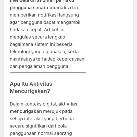
mendeteksi anomali perilaku
pengguna secara otomatis
dan
memberikan notifikasi langsung
agar pengguna dapat mengambil
tindakan cepat. Artikel ini
mengulas secara lengkap
bagaimana sistem ini bekerja,
teknologi yang digunakan, serta
manfaatnya terhadap kepercayaan
dan pengalaman pengguna.
Apa Itu Aktivitas
Mencurigakan?
Dalam konteks digital,
aktivitas
mencurigakan
merujuk pada
setiap interaksi yang berbeda
secara signifikan dari pola
penggunaan normal seorang