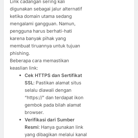
Link cadangan sering kali
digunakan sebagai jalur alternatif
ketika domain utama sedang
mengalami gangguan. Namun,
pengguna harus berhati-hati
karena banyak pihak yang
membuat tiruannya untuk tujuan
phishing.
Beberapa cara memastikan
keaslian link:
Cek HTTPS dan Sertifikat
SSL
: Pastikan alamat situs
selalu diawali dengan
“https://” dan terdapat ikon
gembok pada bilah alamat
browser.
Verifikasi dari Sumber
Resmi
: Hanya gunakan link
yang dibagikan melalui kanal