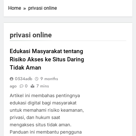
Home
privasi online
privasi online
Edukasi Masyarakat tentang
Risiko Akses ke Situs Daring
Tidak Aman
0534adb
9 months
ago
0
7 mins
Artikel ini membahas pentingnya
edukasi digital bagi masyarakat
untuk memahami risiko keamanan,
privasi, dan hukum saat
mengakses situs tidak aman.
Panduan ini membantu pengguna