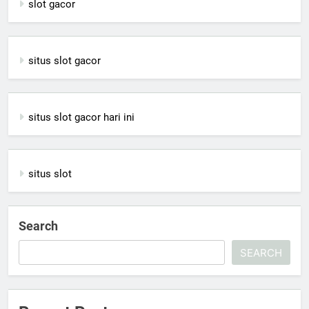
slot gacor
situs slot gacor
situs slot gacor hari ini
situs slot
Search
SEARCH