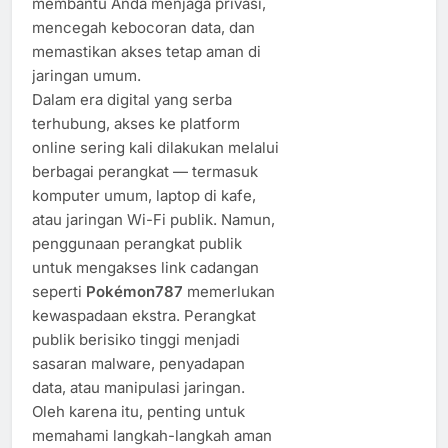
membantu Anda menjaga privasi,
mencegah kebocoran data, dan
memastikan akses tetap aman di
jaringan umum.
Dalam era digital yang serba
terhubung, akses ke platform
online sering kali dilakukan melalui
berbagai perangkat — termasuk
komputer umum, laptop di kafe,
atau jaringan Wi-Fi publik. Namun,
penggunaan perangkat publik
untuk mengakses link cadangan
seperti
Pokémon787
memerlukan
kewaspadaan ekstra. Perangkat
publik berisiko tinggi menjadi
sasaran malware, penyadapan
data, atau manipulasi jaringan.
Oleh karena itu, penting untuk
memahami langkah-langkah aman