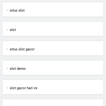
situs slot
slot
situs slot gacor
slot demo
slot gacor hari ini