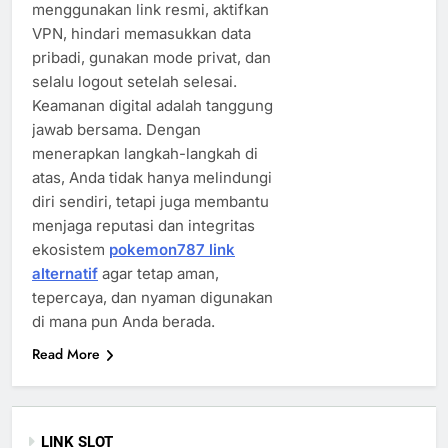
menggunakan link resmi, aktifkan
VPN, hindari memasukkan data
pribadi, gunakan mode privat, dan
selalu logout setelah selesai.
Keamanan digital adalah tanggung
jawab bersama. Dengan
menerapkan langkah-langkah di
atas, Anda tidak hanya melindungi
diri sendiri, tetapi juga membantu
menjaga reputasi dan integritas
ekosistem
pokemon787 link
alternatif
agar tetap aman,
tepercaya, dan nyaman digunakan
di mana pun Anda berada.
Read More
LINK SLOT