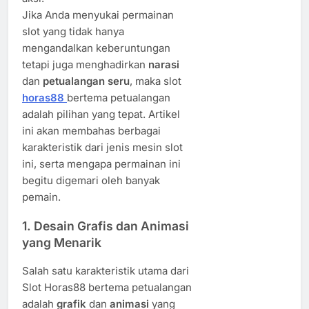
Jika Anda menyukai permainan
slot yang tidak hanya
mengandalkan keberuntungan
tetapi juga menghadirkan
narasi
dan
petualangan seru
, maka slot
horas88
bertema petualangan
adalah pilihan yang tepat. Artikel
ini akan membahas berbagai
karakteristik dari jenis mesin slot
ini, serta mengapa permainan ini
begitu digemari oleh banyak
pemain.
1.
Desain Grafis dan Animasi
yang Menarik
Salah satu karakteristik utama dari
Slot Horas88 bertema petualangan
adalah
grafik
dan
animasi
yang