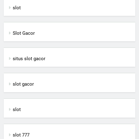
slot
Slot Gacor
situs slot gacor
slot gacor
slot
slot 777