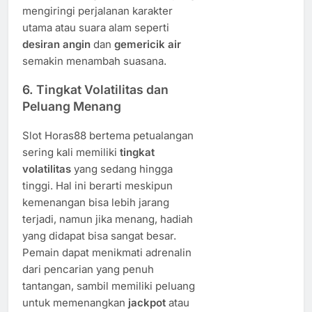
mengiringi perjalanan karakter
utama atau suara alam seperti
desiran angin
dan
gemericik air
semakin menambah suasana.
6.
Tingkat Volatilitas dan
Peluang Menang
Slot Horas88 bertema petualangan
sering kali memiliki
tingkat
volatilitas
yang sedang hingga
tinggi. Hal ini berarti meskipun
kemenangan bisa lebih jarang
terjadi, namun jika menang, hadiah
yang didapat bisa sangat besar.
Pemain dapat menikmati adrenalin
dari pencarian yang penuh
tantangan, sambil memiliki peluang
untuk memenangkan
jackpot
atau