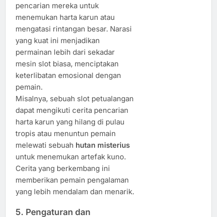
pencarian mereka untuk
menemukan harta karun atau
mengatasi rintangan besar. Narasi
yang kuat ini menjadikan
permainan lebih dari sekadar
mesin slot biasa, menciptakan
keterlibatan emosional dengan
pemain.
Misalnya, sebuah slot petualangan
dapat mengikuti cerita pencarian
harta karun yang hilang di pulau
tropis atau menuntun pemain
melewati sebuah
hutan misterius
untuk menemukan artefak kuno.
Cerita yang berkembang ini
memberikan pemain pengalaman
yang lebih mendalam dan menarik.
5.
Pengaturan dan