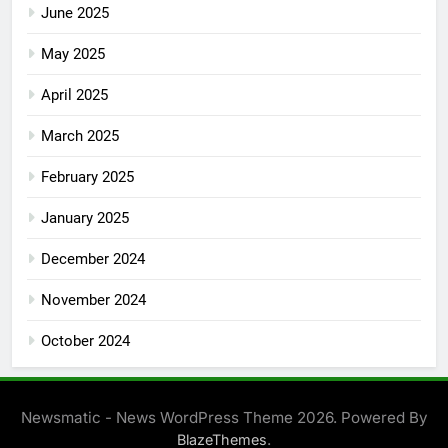
June 2025
May 2025
April 2025
March 2025
February 2025
January 2025
December 2024
November 2024
October 2024
Newsmatic - News WordPress Theme 2026. Powered By
.
BlazeThemes