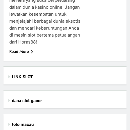
mereka yang suka berpetualang
dalam dunia kasino online. Jangan
lewatkan kesempatan untuk
menjelajahi berbagai dunia eksotis
dan mencari keberuntungan Anda
di mesin slot bertema petualangan
dari Horas88!
Read More
LINK SLOT
dana slot gacor
toto macau