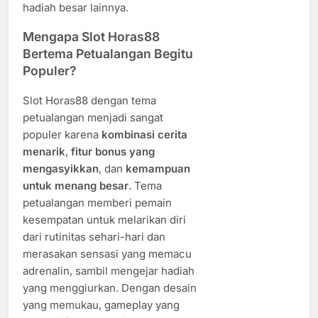
hadiah besar lainnya.
Mengapa Slot Horas88
Bertema Petualangan Begitu
Populer?
Slot Horas88 dengan tema
petualangan menjadi sangat
populer karena
kombinasi cerita
menarik
,
fitur bonus yang
mengasyikkan
, dan
kemampuan
untuk menang besar
. Tema
petualangan memberi pemain
kesempatan untuk melarikan diri
dari rutinitas sehari-hari dan
merasakan sensasi yang memacu
adrenalin, sambil mengejar hadiah
yang menggiurkan. Dengan desain
yang memukau, gameplay yang