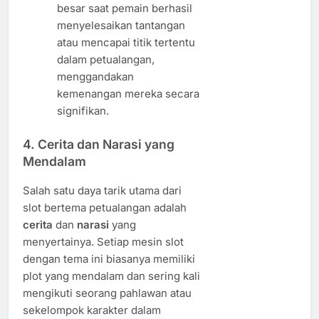
besar saat pemain berhasil
menyelesaikan tantangan
atau mencapai titik tertentu
dalam petualangan,
menggandakan
kemenangan mereka secara
signifikan.
4.
Cerita dan Narasi yang
Mendalam
Salah satu daya tarik utama dari
slot bertema petualangan adalah
cerita
dan
narasi
yang
menyertainya. Setiap mesin slot
dengan tema ini biasanya memiliki
plot yang mendalam dan sering kali
mengikuti seorang pahlawan atau
sekelompok karakter dalam