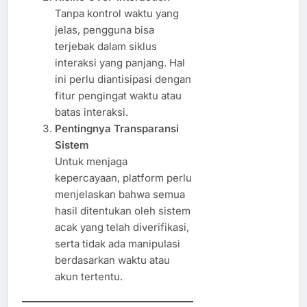
Tanpa kontrol waktu yang
jelas, pengguna bisa
terjebak dalam siklus
interaksi yang panjang. Hal
ini perlu diantisipasi dengan
fitur pengingat waktu atau
batas interaksi.
Pentingnya Transparansi
Sistem
Untuk menjaga
kepercayaan, platform perlu
menjelaskan bahwa semua
hasil ditentukan oleh sistem
acak yang telah diverifikasi,
serta tidak ada manipulasi
berdasarkan waktu atau
akun tertentu.