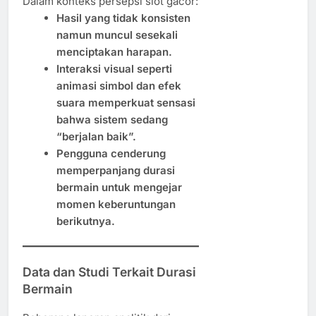
Dalam konteks persepsi slot gacor:
Hasil yang tidak konsisten
namun muncul sesekali
menciptakan harapan.
Interaksi visual seperti
animasi simbol dan efek
suara memperkuat sensasi
bahwa sistem sedang
“berjalan baik”.
Pengguna cenderung
memperpanjang durasi
bermain untuk mengejar
momen keberuntungan
berikutnya.
Data dan Studi Terkait Durasi
Bermain