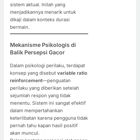
sistem aktual. Inilah yang
menjadikannya menarik untuk
dikaji dalam konteks durasi
bermain.
Mekanisme Psikologis di
Balik Persepsi Gacor
Dalam psikologi perilaku, terdapat
konsep yang disebut
variable ratio
reinforcement
—penguatan
perilaku yang diberikan setelah
sejumlah respon yang tidak
menentu. Sistem ini sangat efektif
dalam mempertahankan
keterlibatan karena pengguna tidak
pernah tahu kapan hasil positif
akan muncul.