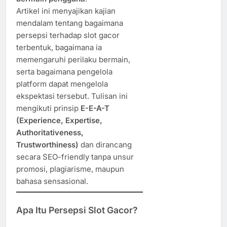
Artikel ini menyajikan kajian
mendalam tentang bagaimana
persepsi terhadap slot gacor
terbentuk, bagaimana ia
memengaruhi perilaku bermain,
serta bagaimana pengelola
platform dapat mengelola
ekspektasi tersebut. Tulisan ini
mengikuti prinsip
E-E-A-T
(Experience, Expertise,
Authoritativeness,
Trustworthiness)
dan dirancang
secara SEO-friendly tanpa unsur
promosi, plagiarisme, maupun
bahasa sensasional.
Apa Itu Persepsi Slot Gacor?