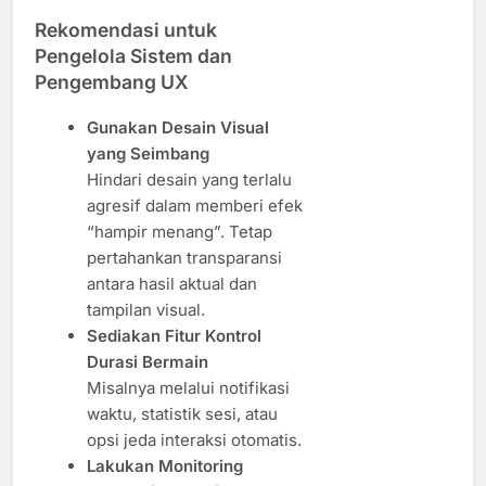
Rekomendasi untuk
Pengelola Sistem dan
Pengembang UX
Gunakan Desain Visual
yang Seimbang
Hindari desain yang terlalu
agresif dalam memberi efek
“hampir menang”. Tetap
pertahankan transparansi
antara hasil aktual dan
tampilan visual.
Sediakan Fitur Kontrol
Durasi Bermain
Misalnya melalui notifikasi
waktu, statistik sesi, atau
opsi jeda interaksi otomatis.
Lakukan Monitoring