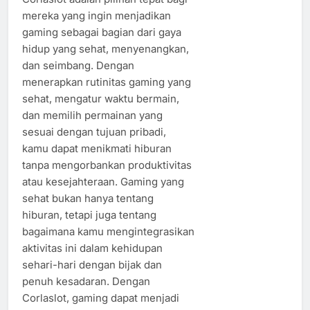
mereka yang ingin menjadikan
gaming sebagai bagian dari gaya
hidup yang sehat, menyenangkan,
dan seimbang. Dengan
menerapkan rutinitas gaming yang
sehat, mengatur waktu bermain,
dan memilih permainan yang
sesuai dengan tujuan pribadi,
kamu dapat menikmati hiburan
tanpa mengorbankan produktivitas
atau kesejahteraan. Gaming yang
sehat bukan hanya tentang
hiburan, tetapi juga tentang
bagaimana kamu mengintegrasikan
aktivitas ini dalam kehidupan
sehari-hari dengan bijak dan
penuh kesadaran. Dengan
Corlaslot, gaming dapat menjadi