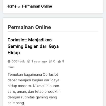
Home
Permainan Online
Permainan Online
Corlaslot: Menjadikan
Gaming Bagian dari Gaya
Hidup
0534adb
1 year ago
0
8
mins
Temukan bagaimana Corlaslot
dapat menjadi bagian dari gaya
hidup modern. Nikmati hiburan
seru, aman, dan tetap produktif
dengan rutinitas gaming yang
seimbang.