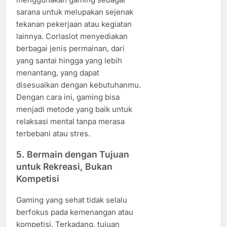
sarana untuk melupakan sejenak
tekanan pekerjaan atau kegiatan
lainnya. Corlaslot menyediakan
berbagai jenis permainan, dari
yang santai hingga yang lebih
menantang, yang dapat
disesuaikan dengan kebutuhanmu.
Dengan cara ini, gaming bisa
menjadi metode yang baik untuk
relaksasi mental tanpa merasa
terbebani atau stres.
5.
Bermain dengan Tujuan
untuk Rekreasi, Bukan
Kompetisi
Gaming yang sehat tidak selalu
berfokus pada kemenangan atau
kompetisi. Terkadang, tujuan