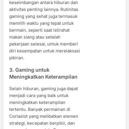
keseimbangan antara hiburan dan
aktivitas penting lainnya. Rutinitas
gaming yang sehat juga termasuk
memilih waktu yang tepat untuk
bermain, seperti saat istirahat
makan siang atau setelah
pekerjaan selesai, untuk memberi
diri kesempatan untuk merelaksasi
pikiran.
3.
Gaming untuk
Meningkatkan Keterampilan
Selain hiburan, gaming juga dapat
menjadi cara yang baik untuk
meningkatkan keterampilan
tertentu. Banyak permainan di
Corlaslot yang melibatkan elemen
strategi, kecepatan berpikir, dan