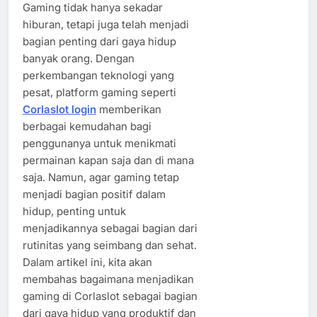
Gaming tidak hanya sekadar
hiburan, tetapi juga telah menjadi
bagian penting dari gaya hidup
banyak orang. Dengan
perkembangan teknologi yang
pesat, platform gaming seperti
Corlaslot login
memberikan
berbagai kemudahan bagi
penggunanya untuk menikmati
permainan kapan saja dan di mana
saja. Namun, agar gaming tetap
menjadi bagian positif dalam
hidup, penting untuk
menjadikannya sebagai bagian dari
rutinitas yang seimbang dan sehat.
Dalam artikel ini, kita akan
membahas bagaimana menjadikan
gaming di Corlaslot sebagai bagian
dari gaya hidup yang produktif dan