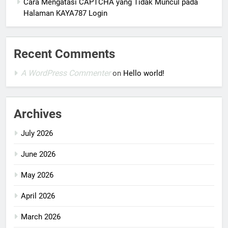
Cara Mengatasi CAPTCHA yang Tidak Muncul pada
Halaman KAYA787 Login
Recent Comments
A WordPress Commenter
on
Hello world!
Archives
July 2026
June 2026
May 2026
April 2026
March 2026