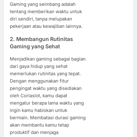
Gaming yang seimbang adalah
tentang memberikan waktu untuk
diri sendiri, tanpa melupakan
pekerjaan atau kewajiban lainnya.
2.
Membangun Rutinitas
Gaming yang Sehat
Menjadikan gaming sebagai bagian
dari gaya hidup yang sehat
memerlukan rutinitas yang tepat.
Dengan menggunakan fitur
pengingat waktu yang disediakan
oleh Corlaslot, kamu dapat
mengatur berapa lama waktu yang
ingin kamu habiskan untuk
bermain. Membatasi durasi gaming
akan membantu kamu tetap
produktif dan menjaga