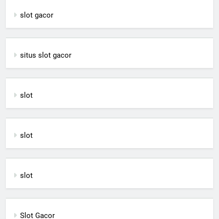
slot gacor
situs slot gacor
slot
slot
slot
Slot Gacor