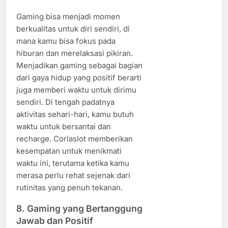
Gaming bisa menjadi momen
berkualitas untuk diri sendiri, di
mana kamu bisa fokus pada
hiburan dan merelaksasi pikiran.
Menjadikan gaming sebagai bagian
dari gaya hidup yang positif berarti
juga memberi waktu untuk dirimu
sendiri. Di tengah padatnya
aktivitas sehari-hari, kamu butuh
waktu untuk bersantai dan
recharge. Corlaslot memberikan
kesempatan untuk menikmati
waktu ini, terutama ketika kamu
merasa perlu rehat sejenak dari
rutinitas yang penuh tekanan.
8.
Gaming yang Bertanggung
Jawab dan Positif