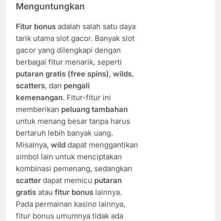
Menguntungkan
Fitur bonus
adalah salah satu daya
tarik utama slot gacor. Banyak slot
gacor yang dilengkapi dengan
berbagai fitur menarik, seperti
putaran gratis (free spins)
,
wilds
,
scatters
, dan
pengali
kemenangan
. Fitur-fitur ini
memberikan
peluang tambahan
untuk menang besar tanpa harus
bertaruh lebih banyak uang.
Misalnya,
wild
dapat menggantikan
simbol lain untuk menciptakan
kombinasi pemenang, sedangkan
scatter
dapat memicu
putaran
gratis
atau
fitur bonus
lainnya.
Pada permainan kasino lainnya,
fitur bonus umumnya tidak ada