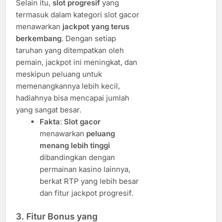
Selain itu,
slot progresif
yang
termasuk dalam kategori slot gacor
menawarkan
jackpot yang terus
berkembang
. Dengan setiap
taruhan yang ditempatkan oleh
pemain, jackpot ini meningkat, dan
meskipun peluang untuk
memenangkannya lebih kecil,
hadiahnya bisa mencapai jumlah
yang sangat besar.
Fakta
:
Slot gacor
menawarkan
peluang
menang lebih tinggi
dibandingkan dengan
permainan kasino lainnya,
berkat RTP yang lebih besar
dan fitur jackpot progresif.
3.
Fitur Bonus yang