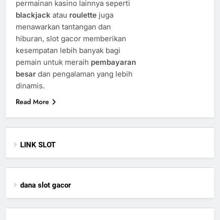
permainan kasino lainnya seperti
blackjack
atau
roulette
juga
menawarkan tantangan dan
hiburan, slot gacor memberikan
kesempatan lebih banyak bagi
pemain untuk meraih
pembayaran
besar
dan pengalaman yang lebih
dinamis.
Read More
LINK SLOT
dana slot gacor