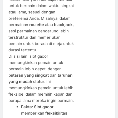
untuk bermain dalam waktu singkat
atau lama, sesuai dengan
preferensi Anda. Misalnya, dalam
permainan
roulette
atau
blackjack
,
sesi permainan cenderung lebih
terstruktur dan memerlukan
pemain untuk berada di meja untuk
durasi tertentu.
Di sisi lain, slot gacor
memungkinkan pemain untuk
bermain lebih cepat, dengan
putaran yang singkat
dan
taruhan
yang mudah diatur
. Ini
memungkinkan pemain untuk lebih
fleksibel dalam memilih kapan dan
berapa lama mereka ingin bermain.
Fakta
:
Slot gacor
memberikan
fleksibilitas