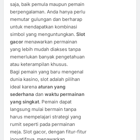
saja, baik pemula maupun pemain
berpengalaman. Anda hanya perlu
memutar gulungan dan berharap
untuk mendapatkan kombinasi
simbol yang menguntungkan.
Slot
gacor
menawarkan permainan
yang lebih mudah diakses tanpa
memerlukan banyak pengetahuan
atau keterampilan khusus.
Bagi pemain yang baru mengenal
dunia kasino, slot adalah pilihan
ideal karena
aturan yang
sederhana
dan
waktu permainan
yang singkat
. Pemain dapat
langsung mulai bermain tanpa
harus mempelajari strategi yang
rumit seperti pada permainan
meja. Slot gacor, dengan fitur-fitur
inovatifnya, menawarkan