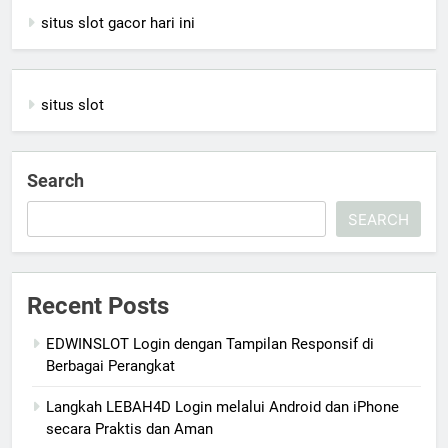
situs slot gacor hari ini
situs slot
Search
SEARCH
Recent Posts
EDWINSLOT Login dengan Tampilan Responsif di
Berbagai Perangkat
Langkah LEBAH4D Login melalui Android dan iPhone
secara Praktis dan Aman