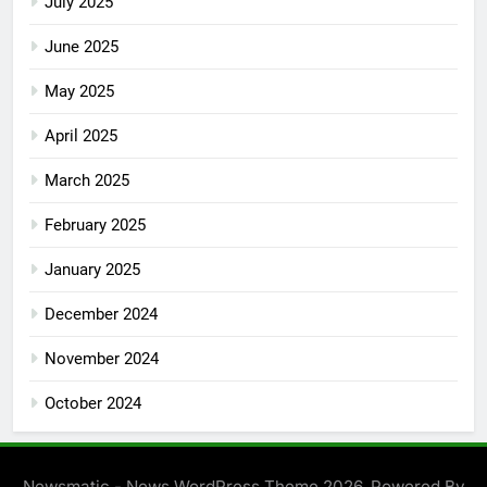
July 2025
June 2025
May 2025
April 2025
March 2025
February 2025
January 2025
December 2024
November 2024
October 2024
Newsmatic - News WordPress Theme 2026. Powered By