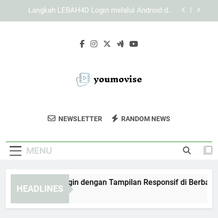
Skip
Langkah LEBAH4D Login melalui Android dan
to
iPhone secara Praktis dan Aman
content
Cara Mengatasi Login KAYA787 yang Keluar
Secara Otomatis
Cara Mengatasi CAPTCHA yang Tidak Muncul
pada Halaman KAYA787 Login
EDWINSLOT Login dengan Tampilan Responsif di
Berbagai Perangkat
Langkah LEBAH4D Login melalui Android dan
iPhone secara Praktis dan Aman
You Movise
Temukan Film Terbaru Dan Berbagai Konten
Cara Mengatasi Login KAYA787 yang Keluar
NEWSLETTER
RANDOM NEWS
Secara Otomatis
Hiburan Di You Movise. Tempatnya Untuk
Hiburan Berkualitas.
Cara Mengatasi CAPTCHA yang Tidak Muncul
pada Halaman KAYA787 Login
MENU
EDWINSLOT Login dengan Tampilan Responsif di Berbagai P
HEADLINES
3 Weeks Ago