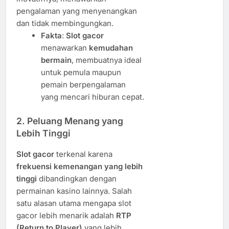
pengalaman yang menyenangkan
dan tidak membingungkan.
Fakta
:
Slot gacor
menawarkan
kemudahan
bermain
, membuatnya ideal
untuk pemula maupun
pemain berpengalaman
yang mencari hiburan cepat.
2.
Peluang Menang yang
Lebih Tinggi
Slot gacor
terkenal karena
frekuensi kemenangan yang lebih
tinggi
dibandingkan dengan
permainan kasino lainnya. Salah
satu alasan utama mengapa slot
gacor lebih menarik adalah
RTP
(Return to Player)
yang lebih