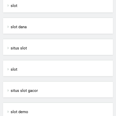
slot
slot dana
situs slot
slot
situs slot gacor
slot demo