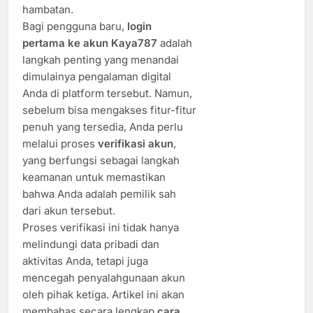
hambatan.
Bagi pengguna baru,
login
pertama ke akun Kaya787
adalah
langkah penting yang menandai
dimulainya pengalaman digital
Anda di platform tersebut. Namun,
sebelum bisa mengakses fitur-fitur
penuh yang tersedia, Anda perlu
melalui proses
verifikasi akun
,
yang berfungsi sebagai langkah
keamanan untuk memastikan
bahwa Anda adalah pemilik sah
dari akun tersebut.
Proses verifikasi ini tidak hanya
melindungi data pribadi dan
aktivitas Anda, tetapi juga
mencegah penyalahgunaan akun
oleh pihak ketiga. Artikel ini akan
membahas secara lengkap
cara