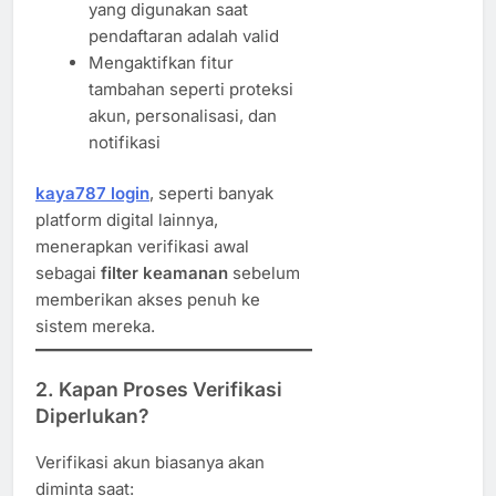
yang digunakan saat
pendaftaran adalah valid
Mengaktifkan fitur
tambahan seperti proteksi
akun, personalisasi, dan
notifikasi
kaya787 login
, seperti banyak
platform digital lainnya,
menerapkan verifikasi awal
sebagai
filter keamanan
sebelum
memberikan akses penuh ke
sistem mereka.
2. Kapan Proses Verifikasi
Diperlukan?
Verifikasi akun biasanya akan
diminta saat: