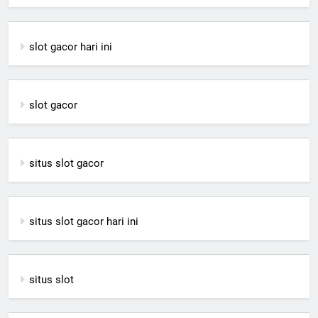
slot gacor hari ini
slot gacor
situs slot gacor
situs slot gacor hari ini
situs slot