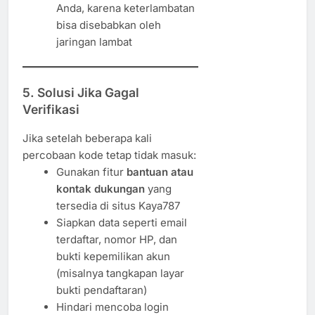
Anda, karena keterlambatan
bisa disebabkan oleh
jaringan lambat
5. Solusi Jika Gagal
Verifikasi
Jika setelah beberapa kali
percobaan kode tetap tidak masuk:
Gunakan fitur
bantuan atau
kontak dukungan
yang
tersedia di situs Kaya787
Siapkan data seperti email
terdaftar, nomor HP, dan
bukti kepemilikan akun
(misalnya tangkapan layar
bukti pendaftaran)
Hindari mencoba login