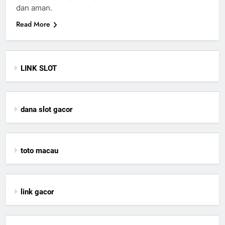
dan aman.
Read More
LINK SLOT
dana slot gacor
toto macau
link gacor