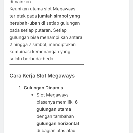
dimainkan.
Keunikan utama slot Megaways
terletak pada
jumlah simbol yang
berubah-ubah
di setiap gulungan
pada setiap putaran. Setiap
gulungan bisa menampilkan antara
2 hingga 7 simbol, menciptakan
kombinasi kemenangan yang
selalu berbeda-beda.
Cara Kerja Slot Megaways
Gulungan Dinamis
Slot Megaways
biasanya memiliki
6
gulungan utama
dengan tambahan
gulungan horizontal
di bagian atas atau