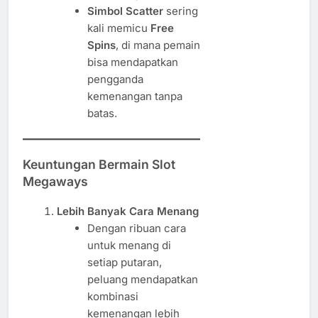
Simbol Scatter
sering
kali memicu
Free
Spins
, di mana pemain
bisa mendapatkan
pengganda
kemenangan tanpa
batas.
Keuntungan Bermain Slot
Megaways
Lebih Banyak Cara Menang
Dengan ribuan cara
untuk menang di
setiap putaran,
peluang mendapatkan
kombinasi
kemenangan lebih