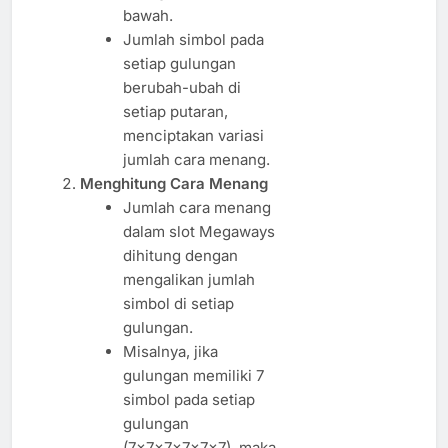
bawah.
Jumlah simbol pada
setiap gulungan
berubah-ubah di
setiap putaran,
menciptakan variasi
jumlah cara menang.
Menghitung Cara Menang
Jumlah cara menang
dalam slot Megaways
dihitung dengan
mengalikan jumlah
simbol di setiap
gulungan.
Misalnya, jika
gulungan memiliki 7
simbol pada setiap
gulungan
(7x7x7x7x7x7), maka