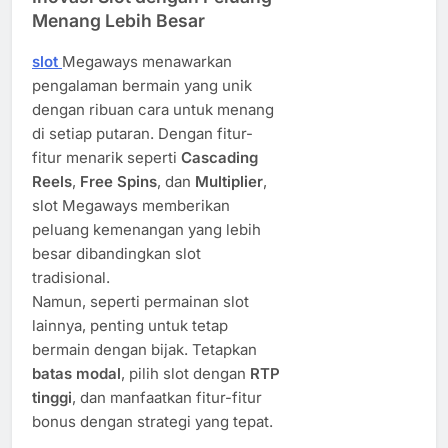
Menang Lebih Besar
slot
Megaways menawarkan
pengalaman bermain yang unik
dengan ribuan cara untuk menang
di setiap putaran. Dengan fitur-
fitur menarik seperti
Cascading
Reels
,
Free Spins
, dan
Multiplier
,
slot Megaways memberikan
peluang kemenangan yang lebih
besar dibandingkan slot
tradisional.
Namun, seperti permainan slot
lainnya, penting untuk tetap
bermain dengan bijak. Tetapkan
batas modal
, pilih slot dengan
RTP
tinggi
, dan manfaatkan fitur-fitur
bonus dengan strategi yang tepat.