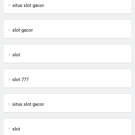
situs slot gacor
slot gacor
slot
slot 777
situs slot gacor
slot