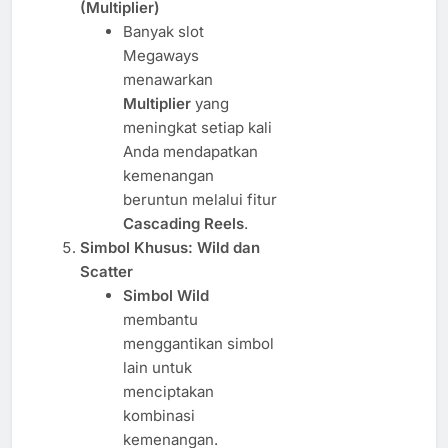
(Multiplier)
Banyak slot
Megaways
menawarkan
Multiplier
yang
meningkat setiap kali
Anda mendapatkan
kemenangan
beruntun melalui fitur
Cascading Reels
.
Simbol Khusus: Wild dan
Scatter
Simbol Wild
membantu
menggantikan simbol
lain untuk
menciptakan
kombinasi
kemenangan.