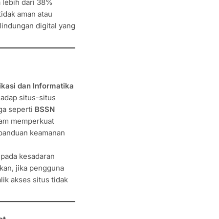
lebih dari 38%
tidak aman atau
lindungan digital yang
kasi dan Informatika
adap situs-situs
ga seperti
BSSN
lam memperkuat
n panduan keamanan
g pada kesadaran
kan, jika pengguna
ik akses situs tidak