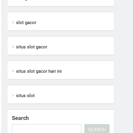
slot gacor
situs slot gacor
situs slot gacor hari ini
situs slot
Search
SEARCH