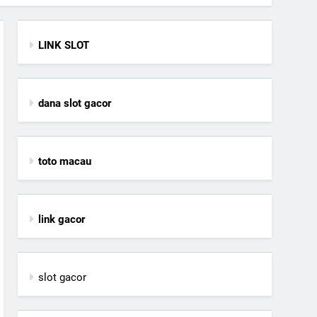
LINK SLOT
dana slot gacor
toto macau
link gacor
slot gacor