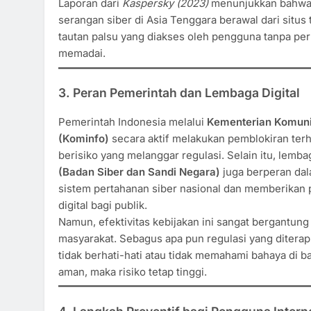
Laporan dari
Kaspersky (2023)
menunjukkan bahwa 
serangan siber di Asia Tenggara berawal dari situs 
tautan palsu yang diakses oleh pengguna tanpa per
memadai.
3. Peran Pemerintah dan Lembaga Digital
Pemerintah Indonesia melalui
Kementerian Komuni
(Kominfo)
secara aktif melakukan pemblokiran terh
berisiko yang melanggar regulasi. Selain itu, lemba
(Badan Siber dan Sandi Negara)
juga berperan da
sistem pertahanan siber nasional dan memberika
digital bagi publik.
Namun, efektivitas kebijakan ini sangat bergantun
masyarakat. Sebagus apa pun regulasi yang diterap
tidak berhati-hati atau tidak memahami bahaya di bal
aman, maka risiko tetap tinggi.