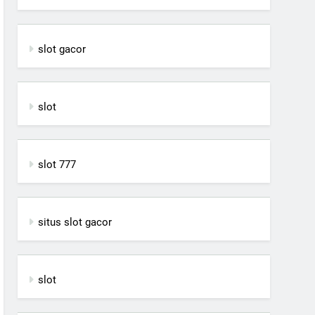
slot gacor
slot
slot 777
situs slot gacor
slot