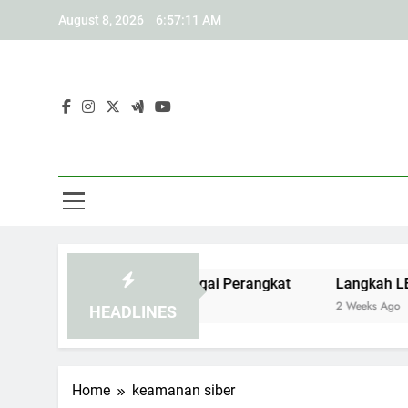
Skip
August 8, 2026
6:57:12 AM
to
content
You
Temukan F
esponsif di Berbagai Perangkat
Langkah LEBAH4D Logi
2 Weeks Ago
HEADLINES
Home
keamanan siber