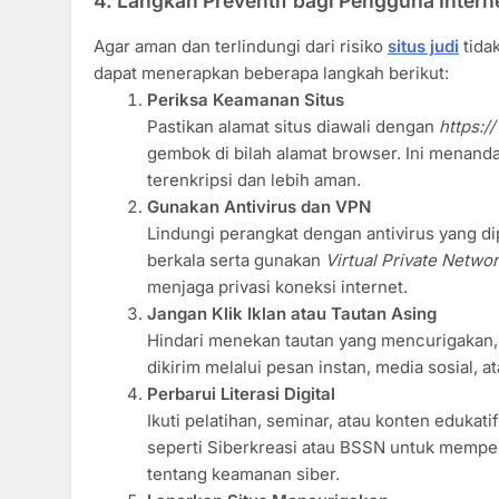
4. Langkah Preventif bagi Pengguna Intern
Agar aman dan terlindungi dari risiko
situs judi
tida
dapat menerapkan beberapa langkah berikut:
Periksa Keamanan Situs
Pastikan alamat situs diawali dengan
https://
gembok di bilah alamat browser. Ini menand
terenkripsi dan lebih aman.
Gunakan Antivirus dan VPN
Lindungi perangkat dengan antivirus yang di
berkala serta gunakan
Virtual Private Netwo
menjaga privasi koneksi internet.
Jangan Klik Iklan atau Tautan Asing
Hindari menekan tautan yang mencurigakan,
dikirim melalui pesan instan, media sosial, at
Perbarui Literasi Digital
Ikuti pelatihan, seminar, atau konten edukati
seperti Siberkreasi atau BSSN untuk mem
tentang keamanan siber.