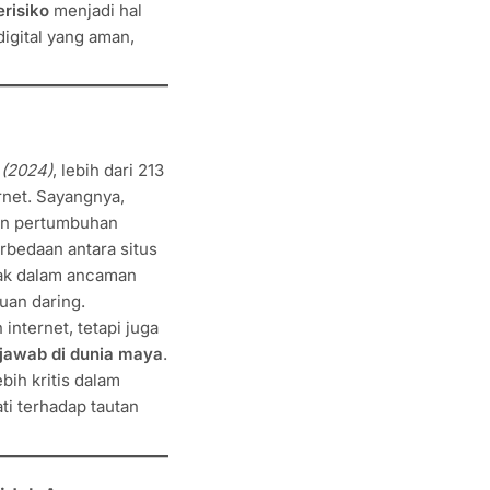
erisiko
menjadi hal
igital yang aman,
 (2024)
, lebih dari 213
rnet. Sayangnya,
an pertumbuhan
bedaan antara situs
bak dalam ancaman
uan daring.
internet, tetapi juga
 jawab di dunia maya
.
bih kritis dalam
ati terhadap tautan