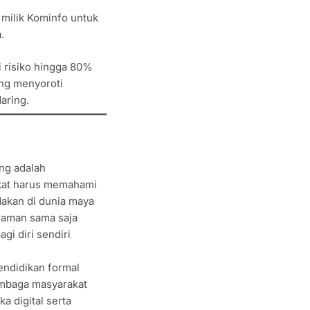
 milik Kominfo untuk
.
 risiko hingga 80%
ng menyoroti
aring.
ing adalah
akat harus memahami
dakan di dunia maya
k aman sama saja
gi diri sendiri
pendidikan formal
embaga masyarakat
a digital serta