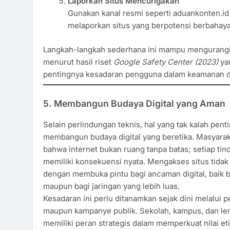
Laporkan Situs Mencurigakan
Gunakan kanal resmi seperti aduankonten.id
melaporkan situs yang berpotensi berbahaya
Langkah-langkah sederhana ini mampu mengurangi
menurut hasil riset
Google Safety Center (2023)
ya
pentingnya kesadaran pengguna dalam keamanan d
5. Membangun Budaya Digital yang Aman
Selain perlindungan teknis, hal yang tak kalah pent
membangun budaya digital yang beretika. Masyar
bahwa internet bukan ruang tanpa batas; setiap tin
memiliki konsekuensi nyata. Mengakses situs tida
dengan membuka pintu bagi ancaman digital, baik ba
maupun bagi jaringan yang lebih luas.
Kesadaran ini perlu ditanamkan sejak dini melalui 
maupun kampanye publik. Sekolah, kampus, dan l
memiliki peran strategis dalam memperkuat nilai etik