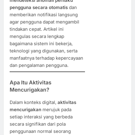
mendeteksi anomali perilaku
pengguna secara otomatis
dan
memberikan notifikasi langsung
agar pengguna dapat mengambil
tindakan cepat. Artikel ini
mengulas secara lengkap
bagaimana sistem ini bekerja,
teknologi yang digunakan, serta
manfaatnya terhadap kepercayaan
dan pengalaman pengguna.
Apa Itu Aktivitas
Mencurigakan?
Dalam konteks digital,
aktivitas
mencurigakan
merujuk pada
setiap interaksi yang berbeda
secara signifikan dari pola
penggunaan normal seorang