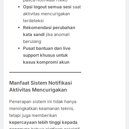
Opsi logout semua sesi
saat
aktivitas mencurigakan
terdeteksi
Rekomendasi perubahan
kata sandi
jika anomali
berulang
Pusat bantuan dan live
support khusus untuk
kasus kompromi akun
Manfaat Sistem Notifikasi
Aktivitas Mencurigakan
Penerapan sistem ini tidak hanya
meningkatkan keamanan teknis,
tetapi juga memberikan
kepercayaan lebih tinggi kepada