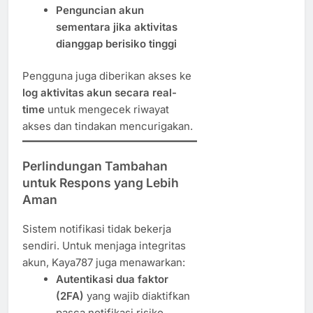
Penguncian akun
sementara jika aktivitas
dianggap berisiko tinggi
Pengguna juga diberikan akses ke
log aktivitas akun secara real-
time
untuk mengecek riwayat
akses dan tindakan mencurigakan.
Perlindungan Tambahan
untuk Respons yang Lebih
Aman
Sistem notifikasi tidak bekerja
sendiri. Untuk menjaga integritas
akun, Kaya787 juga menawarkan:
Autentikasi dua faktor
(2FA)
yang wajib diaktifkan
pasca notifikasi risiko