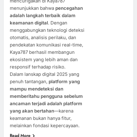
mencurigakan di Kaya787
menunjukkan bahwa
pencegahan
adalah langkah terbaik dalam
keamanan digital
. Dengan
menggabungkan teknologi deteksi
otomatis, analisis perilaku, dan
pendekatan komunikasi real-time,
Kaya787 berhasil membangun
ekosistem yang lebih aman dan
responsif terhadap risiko.
Dalam lanskap digital 2025 yang
penuh tantangan,
platform yang
mampu mendeteksi dan
memberitahu pengguna sebelum
ancaman terjadi adalah platform
yang akan bertahan
—karena
keamanan bukan hanya fitur,
melainkan fondasi kepercayaan.
Read More