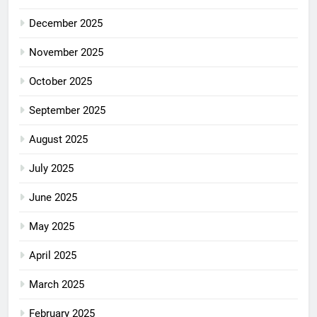
December 2025
November 2025
October 2025
September 2025
August 2025
July 2025
June 2025
May 2025
April 2025
March 2025
February 2025