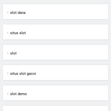
slot dana
situs slot
slot
situs slot gacor
slot demo