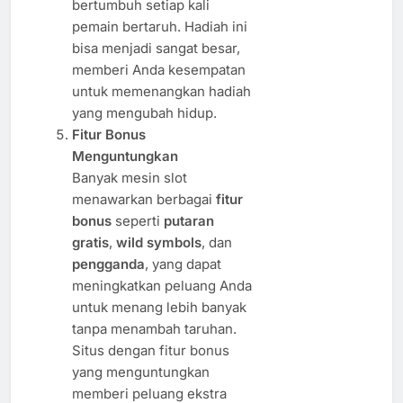
bertumbuh setiap kali
pemain bertaruh. Hadiah ini
bisa menjadi sangat besar,
memberi Anda kesempatan
untuk memenangkan hadiah
yang mengubah hidup.
Fitur Bonus
Menguntungkan
Banyak mesin slot
menawarkan berbagai
fitur
bonus
seperti
putaran
gratis
,
wild symbols
, dan
pengganda
, yang dapat
meningkatkan peluang Anda
untuk menang lebih banyak
tanpa menambah taruhan.
Situs dengan fitur bonus
yang menguntungkan
memberi peluang ekstra