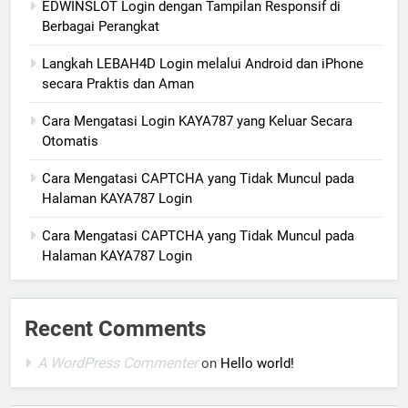
EDWINSLOT Login dengan Tampilan Responsif di
Berbagai Perangkat
Langkah LEBAH4D Login melalui Android dan iPhone
secara Praktis dan Aman
Cara Mengatasi Login KAYA787 yang Keluar Secara
Otomatis
Cara Mengatasi CAPTCHA yang Tidak Muncul pada
Halaman KAYA787 Login
Cara Mengatasi CAPTCHA yang Tidak Muncul pada
Halaman KAYA787 Login
Recent Comments
A WordPress Commenter
on
Hello world!