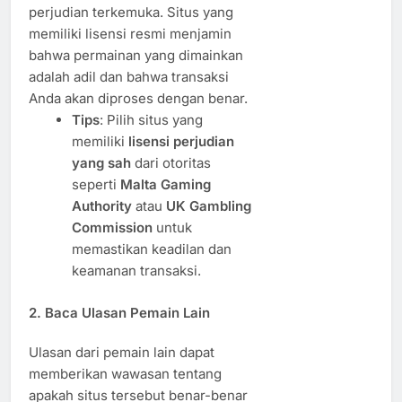
perjudian terkemuka. Situs yang
memiliki lisensi resmi menjamin
bahwa permainan yang dimainkan
adalah adil dan bahwa transaksi
Anda akan diproses dengan benar.
Tips
: Pilih situs yang
memiliki
lisensi perjudian
yang sah
dari otoritas
seperti
Malta Gaming
Authority
atau
UK Gambling
Commission
untuk
memastikan keadilan dan
keamanan transaksi.
2.
Baca Ulasan Pemain Lain
Ulasan dari pemain lain dapat
memberikan wawasan tentang
apakah situs tersebut benar-benar