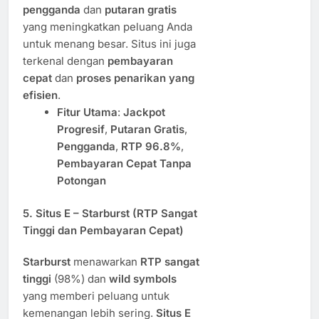
pengganda
dan
putaran gratis
yang meningkatkan peluang Anda
untuk menang besar. Situs ini juga
terkenal dengan
pembayaran
cepat
dan
proses penarikan yang
efisien
.
Fitur Utama
:
Jackpot
Progresif
,
Putaran Gratis
,
Pengganda
,
RTP 96.8%
,
Pembayaran Cepat Tanpa
Potongan
5.
Situs E – Starburst (RTP Sangat
Tinggi dan Pembayaran Cepat)
Starburst
menawarkan
RTP sangat
tinggi
(98%) dan
wild symbols
yang memberi peluang untuk
kemenangan lebih sering.
Situs E