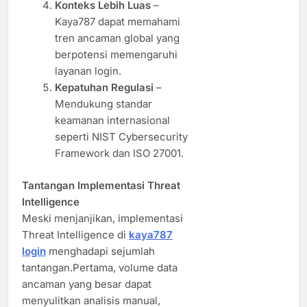
Konteks Lebih Luas
–
Kaya787 dapat memahami
tren ancaman global yang
berpotensi memengaruhi
layanan login.
Kepatuhan Regulasi
–
Mendukung standar
keamanan internasional
seperti NIST Cybersecurity
Framework dan ISO 27001.
Tantangan Implementasi Threat
Intelligence
Meski menjanjikan, implementasi
Threat Intelligence di
kaya787
login
menghadapi sejumlah
tantangan.Pertama, volume data
ancaman yang besar dapat
menyulitkan analisis manual,