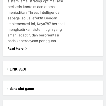
sistem lama, strategi optimalisasi
berbasis konteks dan otomasi
menjadikan Threat Intelligence
sebagai solusi efektif.Dengan
implementasi ini, Kaya787 berhasil
menghadirkan sistem login yang
aman, adaptif, dan berorientasi
pada kepercayaan pengguna.
Read More
LINK SLOT
dana slot gacor