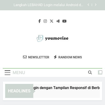
Skip
Langkah LEBAH4D Login melalui Android dan
to
iPhone secara Praktis dan Aman
content
Cara Mengatasi Login KAYA787 yang Keluar
Secara Otomatis
Cara Mengatasi CAPTCHA yang Tidak Muncul
pada Halaman KAYA787 Login
EDWINSLOT Login dengan Tampilan Responsif di
Berbagai Perangkat
Langkah LEBAH4D Login melalui Android dan
iPhone secara Praktis dan Aman
You Movise
Temukan Film Terbaru Dan Berbagai Konten
Cara Mengatasi Login KAYA787 yang Keluar
NEWSLETTER
RANDOM NEWS
Secara Otomatis
Hiburan Di You Movise. Tempatnya Untuk
Hiburan Berkualitas.
Cara Mengatasi CAPTCHA yang Tidak Muncul
pada Halaman KAYA787 Login
MENU
EDWINSLOT Login dengan Tampilan Responsif di Berbagai 
HEADLINES
2 Weeks Ago