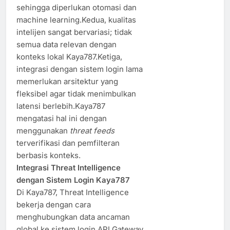
sehingga diperlukan otomasi dan
machine learning.Kedua, kualitas
intelijen sangat bervariasi; tidak
semua data relevan dengan
konteks lokal Kaya787.Ketiga,
integrasi dengan sistem login lama
memerlukan arsitektur yang
fleksibel agar tidak menimbulkan
latensi berlebih.Kaya787
mengatasi hal ini dengan
menggunakan
threat feeds
terverifikasi dan pemfilteran
berbasis konteks.
Integrasi Threat Intelligence
dengan Sistem Login Kaya787
Di Kaya787, Threat Intelligence
bekerja dengan cara
menghubungkan data ancaman
global ke sistem login.API Gateway