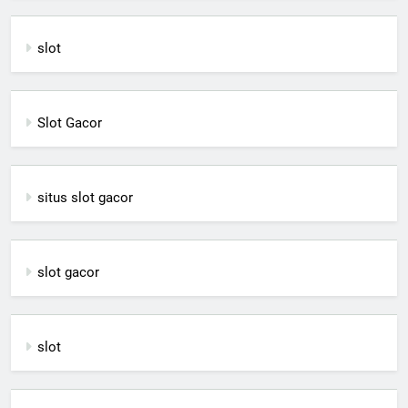
slot
Slot Gacor
situs slot gacor
slot gacor
slot