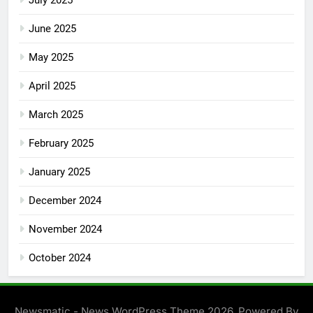
July 2025
June 2025
May 2025
April 2025
March 2025
February 2025
January 2025
December 2024
November 2024
October 2024
Newsmatic - News WordPress Theme 2026. Powered By