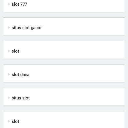
slot 777
situs slot gacor
slot
slot dana
situs slot
slot