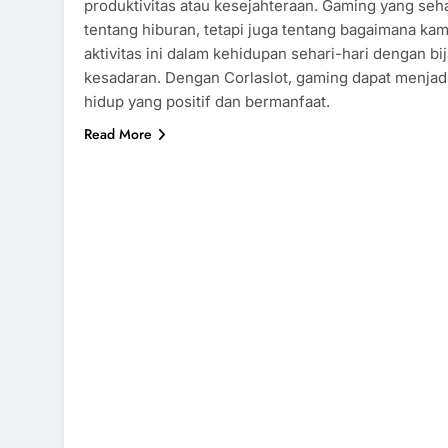
produktivitas atau kesejahteraan. Gaming yang seh
tentang hiburan, tetapi juga tentang bagaimana ka
aktivitas ini dalam kehidupan sehari-hari dengan b
kesadaran. Dengan Corlaslot, gaming dapat menjadi
hidup yang positif dan bermanfaat.
Read More