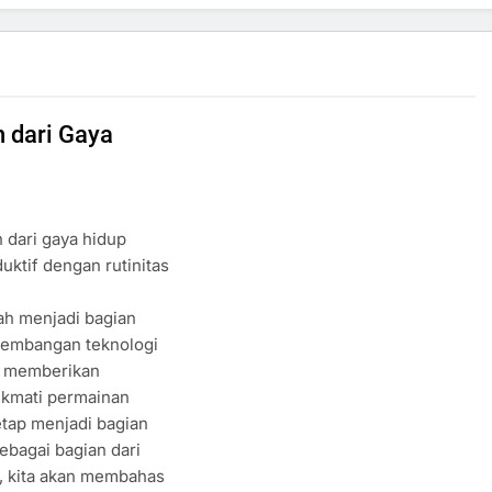
 dari Gaya
 dari gaya hidup
uktif dengan rutinitas
lah menjadi bagian
kembangan teknologi
memberikan
kmati permainan
etap menjadi bagian
ebagai bagian dari
ni, kita akan membahas