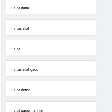
slot dana
situs slot
slot
situs slot gacor
slot demo
slot gacor hari ini