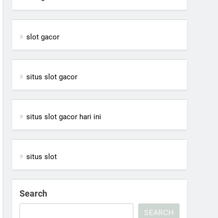
slot gacor
situs slot gacor
situs slot gacor hari ini
situs slot
Search
SEARCH