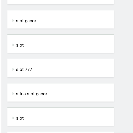
slot gacor
slot
slot 777
situs slot gacor
slot