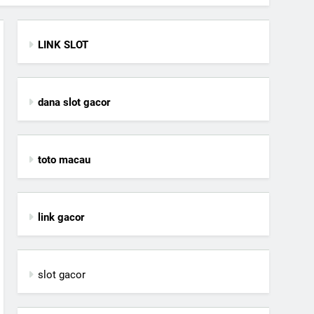
LINK SLOT
dana slot gacor
toto macau
link gacor
slot gacor