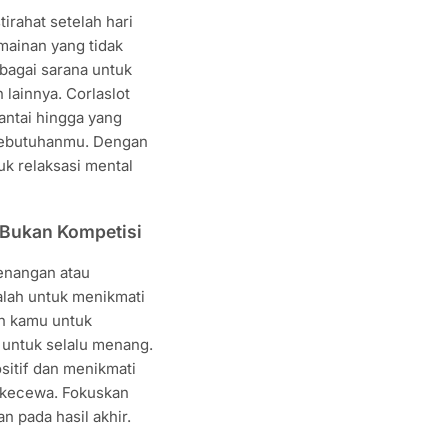
irahat setelah hari
mainan yang tidak
bagai sarana untuk
lainnya. Corlaslot
antai hingga yang
 kebutuhanmu. Dengan
uk relaksasi mental
 Bukan Kompetisi
enangan atau
alah untuk menikmati
an kamu untuk
 untuk selalu menang.
itif dan menikmati
u kecewa. Fokuskan
 pada hasil akhir.