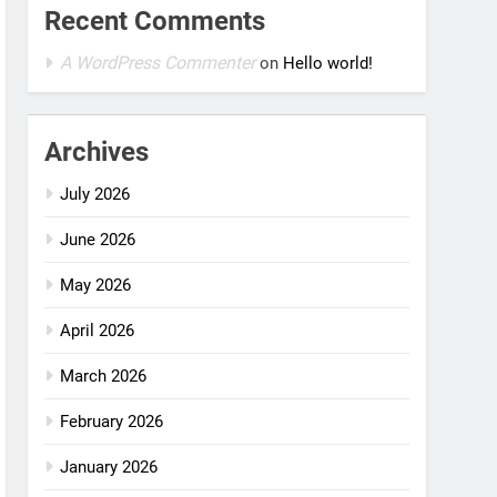
Recent Comments
A WordPress Commenter
on
Hello world!
Archives
July 2026
June 2026
May 2026
April 2026
March 2026
February 2026
January 2026