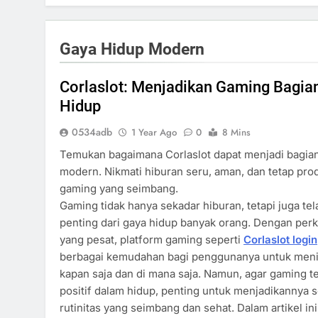
Gaya Hidup Modern
Corlaslot: Menjadikan Gaming Bagian
Hidup
0534adb
1 Year Ago
0
8 Mins
Temukan bagaimana Corlaslot dapat menjadi bagian
modern. Nikmati hiburan seru, aman, dan tetap prod
gaming yang seimbang.
Gaming tidak hanya sekadar hiburan, tetapi juga te
penting dari gaya hidup banyak orang. Dengan per
yang pesat, platform gaming seperti
Corlaslot login
berbagai kemudahan bagi penggunanya untuk meni
kapan saja dan di mana saja. Namun, agar gaming t
positif dalam hidup, penting untuk menjadikannya s
rutinitas yang seimbang dan sehat. Dalam artikel i