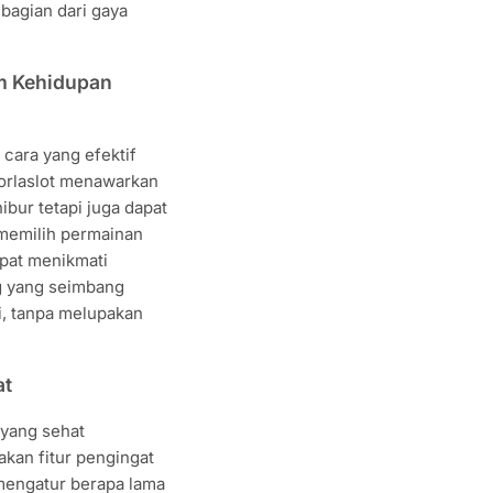
bagian dari gaya
m Kehidupan
 cara yang efektif
orlaslot menawarkan
bur tetapi juga dapat
memilih permainan
apat menikmati
g yang seimbang
i, tanpa melupakan
at
 yang sehat
kan fitur pengingat
 mengatur berapa lama