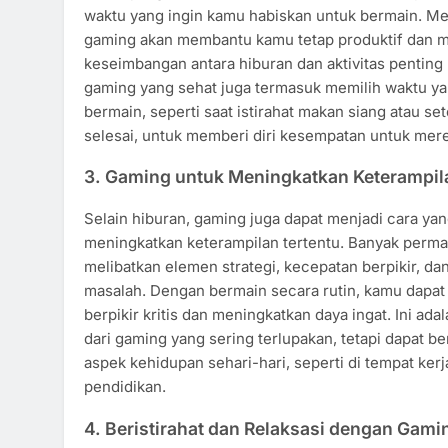
waktu yang ingin kamu habiskan untuk bermain. Me
gaming akan membantu kamu tetap produktif dan 
keseimbangan antara hiburan dan aktivitas penting l
gaming yang sehat juga termasuk memilih waktu ya
bermain, seperti saat istirahat makan siang atau se
selesai, untuk memberi diri kesempatan untuk merel
3.
Gaming untuk Meningkatkan Keterampil
Selain hiburan, gaming juga dapat menjadi cara yan
meningkatkan keterampilan tertentu. Banyak permai
melibatkan elemen strategi, kecepatan berpikir, d
masalah. Dengan bermain secara rutin, kamu dapa
berpikir kritis dan meningkatkan daya ingat. Ini ad
dari gaming yang sering terlupakan, tetapi dapat b
aspek kehidupan sehari-hari, seperti di tempat kerj
pendidikan.
4.
Beristirahat dan Relaksasi dengan Gami