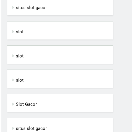
situs slot gacor
slot
slot
slot
Slot Gacor
situs slot gacor