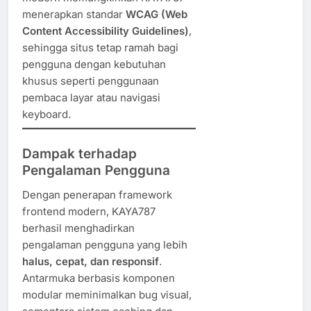
menerapkan standar
WCAG (Web
Content Accessibility Guidelines)
,
sehingga situs tetap ramah bagi
pengguna dengan kebutuhan
khusus seperti penggunaan
pembaca layar atau navigasi
keyboard.
Dampak terhadap
Pengalaman Pengguna
Dengan penerapan framework
frontend modern, KAYA787
berhasil menghadirkan
pengalaman pengguna yang lebih
halus, cepat, dan responsif
.
Antarmuka berbasis komponen
modular meminimalkan bug visual,