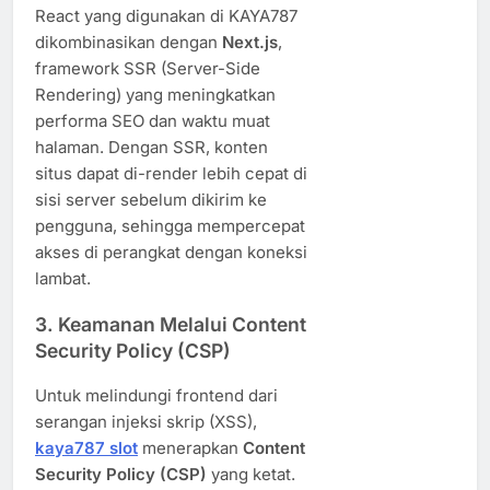
React yang digunakan di KAYA787
dikombinasikan dengan
Next.js
,
framework SSR (Server-Side
Rendering) yang meningkatkan
performa SEO dan waktu muat
halaman. Dengan SSR, konten
situs dapat di-render lebih cepat di
sisi server sebelum dikirim ke
pengguna, sehingga mempercepat
akses di perangkat dengan koneksi
lambat.
3. Keamanan Melalui Content
Security Policy (CSP)
Untuk melindungi frontend dari
serangan injeksi skrip (XSS),
kaya787 slot
menerapkan
Content
Security Policy (CSP)
yang ketat.