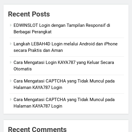
Recent Posts
EDWINSLOT Login dengan Tampilan Responsif di
Berbagai Perangkat
Langkah LEBAH4D Login melalui Android dan iPhone
secara Praktis dan Aman
Cara Mengatasi Login KAYA787 yang Keluar Secara
Otomatis
Cara Mengatasi CAPTCHA yang Tidak Muncul pada
Halaman KAYA787 Login
Cara Mengatasi CAPTCHA yang Tidak Muncul pada
Halaman KAYA787 Login
Recent Comments