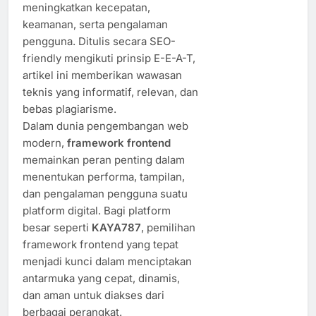
meningkatkan kecepatan,
keamanan, serta pengalaman
pengguna. Ditulis secara SEO-
friendly mengikuti prinsip E-E-A-T,
artikel ini memberikan wawasan
teknis yang informatif, relevan, dan
bebas plagiarisme.
Dalam dunia pengembangan web
modern,
framework frontend
memainkan peran penting dalam
menentukan performa, tampilan,
dan pengalaman pengguna suatu
platform digital. Bagi platform
besar seperti
KAYA787
, pemilihan
framework frontend yang tepat
menjadi kunci dalam menciptakan
antarmuka yang cepat, dinamis,
dan aman untuk diakses dari
berbagai perangkat.