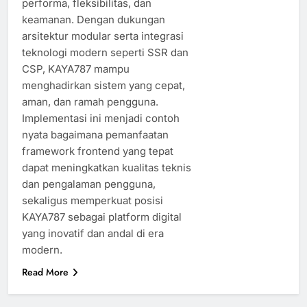
performa, fleksibilitas, dan
keamanan. Dengan dukungan
arsitektur modular serta integrasi
teknologi modern seperti SSR dan
CSP, KAYA787 mampu
menghadirkan sistem yang cepat,
aman, dan ramah pengguna.
Implementasi ini menjadi contoh
nyata bagaimana pemanfaatan
framework frontend yang tepat
dapat meningkatkan kualitas teknis
dan pengalaman pengguna,
sekaligus memperkuat posisi
KAYA787 sebagai platform digital
yang inovatif dan andal di era
modern.
Read More