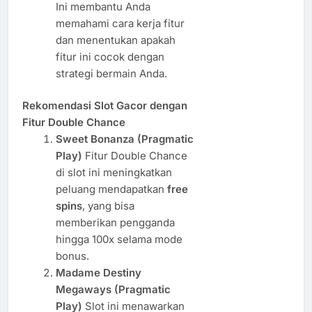
Ini membantu Anda
memahami cara kerja fitur
dan menentukan apakah
fitur ini cocok dengan
strategi bermain Anda.
Rekomendasi Slot Gacor dengan
Fitur Double Chance
Sweet Bonanza (Pragmatic
Play)
Fitur Double Chance
di slot ini meningkatkan
peluang mendapatkan
free
spins
, yang bisa
memberikan pengganda
hingga 100x selama mode
bonus.
Madame Destiny
Megaways (Pragmatic
Play)
Slot ini menawarkan