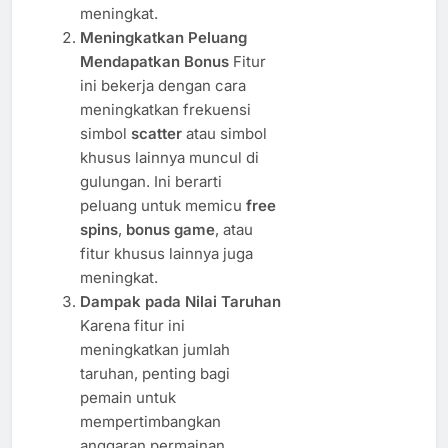
meningkat.
Meningkatkan Peluang
Mendapatkan Bonus
Fitur
ini bekerja dengan cara
meningkatkan frekuensi
simbol
scatter
atau simbol
khusus lainnya muncul di
gulungan. Ini berarti
peluang untuk memicu
free
spins
,
bonus game
, atau
fitur khusus lainnya juga
meningkat.
Dampak pada Nilai Taruhan
Karena fitur ini
meningkatkan jumlah
taruhan, penting bagi
pemain untuk
mempertimbangkan
anggaran permainan