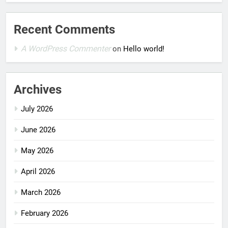
Recent Comments
A WordPress Commenter
on
Hello world!
Archives
July 2026
June 2026
May 2026
April 2026
March 2026
February 2026