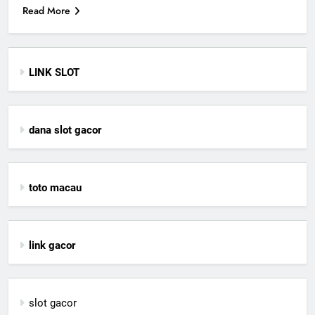
Read More
LINK SLOT
dana slot gacor
toto macau
link gacor
slot gacor