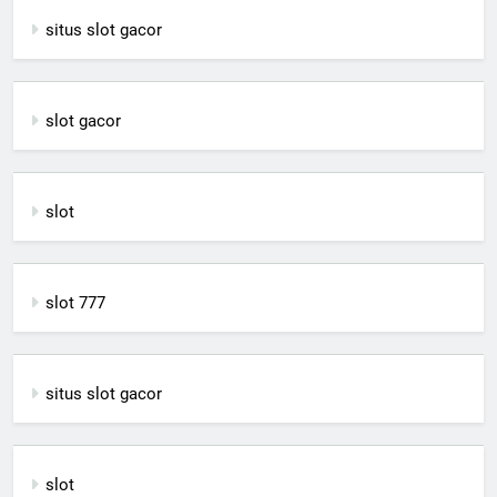
situs slot gacor
slot gacor
slot
slot 777
situs slot gacor
slot