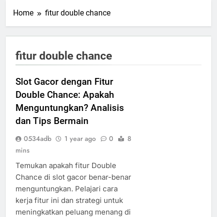
Home
fitur double chance
fitur double chance
Slot Gacor dengan Fitur
Double Chance: Apakah
Menguntungkan? Analisis
dan Tips Bermain
0534adb
1 year ago
0
8
mins
Temukan apakah fitur Double
Chance di slot gacor benar-benar
menguntungkan. Pelajari cara
kerja fitur ini dan strategi untuk
meningkatkan peluang menang di