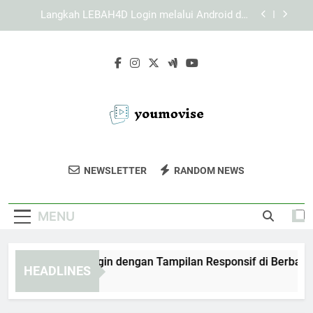
Skip
Langkah LEBAH4D Login melalui Android dan
to
iPhone secara Praktis dan Aman
content
Cara Mengatasi Login KAYA787 yang Keluar
Secara Otomatis
Cara Mengatasi CAPTCHA yang Tidak Muncul
pada Halaman KAYA787 Login
EDWINSLOT Login dengan Tampilan Responsif di
Berbagai Perangkat
Langkah LEBAH4D Login melalui Android dan
iPhone secara Praktis dan Aman
You Movise
Temukan Film Terbaru Dan Berbagai Konten
Cara Mengatasi Login KAYA787 yang Keluar
NEWSLETTER
RANDOM NEWS
Secara Otomatis
Hiburan Di You Movise. Tempatnya Untuk
Hiburan Berkualitas.
Cara Mengatasi CAPTCHA yang Tidak Muncul
pada Halaman KAYA787 Login
MENU
EDWINSLOT Login dengan Tampilan Responsif di Berbagai P
HEADLINES
3 Weeks Ago