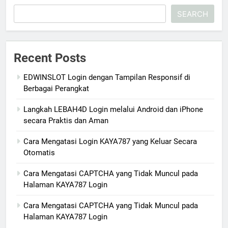
SEARCH
Recent Posts
EDWINSLOT Login dengan Tampilan Responsif di
Berbagai Perangkat
Langkah LEBAH4D Login melalui Android dan iPhone
secara Praktis dan Aman
Cara Mengatasi Login KAYA787 yang Keluar Secara
Otomatis
Cara Mengatasi CAPTCHA yang Tidak Muncul pada
Halaman KAYA787 Login
Cara Mengatasi CAPTCHA yang Tidak Muncul pada
Halaman KAYA787 Login