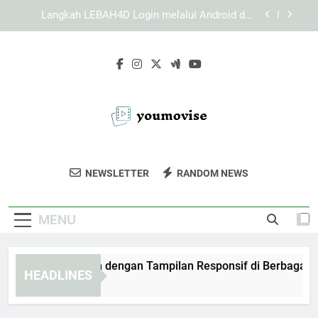
Skip
Cara Mengatasi Login KAYA787 yang Keluar
to
Secara Otomatis
content
Cara Mengatasi CAPTCHA yang Tidak Muncul
pada Halaman KAYA787 Login
EDWINSLOT Login dengan Tampilan Responsif di
Berbagai Perangkat
Langkah LEBAH4D Login melalui Android dan
iPhone secara Praktis dan Aman
Cara Mengatasi Login KAYA787 yang Keluar
Secara Otomatis
You Movise
Temukan Film Terbaru Dan Berbagai Konten
Cara Mengatasi CAPTCHA yang Tidak Muncul
NEWSLETTER
RANDOM NEWS
pada Halaman KAYA787 Login
Hiburan Di You Movise. Tempatnya Untuk
Hiburan Berkualitas.
MENU
WINSLOT Login dengan Tampilan Responsif di Berbagai Pera
HEADLINES
Weeks Ago