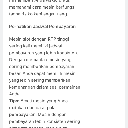
Ini memberi Anda waktu untuk
memahami cara mesin berfungsi
tanpa risiko kehilangan uang.
Perhatikan Jadwal Pembayaran
Mesin slot dengan
RTP tinggi
sering kali memiliki jadwal
pembayaran yang lebih konsisten.
Dengan memantau mesin yang
sering memberikan pembayaran
besar, Anda dapat memilih mesin
yang lebih sering memberikan
kemenangan dalam sesi permainan
Anda.
Tips:
Amati mesin yang Anda
mainkan dan catat
pola
pembayaran
. Mesin dengan
pembayaran lebih konsisten sering