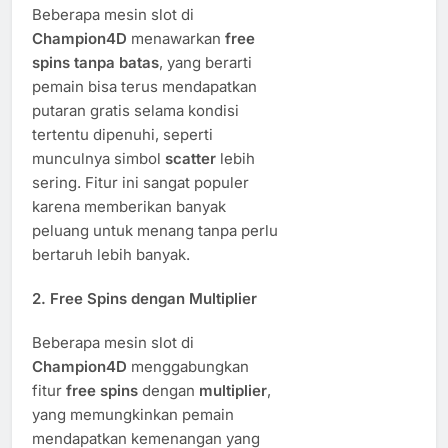
Beberapa mesin slot di
Champion4D
menawarkan
free
spins tanpa batas
, yang berarti
pemain bisa terus mendapatkan
putaran gratis selama kondisi
tertentu dipenuhi, seperti
munculnya simbol
scatter
lebih
sering. Fitur ini sangat populer
karena memberikan banyak
peluang untuk menang tanpa perlu
bertaruh lebih banyak.
2.
Free Spins dengan Multiplier
Beberapa mesin slot di
Champion4D
menggabungkan
fitur
free spins
dengan
multiplier
,
yang memungkinkan pemain
mendapatkan kemenangan yang