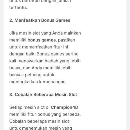
untuk bertaruh dengan jumlah
tertentu.
2.
Manfaatkan Bonus Games
Jika mesin slot yang Anda mainkan
memiliki
bonus games
, pastikan
untuk memanfaatkan fitur ini
dengan baik. Bonus games sering
kali menawarkan hadiah yang lebih
besar, dan Anda memiliki lebih
banyak peluang untuk
meningkatkan kemenangan.
3.
Cobalah Beberapa Mesin Slot
Setiap mesin slot di
Champion4D
memiliki fitur bonus yang berbeda.
Cobalah beberapa mesin slot
untuk menemukan mesin yang