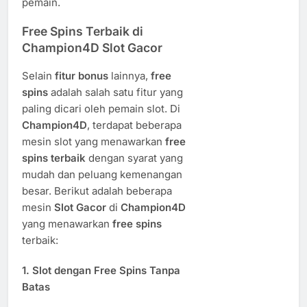
pemain.
Free Spins Terbaik di
Champion4D Slot Gacor
Selain
fitur bonus
lainnya,
free
spins
adalah salah satu fitur yang
paling dicari oleh pemain slot. Di
Champion4D
, terdapat beberapa
mesin slot yang menawarkan
free
spins terbaik
dengan syarat yang
mudah dan peluang kemenangan
besar. Berikut adalah beberapa
mesin
Slot Gacor
di
Champion4D
yang menawarkan
free spins
terbaik:
1.
Slot dengan Free Spins Tanpa
Batas