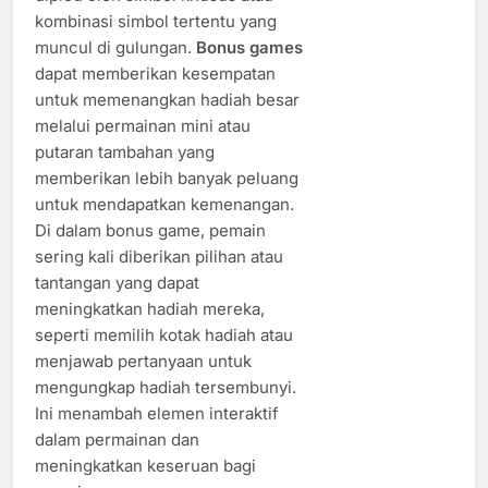
kombinasi simbol tertentu yang
muncul di gulungan.
Bonus games
dapat memberikan kesempatan
untuk memenangkan hadiah besar
melalui permainan mini atau
putaran tambahan yang
memberikan lebih banyak peluang
untuk mendapatkan kemenangan.
Di dalam bonus game, pemain
sering kali diberikan pilihan atau
tantangan yang dapat
meningkatkan hadiah mereka,
seperti memilih kotak hadiah atau
menjawab pertanyaan untuk
mengungkap hadiah tersembunyi.
Ini menambah elemen interaktif
dalam permainan dan
meningkatkan keseruan bagi