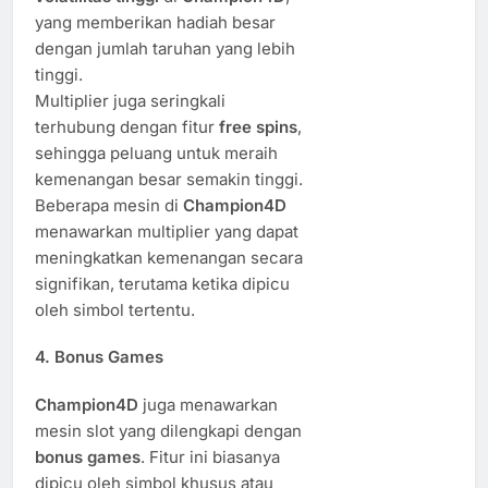
yang memberikan hadiah besar
dengan jumlah taruhan yang lebih
tinggi.
Multiplier juga seringkali
terhubung dengan fitur
free spins
,
sehingga peluang untuk meraih
kemenangan besar semakin tinggi.
Beberapa mesin di
Champion4D
menawarkan multiplier yang dapat
meningkatkan kemenangan secara
signifikan, terutama ketika dipicu
oleh simbol tertentu.
4.
Bonus Games
Champion4D
juga menawarkan
mesin slot yang dilengkapi dengan
bonus games
. Fitur ini biasanya
dipicu oleh simbol khusus atau