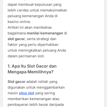
dapat membuat keputusan yang
lebih cerdas untuk memaksimalkan
peluang kemenangan Anda di
kasino online.
Artikel ini akan membahas
bagaimana
menilai kemenangan
di
slot gacor
, serta strategi dan
faktor yang perlu diperhatikan
untuk meningkatkan peluang Anda
dalam permainan slot.
1.
Apa Itu Slot Gacor dan
Mengapa Memilihnya?
Slot gacor
adalah istilah yang
digunakan untuk menggambarkan
mesin
situs slot
yang sering
memberikan kemenangan atau
pembayaran lebih besar daripada