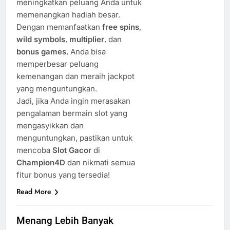
meningkatkan peluang Anda untuk
memenangkan hadiah besar.
Dengan memanfaatkan
free spins
,
wild symbols
,
multiplier
, dan
bonus games
, Anda bisa
memperbesar peluang
kemenangan dan meraih jackpot
yang menguntungkan.
Jadi, jika Anda ingin merasakan
pengalaman bermain slot yang
mengasyikkan dan
menguntungkan, pastikan untuk
mencoba
Slot Gacor
di
Champion4D
dan nikmati semua
fitur bonus yang tersedia!
Read More
Menang Lebih Banyak