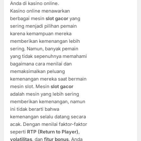
Anda di kasino online.
Kasino online menawarkan
berbagai mesin
slot gacor
yang
sering menjadi pilihan pemain
karena kemampuan mereka
memberikan kemenangan lebih
sering. Namun, banyak pemain
yang tidak sepenuhnya memahami
bagaimana cara menilai dan
memaksimalkan peluang
kemenangan mereka saat bermain
mesin slot. Mesin
slot gacor
adalah mesin yang lebih sering
memberikan kemenangan, namun
ini tidak berarti bahwa
kemenangan selalu datang secara
acak. Dengan menilai faktor-faktor
seperti
RTP (Return to Player)
,
volatilitas
, dan
fitur bonus
, Anda