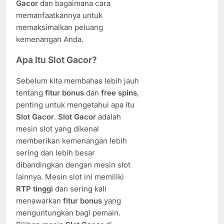
Gacor
dan bagaimana cara
memanfaatkannya untuk
memaksimalkan peluang
kemenangan Anda.
Apa Itu Slot Gacor?
Sebelum kita membahas lebih jauh
tentang
fitur bonus
dan
free spins
,
penting untuk mengetahui apa itu
Slot Gacor
.
Slot Gacor
adalah
mesin slot yang dikenal
memberikan kemenangan lebih
sering dan lebih besar
dibandingkan dengan mesin slot
lainnya. Mesin slot ini memiliki
RTP tinggi
dan sering kali
menawarkan
fitur bonus
yang
menguntungkan bagi pemain.