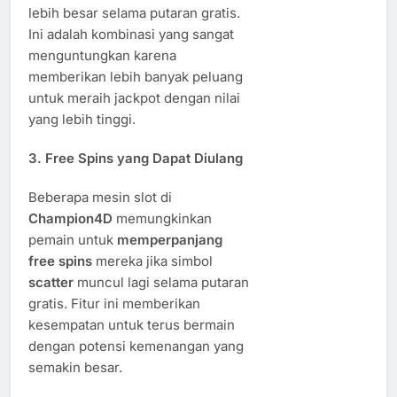
lebih besar selama putaran gratis.
Ini adalah kombinasi yang sangat
menguntungkan karena
memberikan lebih banyak peluang
untuk meraih jackpot dengan nilai
yang lebih tinggi.
3.
Free Spins yang Dapat Diulang
Beberapa mesin slot di
Champion4D
memungkinkan
pemain untuk
memperpanjang
free spins
mereka jika simbol
scatter
muncul lagi selama putaran
gratis. Fitur ini memberikan
kesempatan untuk terus bermain
dengan potensi kemenangan yang
semakin besar.