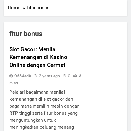
Home
fitur bonus
fitur bonus
Slot Gacor: Menilai
Kemenangan di Kasino
Online dengan Cermat
0534adb
2 years ago
0
8
mins
Pelajari bagaimana
menilai
kemenangan di slot gacor
dan
bagaimana memilih mesin dengan
RTP tinggi
serta fitur bonus yang
menguntungkan untuk
meningkatkan peluang menang