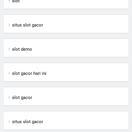
slot
situs slot gacor
slot demo
slot gacor hari ini
slot gacor
situs slot gacor