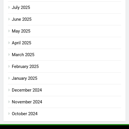
July 2025
June 2025
May 2025
April 2025
March 2025
February 2025
January 2025
December 2024
November 2024
October 2024