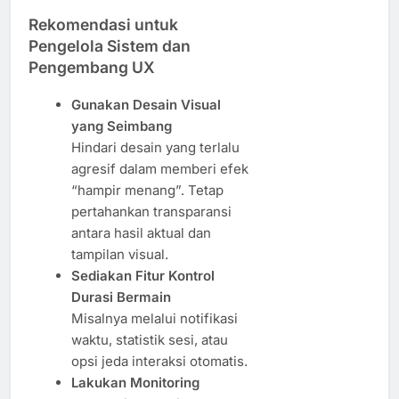
Rekomendasi untuk
Pengelola Sistem dan
Pengembang UX
Gunakan Desain Visual
yang Seimbang
Hindari desain yang terlalu
agresif dalam memberi efek
“hampir menang”. Tetap
pertahankan transparansi
antara hasil aktual dan
tampilan visual.
Sediakan Fitur Kontrol
Durasi Bermain
Misalnya melalui notifikasi
waktu, statistik sesi, atau
opsi jeda interaksi otomatis.
Lakukan Monitoring