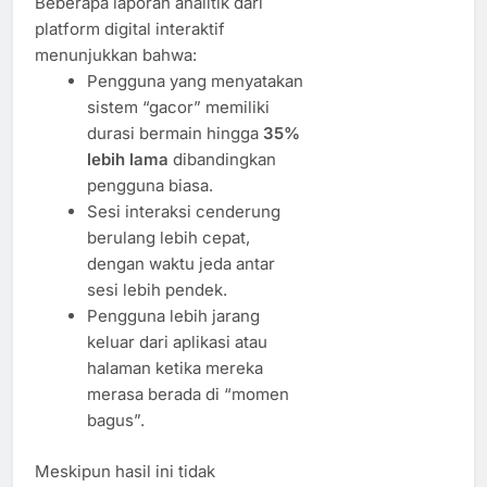
Beberapa laporan analitik dari
platform digital interaktif
menunjukkan bahwa:
Pengguna yang menyatakan
sistem “gacor” memiliki
durasi bermain hingga
35%
lebih lama
dibandingkan
pengguna biasa.
Sesi interaksi cenderung
berulang lebih cepat,
dengan waktu jeda antar
sesi lebih pendek.
Pengguna lebih jarang
keluar dari aplikasi atau
halaman ketika mereka
merasa berada di “momen
bagus”.
Meskipun hasil ini tidak