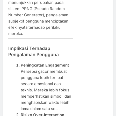
menunjukkan perubahan pada
sistem PRNG (Pseudo Random
Number Generator), pengalaman
subjektif pengguna menciptakan
efek nyata terhadap perilaku
mereka.
Implikasi Terhadap
Pengalaman Pengguna
Peningkatan Engagement
Persepsi gacor membuat
pengguna lebih terlibat
secara emosional dan
teknis. Mereka lebih fokus,
memperhatikan simbol, dan
menghabiskan waktu lebih
lama dalam satu sesi.
Risiko Over-Interaction