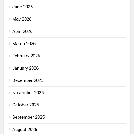
June 2026
May 2026
April 2026
March 2026
February 2026
January 2026
December 2025
November 2025
October 2025
September 2025
August 2025