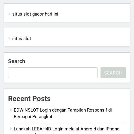
situs slot gacor hari ini
situs slot
Search
SEARCH
Recent Posts
EDWINSLOT Login dengan Tampilan Responsif di
Berbagai Perangkat
Langkah LEBAH4D Login melalui Android dan iPhone