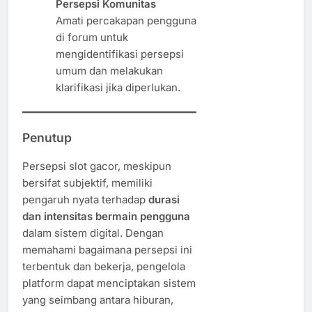
Persepsi Komunitas
Amati percakapan pengguna
di forum untuk
mengidentifikasi persepsi
umum dan melakukan
klarifikasi jika diperlukan.
Penutup
Persepsi slot gacor, meskipun
bersifat subjektif, memiliki
pengaruh nyata terhadap
durasi
dan intensitas bermain pengguna
dalam sistem digital. Dengan
memahami bagaimana persepsi ini
terbentuk dan bekerja, pengelola
platform dapat menciptakan sistem
yang seimbang antara hiburan,