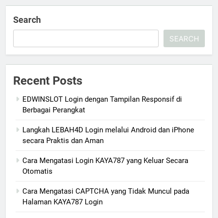
Search
SEARCH
Recent Posts
EDWINSLOT Login dengan Tampilan Responsif di
Berbagai Perangkat
Langkah LEBAH4D Login melalui Android dan iPhone
secara Praktis dan Aman
Cara Mengatasi Login KAYA787 yang Keluar Secara
Otomatis
Cara Mengatasi CAPTCHA yang Tidak Muncul pada
Halaman KAYA787 Login