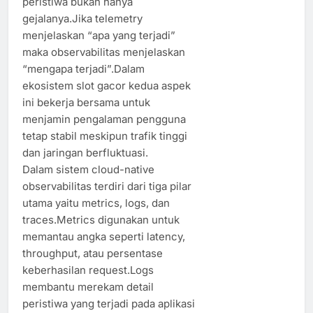
peristiwa bukan hanya
gejalanya.Jika telemetry
menjelaskan “apa yang terjadi”
maka observabilitas menjelaskan
“mengapa terjadi”.Dalam
ekosistem slot gacor kedua aspek
ini bekerja bersama untuk
menjamin pengalaman pengguna
tetap stabil meskipun trafik tinggi
dan jaringan berfluktuasi.
Dalam sistem cloud-native
observabilitas terdiri dari tiga pilar
utama yaitu metrics, logs, dan
traces.Metrics digunakan untuk
memantau angka seperti latency,
throughput, atau persentase
keberhasilan request.Logs
membantu merekam detail
peristiwa yang terjadi pada aplikasi