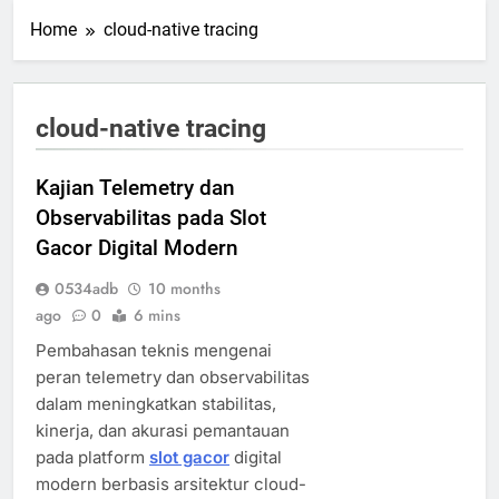
Home
cloud-native tracing
cloud-native tracing
Kajian Telemetry dan
Observabilitas pada Slot
Gacor Digital Modern
0534adb
10 months
ago
0
6 mins
Pembahasan teknis mengenai
peran telemetry dan observabilitas
dalam meningkatkan stabilitas,
kinerja, dan akurasi pemantauan
pada platform
slot gacor
digital
modern berbasis arsitektur cloud-