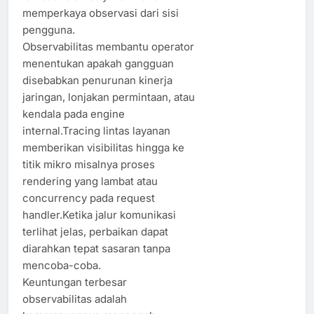
memperkaya observasi dari sisi
pengguna.
Observabilitas membantu operator
menentukan apakah gangguan
disebabkan penurunan kinerja
jaringan, lonjakan permintaan, atau
kendala pada engine
internal.Tracing lintas layanan
memberikan visibilitas hingga ke
titik mikro misalnya proses
rendering yang lambat atau
concurrency pada request
handler.Ketika jalur komunikasi
terlihat jelas, perbaikan dapat
diarahkan tepat sasaran tanpa
mencoba-coba.
Keuntungan terbesar
observabilitas adalah