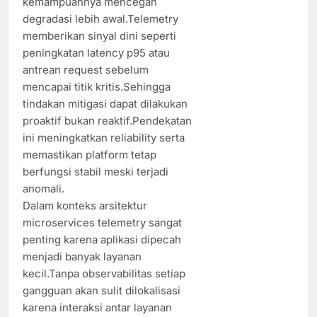
kemampuannya mencegah
degradasi lebih awal.Telemetry
memberikan sinyal dini seperti
peningkatan latency p95 atau
antrean request sebelum
mencapai titik kritis.Sehingga
tindakan mitigasi dapat dilakukan
proaktif bukan reaktif.Pendekatan
ini meningkatkan reliability serta
memastikan platform tetap
berfungsi stabil meski terjadi
anomali.
Dalam konteks arsitektur
microservices telemetry sangat
penting karena aplikasi dipecah
menjadi banyak layanan
kecil.Tanpa observabilitas setiap
gangguan akan sulit dilokalisasi
karena interaksi antar layanan