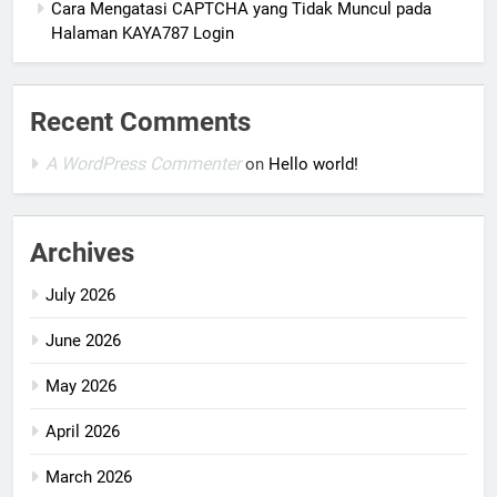
Cara Mengatasi CAPTCHA yang Tidak Muncul pada
Halaman KAYA787 Login
Recent Comments
A WordPress Commenter
on
Hello world!
Archives
July 2026
June 2026
May 2026
April 2026
March 2026