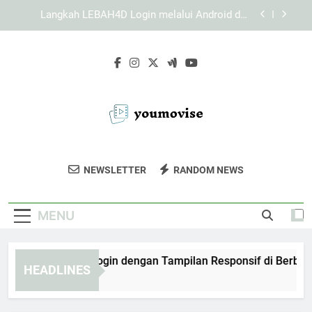
Skip
Langkah LEBAH4D Login melalui Android dan
to
iPhone secara Praktis dan Aman
content
Cara Mengatasi Login KAYA787 yang Keluar
Secara Otomatis
Cara Mengatasi CAPTCHA yang Tidak Muncul
pada Halaman KAYA787 Login
EDWINSLOT Login dengan Tampilan Responsif di
Berbagai Perangkat
Langkah LEBAH4D Login melalui Android dan
iPhone secara Praktis dan Aman
You Movise
Temukan Film Terbaru Dan Berbagai Konten
Cara Mengatasi Login KAYA787 yang Keluar
NEWSLETTER
RANDOM NEWS
Secara Otomatis
Hiburan Di You Movise. Tempatnya Untuk
Hiburan Berkualitas.
Cara Mengatasi CAPTCHA yang Tidak Muncul
pada Halaman KAYA787 Login
MENU
EDWINSLOT Login dengan Tampilan Responsif di Berbagai
HEADLINES
2 Weeks Ago