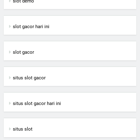
slot demo
slot gacor hari ini
slot gacor
situs slot gacor
situs slot gacor hari ini
situs slot