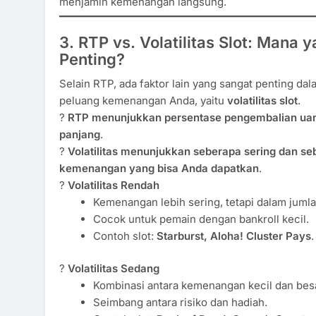
menjamin kemenangan langsung.
3. RTP vs. Volatilitas Slot: Mana 
Penting?
Selain RTP, ada faktor lain yang sangat penting d
peluang kemenangan Anda, yaitu
volatilitas slot
.
?
RTP menunjukkan persentase pengembalian ua
panjang
.
?
Volatilitas menunjukkan seberapa sering dan se
kemenangan yang bisa Anda dapatkan
.
?
Volatilitas Rendah
Kemenangan lebih sering, tetapi dalam jumla
Cocok untuk pemain dengan bankroll kecil.
Contoh slot:
Starburst, Aloha! Cluster Pays
.
?
Volatilitas Sedang
Kombinasi antara kemenangan kecil dan besa
Seimbang antara risiko dan hadiah.