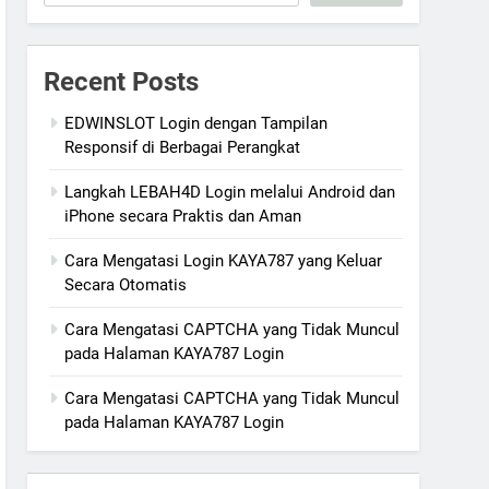
Recent Posts
EDWINSLOT Login dengan Tampilan
Responsif di Berbagai Perangkat
Langkah LEBAH4D Login melalui Android dan
iPhone secara Praktis dan Aman
Cara Mengatasi Login KAYA787 yang Keluar
Secara Otomatis
Cara Mengatasi CAPTCHA yang Tidak Muncul
pada Halaman KAYA787 Login
Cara Mengatasi CAPTCHA yang Tidak Muncul
pada Halaman KAYA787 Login