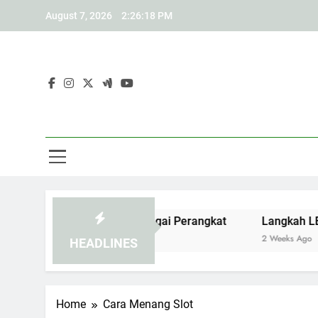
Skip
August 7, 2026
2:26:19 PM
to
content
You
Temukan F
sponsif di Berbagai Perangkat
Langkah LEBAH4D Login
2 Weeks Ago
HEADLINES
Home
Cara Menang Slot