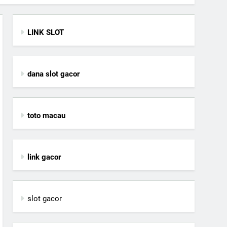
LINK SLOT
dana slot gacor
toto macau
link gacor
slot gacor