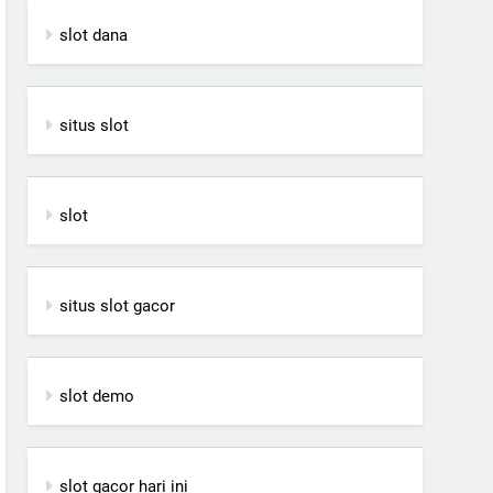
slot dana
situs slot
slot
situs slot gacor
slot demo
slot gacor hari ini