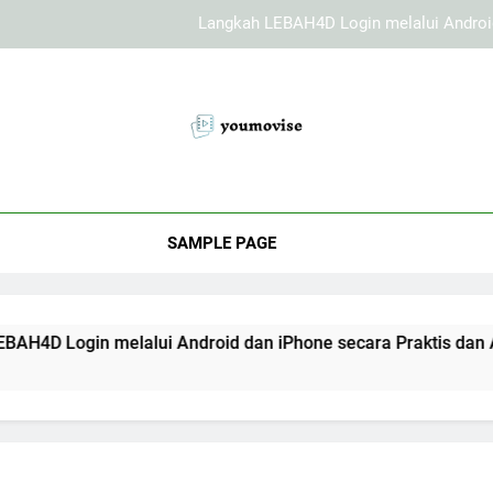
Langkah LEBAH4D Login melalui Androi
Cara Mengatasi Login
Cara Mengatasi CAPTCHA yang Tidak
EDWINSLOT Login dengan Tampi
 Movise
ilm Terbaru Dan Berbagai Konten Hiburan Di You Movise. Temp
Langkah LEBAH4D Login melalui Androi
SAMPLE PAGE
Cara Mengatasi Login
Cara Mengatasi CAPTCHA yang Tidak
 melalui Android dan iPhone secara Praktis dan Aman