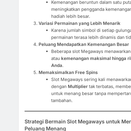
Kemenangan beruntun dalam satu puta
meningkatkan pengganda kemenanga
hadiah lebih besar.
Variasi Permainan yang Lebih Menarik
Karena jumlah simbol di setiap gulung
permainan terasa lebih dinamis dan t
Peluang Mendapatkan Kemenangan Besar
Beberapa slot Megaways menawarka
atau
kemenangan maksimal hingga rib
Anda
.
Memaksimalkan Free Spins
Slot Megaways sering kali menawarkan
dengan
Multiplier
tak terbatas, membe
untuk menang besar tanpa mempertar
tambahan.
Strategi Bermain Slot Megaways untuk Me
Peluang Menang