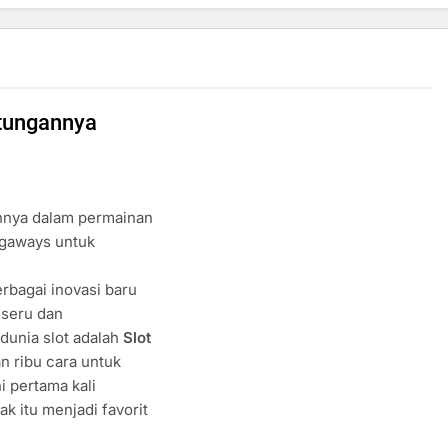
ntungannya
nnya dalam permainan
Megaways untuk
rbagai inovasi baru
 seru dan
dunia slot adalah
Slot
n ribu cara untuk
 pertama kali
ak itu menjadi favorit