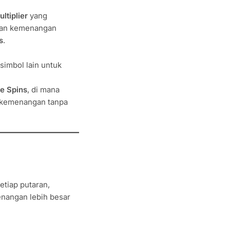
ltiplier
yang
tkan kemenangan
s
.
imbol lain untuk
e Spins
, di mana
 kemenangan tanpa
etiap putaran,
nangan lebih besar