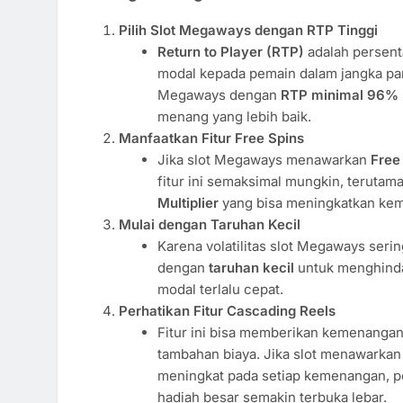
Pilih Slot Megaways dengan RTP Tinggi
Return to Player (RTP)
adalah persen
modal kepada pemain dalam jangka panj
Megaways dengan
RTP minimal 96%
menang yang lebih baik.
Manfaatkan Fitur Free Spins
Jika slot Megaways menawarkan
Free
fitur ini semaksimal mungkin, terutama
Multiplier
yang bisa meningkatkan ke
Mulai dengan Taruhan Kecil
Karena volatilitas slot Megaways sering
dengan
taruhan kecil
untuk menghindar
modal terlalu cepat.
Perhatikan Fitur Cascading Reels
Fitur ini bisa memberikan kemenangan
tambahan biaya. Jika slot menawarka
meningkat pada setiap kemenangan, 
hadiah besar semakin terbuka lebar.