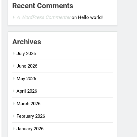
Recent Comments
A WordPress Commenter
on
Hello world!
Archives
July 2026
June 2026
May 2026
April 2026
March 2026
February 2026
January 2026