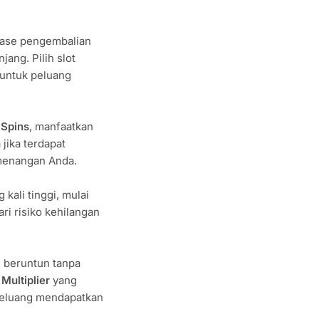
tase pengembalian
ang. Pilih slot
untuk peluang
 Spins
, manfaatkan
 jika terdapat
menangan Anda.
 kali tinggi, mulai
i risiko kehilangan
 beruntun tanpa
n
Multiplier
yang
peluang mendapatkan