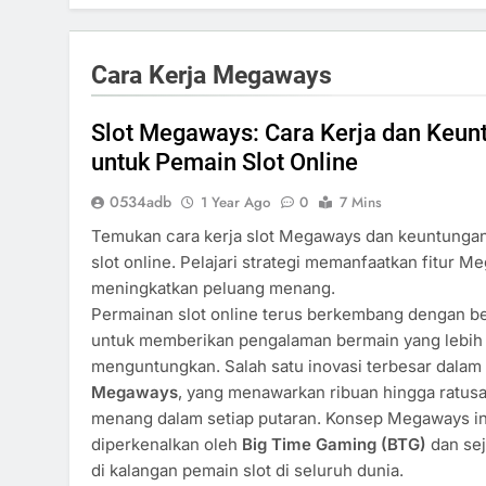
Cara Kerja Megaways
Slot Megaways: Cara Kerja dan Keu
untuk Pemain Slot Online
0534adb
1 Year Ago
0
7 Mins
Temukan cara kerja slot Megaways dan keuntunga
slot online. Pelajari strategi memanfaatkan fitur 
meningkatkan peluang menang.
Permainan slot online terus berkembang dengan be
untuk memberikan pengalaman bermain yang lebih
menguntungkan. Salah satu inovasi terbesar dalam 
Megaways
, yang menawarkan ribuan hingga ratusa
menang dalam setiap putaran. Konsep Megaways ini
diperkenalkan oleh
Big Time Gaming (BTG)
dan sej
di kalangan pemain slot di seluruh dunia.