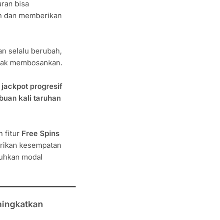
ran bisa
n dan memberikan
an selalu berubah,
idak membosankan.
n
jackpot progresif
uan kali taruhan
 fitur
Free Spins
rikan kesempatan
uhkan modal
ningkatkan