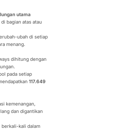
ulungan utama
di bagian atas atau
erubah-ubah di setiap
ara menang.
ways dihitung dengan
lungan.
bol pada setiap
 mendapatkan
117.649
asi kemenangan,
ang dan digantikan
berkali-kali dalam