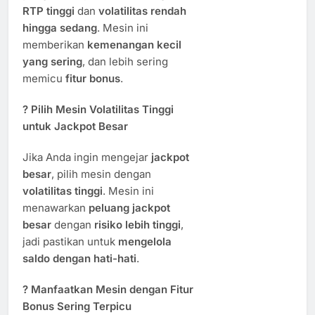
RTP tinggi
dan
volatilitas rendah
hingga sedang
. Mesin ini
memberikan
kemenangan kecil
yang sering
, dan lebih sering
memicu
fitur bonus
.
?
Pilih Mesin Volatilitas Tinggi
untuk Jackpot Besar
Jika Anda ingin mengejar
jackpot
besar
, pilih mesin dengan
volatilitas tinggi
. Mesin ini
menawarkan
peluang jackpot
besar
dengan
risiko lebih tinggi
,
jadi pastikan untuk
mengelola
saldo dengan hati-hati
.
?
Manfaatkan Mesin dengan Fitur
Bonus Sering Terpicu