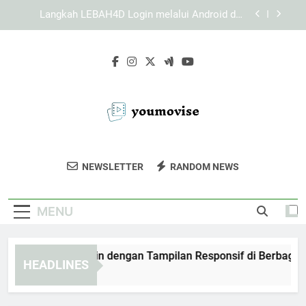
iPhone secara Praktis dan Aman
Skip
Cara Mengatasi Login KAYA787 yang Keluar
to
Secara Otomatis
content
Cara Mengatasi CAPTCHA yang Tidak Muncul
pada Halaman KAYA787 Login
EDWINSLOT Login dengan Tampilan Responsif di
Berbagai Perangkat
Langkah LEBAH4D Login melalui Android dan
iPhone secara Praktis dan Aman
Cara Mengatasi Login KAYA787 yang Keluar
You Movise
Secara Otomatis
Temukan Film Terbaru Dan Berbagai Konten
NEWSLETTER
RANDOM NEWS
Cara Mengatasi CAPTCHA yang Tidak Muncul
Hiburan Di You Movise. Tempatnya Untuk
pada Halaman KAYA787 Login
Hiburan Berkualitas.
MENU
EDWINSLOT Login dengan Tampilan Responsif di Berbagai Pe
HEADLINES
2 Weeks Ago