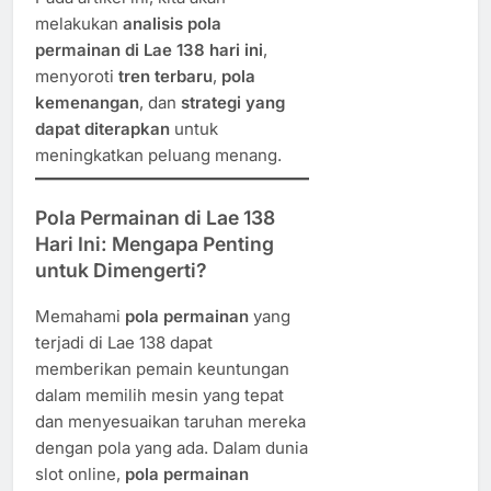
melakukan
analisis pola
permainan di Lae 138 hari ini
,
menyoroti
tren terbaru
,
pola
kemenangan
, dan
strategi yang
dapat diterapkan
untuk
meningkatkan peluang menang.
Pola Permainan di Lae 138
Hari Ini: Mengapa Penting
untuk Dimengerti?
Memahami
pola permainan
yang
terjadi di Lae 138 dapat
memberikan pemain keuntungan
dalam memilih mesin yang tepat
dan menyesuaikan taruhan mereka
dengan pola yang ada. Dalam dunia
slot online,
pola permainan