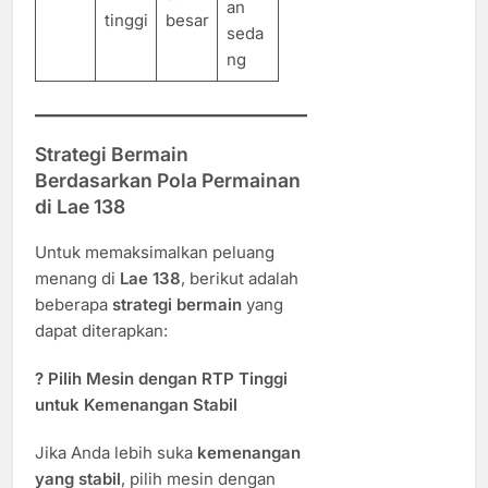
an
tinggi
besar
seda
ng
Strategi Bermain
Berdasarkan Pola Permainan
di Lae 138
Untuk memaksimalkan peluang
menang di
Lae 138
, berikut adalah
beberapa
strategi bermain
yang
dapat diterapkan:
?
Pilih Mesin dengan RTP Tinggi
untuk Kemenangan Stabil
Jika Anda lebih suka
kemenangan
yang stabil
, pilih mesin dengan