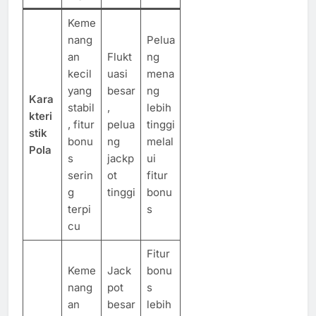
Keme
nang
Pelua
an
Flukt
ng
kecil
uasi
mena
yang
besar
ng
Kara
stabil
,
lebih
kteri
, fitur
pelua
tinggi
stik
bonu
ng
melal
Pola
s
jackp
ui
serin
ot
fitur
g
tinggi
bonu
terpi
s
cu
Fitur
Keme
Jack
bonu
nang
pot
s
an
besar
lebih