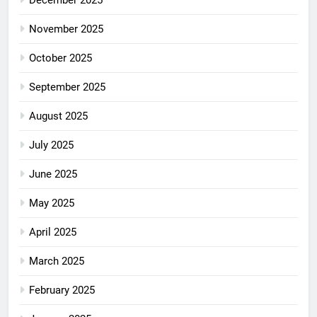
December 2025
November 2025
October 2025
September 2025
August 2025
July 2025
June 2025
May 2025
April 2025
March 2025
February 2025