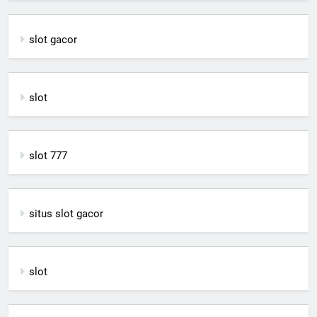
slot gacor
slot
slot 777
situs slot gacor
slot