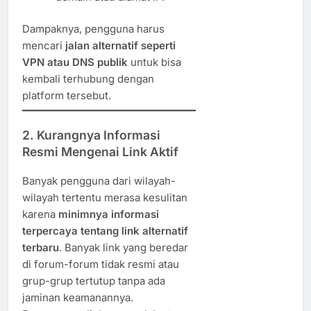
Dampaknya, pengguna harus
mencari
jalan alternatif seperti
VPN atau DNS publik
untuk bisa
kembali terhubung dengan
platform tersebut.
2. Kurangnya Informasi
Resmi Mengenai Link Aktif
Banyak pengguna dari wilayah-
wilayah tertentu merasa kesulitan
karena
minimnya informasi
terpercaya tentang link alternatif
terbaru
. Banyak link yang beredar
di forum-forum tidak resmi atau
grup-grup tertutup tanpa ada
jaminan keamanannya.