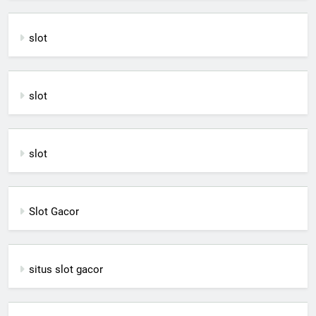
slot
slot
slot
Slot Gacor
situs slot gacor