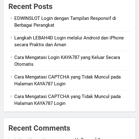
Recent Posts
EDWINSLOT Login dengan Tampilan Responsif di
Berbagai Perangkat
Langkah LEBAH4D Login melalui Android dan iPhone
secara Praktis dan Aman
Cara Mengatasi Login KAYA787 yang Keluar Secara
Otomatis
Cara Mengatasi CAPTCHA yang Tidak Muncul pada
Halaman KAYA787 Login
Cara Mengatasi CAPTCHA yang Tidak Muncul pada
Halaman KAYA787 Login
Recent Comments