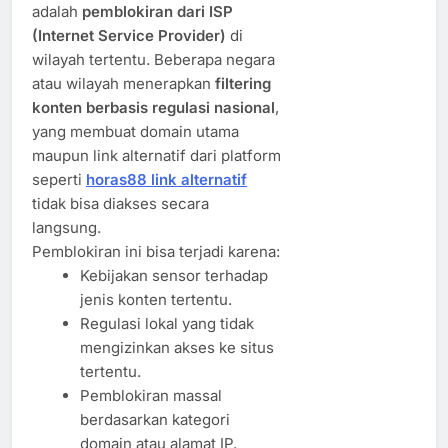
adalah
pemblokiran dari ISP
(Internet Service Provider)
di
wilayah tertentu. Beberapa negara
atau wilayah menerapkan
filtering
konten berbasis regulasi nasional
,
yang membuat domain utama
maupun link alternatif dari platform
seperti
horas88 link alternatif
tidak bisa diakses secara
langsung.
Pemblokiran ini bisa terjadi karena:
Kebijakan sensor terhadap
jenis konten tertentu.
Regulasi lokal yang tidak
mengizinkan akses ke situs
tertentu.
Pemblokiran massal
berdasarkan kategori
domain atau alamat IP.