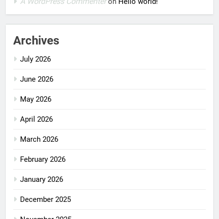
A WordPress Commenter
on
Hello world!
Archives
July 2026
June 2026
May 2026
April 2026
March 2026
February 2026
January 2026
December 2025