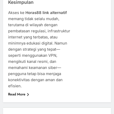
Kesimpulan
Akses ke
Horas88 link alternatif
memang tidak selalu mudah,
terutama di wilayah dengan
pembatasan regulasi, infrastruktur
internet yang terbatas, atau
minimnya edukasi digital. Namun
dengan strategi yang tepat—
seperti menggunakan VPN,
mengikuti kanal resmi, dan
memahami keamanan siber—
pengguna tetap bisa menjaga
konektivitas dengan aman dan
efisien.
Read More