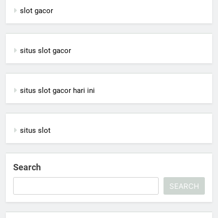
slot gacor
situs slot gacor
situs slot gacor hari ini
situs slot
Search
SEARCH