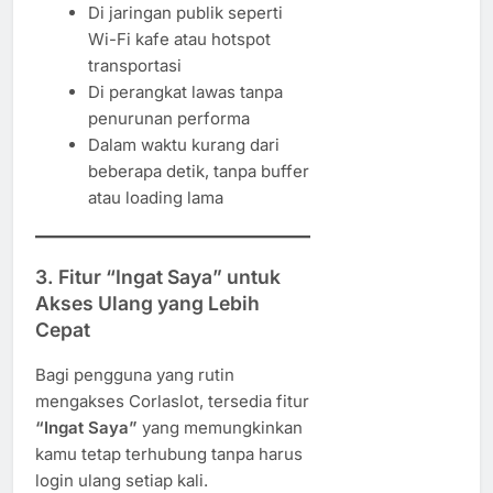
Di jaringan publik seperti
Wi-Fi kafe atau hotspot
transportasi
Di perangkat lawas tanpa
penurunan performa
Dalam waktu kurang dari
beberapa detik, tanpa buffer
atau loading lama
3.
Fitur “Ingat Saya” untuk
Akses Ulang yang Lebih
Cepat
Bagi pengguna yang rutin
mengakses Corlaslot, tersedia fitur
“Ingat Saya”
yang memungkinkan
kamu tetap terhubung tanpa harus
login ulang setiap kali.