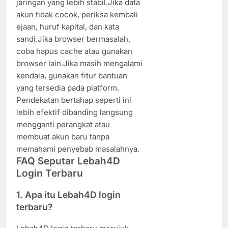
jaringan yang lebih stabil.Jika data
akun tidak cocok, periksa kembali
ejaan, huruf kapital, dan kata
sandi.Jika browser bermasalah,
coba hapus cache atau gunakan
browser lain.Jika masih mengalami
kendala, gunakan fitur bantuan
yang tersedia pada platform.
Pendekatan bertahap seperti ini
lebih efektif dibanding langsung
mengganti perangkat atau
membuat akun baru tanpa
memahami penyebab masalahnya.
FAQ Seputar Lebah4D
Login Terbaru
1. Apa itu Lebah4D login
terbaru?