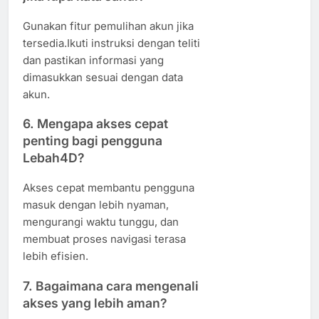
Gunakan fitur pemulihan akun jika
tersedia.Ikuti instruksi dengan teliti
dan pastikan informasi yang
dimasukkan sesuai dengan data
akun.
6. Mengapa akses cepat
penting bagi pengguna
Lebah4D?
Akses cepat membantu pengguna
masuk dengan lebih nyaman,
mengurangi waktu tunggu, dan
membuat proses navigasi terasa
lebih efisien.
7. Bagaimana cara mengenali
akses yang lebih aman?