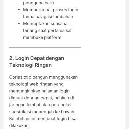
pengguna baru
Mempercepat proses login
tanpa navigasi tambahan
Menciptakan suasana
tenang saat pertama kali
membuka platform
2.
Login Cepat dengan
Teknologi Ringan
Corlaslot dibangun menggunakan
teknologi
web ringan
yang
memungkinkan halaman login
dimuat dengan cepat, bahkan di
jaringan lambat atau perangkat
spesifikasi menengah ke bawah.
Kelebihan ini membuat login bisa
dilakukan: