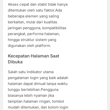
Akses cepat dan stabil tidak hanya
ditentukan oleh satu faktor.Ada
beberapa elemen yang saling
berkaitan, mulai dari kualitas
jaringan pengguna, kompatibilitas
perangkat, performa halaman,
hingga struktur sistem yang
digunakan oleh platform.
Kecepatan Halaman Saat
Dibuka
Salah satu indikator utama
pengalaman login yang baik adalah
halaman dapat dimuat tanpa waktu
tunggu berlebihan.Pengguna
biasanya lebih nyaman jika
tampilan halaman ringan, tombol
mudah ditemukan, dan kolom login