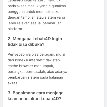
Lebah4D login terbaru merujuk
pada akses masuk yang digunakan
pengguna untuk membuka akun
dengan tampilan atau sistem yang
lebih relevan sesuai pembaruan
platform.
2. Mengapa Lebah4D login
tidak bisa dibuka?
Penyebabnya bisa beragam, mulai
dari koneksi internet tidak stabil,
cache browser menumpuk,
perangkat bermasalah, atau adanya
pembaruan sistem pada halaman
akses.
3. Bagaimana cara menjaga
keamanan akun Lebah4D?