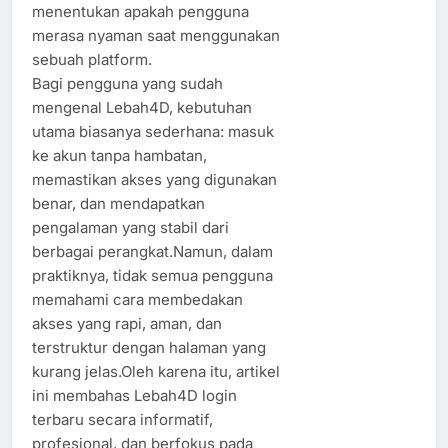
menentukan apakah pengguna
merasa nyaman saat menggunakan
sebuah platform.
Bagi pengguna yang sudah
mengenal Lebah4D, kebutuhan
utama biasanya sederhana: masuk
ke akun tanpa hambatan,
memastikan akses yang digunakan
benar, dan mendapatkan
pengalaman yang stabil dari
berbagai perangkat.Namun, dalam
praktiknya, tidak semua pengguna
memahami cara membedakan
akses yang rapi, aman, dan
terstruktur dengan halaman yang
kurang jelas.Oleh karena itu, artikel
ini membahas Lebah4D login
terbaru secara informatif,
profesional, dan berfokus pada