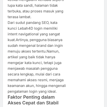
lupa kata sandi, halaman tidak
terbuka, atau proses masuk yang
terasa lambat.
Dari sudut pandang SEO, kata
kunci Lebah4D login memiliki
intent navigational yang sangat
kuat.Artinya, pengguna biasanya
sudah mengenal brand dan ingin
menuju akses tertentu.Namun,
artikel yang baik tidak hanya
mengejar kata kunci, tetapi juga
menjawab masalah pengguna
secara lengkap, mulai dari cara
memahami akses resmi, menjaga
keamanan akun, hingga mengenali
pengalaman login yang ideal.
Faktor Penting dalam
Akses Cepat dan Stabil