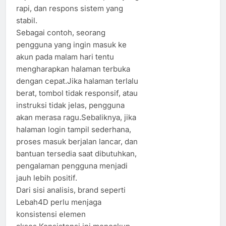
rapi, dan respons sistem yang
stabil.
Sebagai contoh, seorang
pengguna yang ingin masuk ke
akun pada malam hari tentu
mengharapkan halaman terbuka
dengan cepat.Jika halaman terlalu
berat, tombol tidak responsif, atau
instruksi tidak jelas, pengguna
akan merasa ragu.Sebaliknya, jika
halaman login tampil sederhana,
proses masuk berjalan lancar, dan
bantuan tersedia saat dibutuhkan,
pengalaman pengguna menjadi
jauh lebih positif.
Dari sisi analisis, brand seperti
Lebah4D perlu menjaga
konsistensi elemen