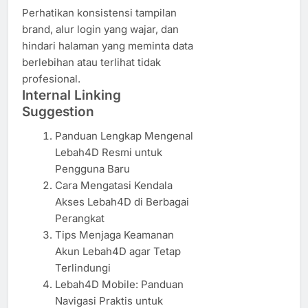
Perhatikan konsistensi tampilan
brand, alur login yang wajar, dan
hindari halaman yang meminta data
berlebihan atau terlihat tidak
profesional.
Internal Linking
Suggestion
Panduan Lengkap Mengenal
Lebah4D Resmi untuk
Pengguna Baru
Cara Mengatasi Kendala
Akses Lebah4D di Berbagai
Perangkat
Tips Menjaga Keamanan
Akun Lebah4D agar Tetap
Terlindungi
Lebah4D Mobile: Panduan
Navigasi Praktis untuk