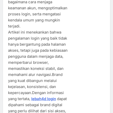
bagaimana cara menjaga
keamanan akun, mengoptimalkan
proses login, serta mengatasi
kendala umum yang mungkin
terjadi.
Artikel ini menekankan bahwa
pengalaman login yang baik tidak
hanya bergantung pada halaman
akses, tetapi juga pada kebiasaan
pengguna dalam menjaga data,
memperbarui browser,
memastikan koneksi stabil, dan
memahami alur navigasi.Brand
yang kuat dibangun melalui
kejelasan, konsistensi, dan
kepercayaan.Dengan informasi
yang tertata,
lebah4d login
dapat
dipahami sebagai brand digital
yang perlu dilihat dari sisi akses,