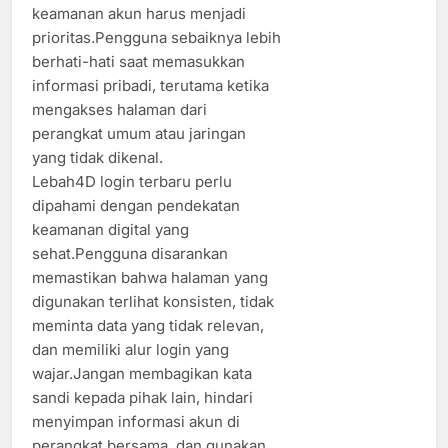
keamanan akun harus menjadi
prioritas.Pengguna sebaiknya lebih
berhati-hati saat memasukkan
informasi pribadi, terutama ketika
mengakses halaman dari
perangkat umum atau jaringan
yang tidak dikenal.
Lebah4D login terbaru perlu
dipahami dengan pendekatan
keamanan digital yang
sehat.Pengguna disarankan
memastikan bahwa halaman yang
digunakan terlihat konsisten, tidak
meminta data yang tidak relevan,
dan memiliki alur login yang
wajar.Jangan membagikan kata
sandi kepada pihak lain, hindari
menyimpan informasi akun di
perangkat bersama, dan gunakan