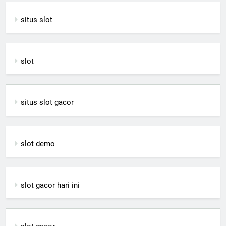
situs slot
slot
situs slot gacor
slot demo
slot gacor hari ini