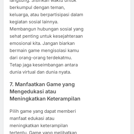
langsung. Sisihkan waktu untuk
berkumpul dengan teman,
keluarga, atau berpartisipasi dalam
kegiatan sosial lainnya.
Membangun hubungan sosial yang
sehat penting untuk kesejahteraan
emosional kita. Jangan biarkan
bermain game mengisolasi kamu
dari orang-orang terdekatmu.
Tetap jaga keseimbangan antara
dunia virtual dan dunia nyata.
7. Manfaatkan Game yang
Mengedukasi atau
Meningkatkan Keterampilan
Pilih game yang dapat memberi
manfaat edukasi atau
meningkatkan keterampilan
tertentu. Game yang melibatkan