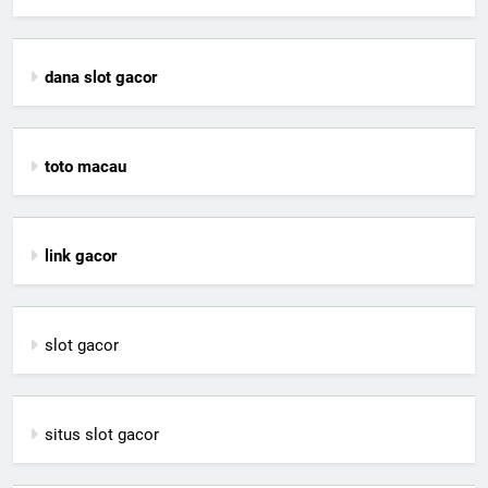
dana slot gacor
toto macau
link gacor
slot gacor
situs slot gacor