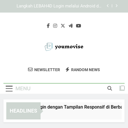
Skip
Langkah LEBAH4D Login melalui Android dan
to
iPhone secara Praktis dan Aman
content
Cara Mengatasi Login KAYA787 yang Keluar
Secara Otomatis
Cara Mengatasi CAPTCHA yang Tidak Muncul
pada Halaman KAYA787 Login
EDWINSLOT Login dengan Tampilan Responsif di
Berbagai Perangkat
Langkah LEBAH4D Login melalui Android dan
iPhone secara Praktis dan Aman
You Movise
Temukan Film Terbaru Dan Berbagai Konten
Cara Mengatasi Login KAYA787 yang Keluar
NEWSLETTER
RANDOM NEWS
Secara Otomatis
Hiburan Di You Movise. Tempatnya Untuk
Hiburan Berkualitas.
Cara Mengatasi CAPTCHA yang Tidak Muncul
pada Halaman KAYA787 Login
MENU
EDWINSLOT Login dengan Tampilan Responsif di Berbagai 
HEADLINES
2 Weeks Ago