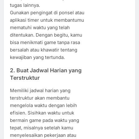
tugas lainnya.
Gunakan pengingat di ponsel atau
aplikasi timer untuk membantumu
mematuhi waktu yang telah
ditentukan. Dengan begitu, kamu
bisa menikmati game tanpa rasa
bersalah atau khawatir tentang
kewajiban yang tertunda.
2. Buat Jadwal Harian yang
Terstruktur
Memiliki jadwal harian yang
terstruktur akan membantu
mengelola waktu dengan lebih
efisien. Sisihkan waktu untuk
bermain game pada waktu yang
tepat, misalnya setelah kamu
menyelesaikan pekerjaan atau