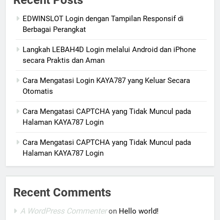
Recent Posts
EDWINSLOT Login dengan Tampilan Responsif di
Berbagai Perangkat
Langkah LEBAH4D Login melalui Android dan iPhone
secara Praktis dan Aman
Cara Mengatasi Login KAYA787 yang Keluar Secara
Otomatis
Cara Mengatasi CAPTCHA yang Tidak Muncul pada
Halaman KAYA787 Login
Cara Mengatasi CAPTCHA yang Tidak Muncul pada
Halaman KAYA787 Login
Recent Comments
A WordPress Commenter
on
Hello world!