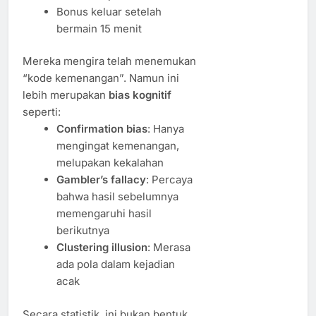
Bonus keluar setelah
bermain 15 menit
Mereka mengira telah menemukan
“kode kemenangan”. Namun ini
lebih merupakan
bias kognitif
seperti:
Confirmation bias
: Hanya
mengingat kemenangan,
melupakan kekalahan
Gambler’s fallacy
: Percaya
bahwa hasil sebelumnya
memengaruhi hasil
berikutnya
Clustering illusion
: Merasa
ada pola dalam kejadian
acak
Secara statistik, ini bukan bentuk