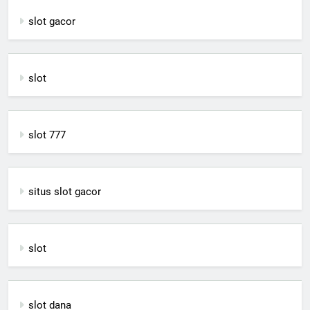
slot gacor
slot
slot 777
situs slot gacor
slot
slot dana