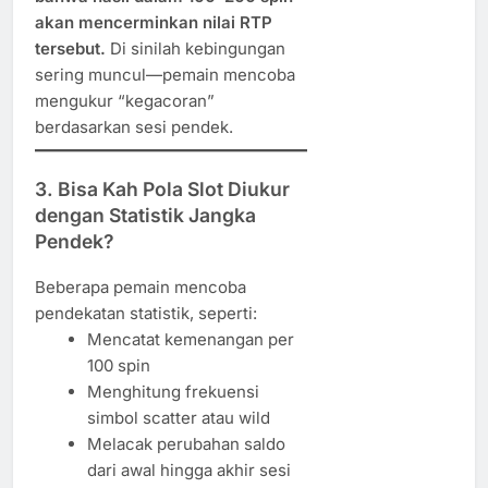
akan mencerminkan nilai RTP
tersebut.
Di sinilah kebingungan
sering muncul—pemain mencoba
mengukur “kegacoran”
berdasarkan sesi pendek.
3. Bisa Kah Pola Slot Diukur
dengan Statistik Jangka
Pendek?
Beberapa pemain mencoba
pendekatan statistik, seperti:
Mencatat kemenangan per
100 spin
Menghitung frekuensi
simbol scatter atau wild
Melacak perubahan saldo
dari awal hingga akhir sesi