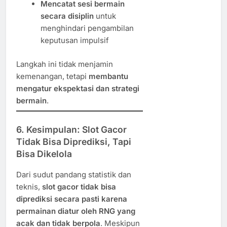
Mencatat sesi bermain
secara disiplin
untuk
menghindari pengambilan
keputusan impulsif
Langkah ini tidak menjamin
kemenangan, tetapi
membantu
mengatur ekspektasi dan strategi
bermain
.
6. Kesimpulan: Slot Gacor
Tidak Bisa Diprediksi, Tapi
Bisa Dikelola
Dari sudut pandang statistik dan
teknis,
slot gacor tidak bisa
diprediksi secara pasti karena
permainan diatur oleh RNG yang
acak dan tidak berpola
. Meskipun