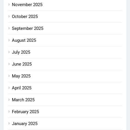
November 2025
October 2025
September 2025
August 2025
July 2025
June 2025
May 2025
April 2025
March 2025
February 2025
January 2025