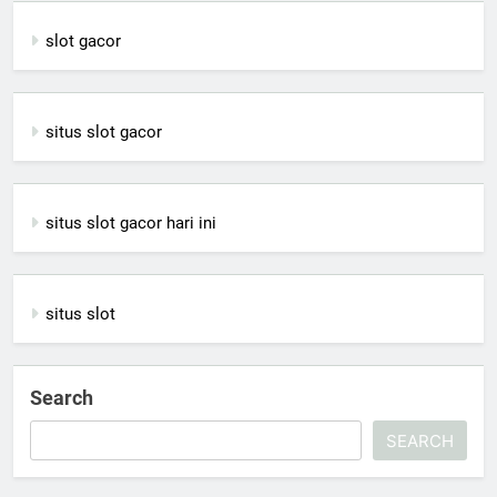
slot gacor
situs slot gacor
situs slot gacor hari ini
situs slot
Search
SEARCH