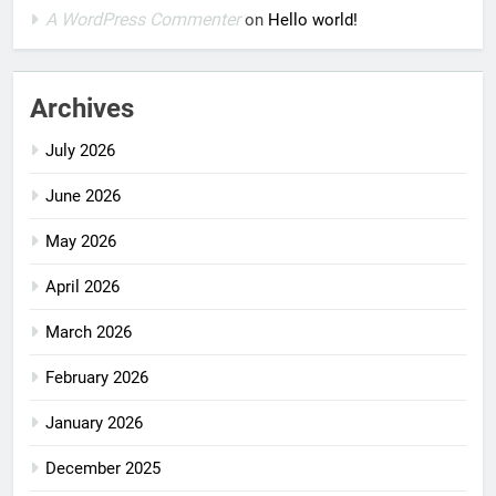
A WordPress Commenter
on
Hello world!
Archives
July 2026
June 2026
May 2026
April 2026
March 2026
February 2026
January 2026
December 2025