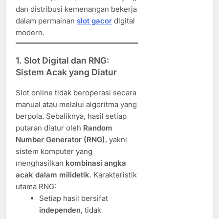
dan distribusi kemenangan bekerja
dalam permainan
slot gacor
digital
modern.
1. Slot Digital dan RNG:
Sistem Acak yang Diatur
Slot online tidak beroperasi secara
manual atau melalui algoritma yang
berpola. Sebaliknya, hasil setiap
putaran diatur oleh
Random
Number Generator (RNG)
, yakni
sistem komputer yang
menghasilkan
kombinasi angka
acak dalam milidetik
. Karakteristik
utama RNG:
Setiap hasil bersifat
independen
, tidak