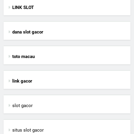
LINK SLOT
dana slot gacor
toto macau
link gacor
slot gacor
situs slot gacor