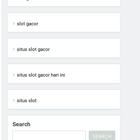
slot gacor
situs slot gacor
situs slot gacor hari ini
situs slot
Search
SEARCH