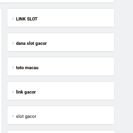
LINK SLOT
dana slot gacor
toto macau
link gacor
slot gacor