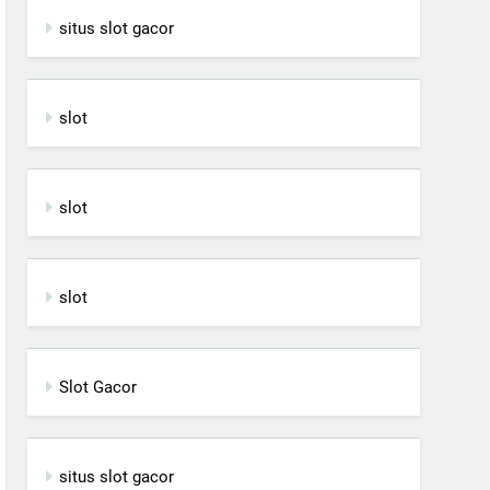
situs slot gacor
slot
slot
slot
Slot Gacor
situs slot gacor