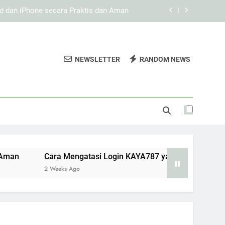
d dan iPhone secara Praktis dan Aman
 KAYA787 yang Keluar Secara Otomatis
 Muncul pada Halaman KAYA787 Login
NEWSLETTER
RANDOM NEWS
lan Responsif di Berbagai Perangkat
atnya Untuk Hiburan Berkualitas.
d dan iPhone secara Praktis dan Aman
 KAYA787 yang Keluar Secara Otomatis
 Muncul pada Halaman KAYA787 Login
Cara Mengatasi Login KAYA787 yang Keluar Secara Otomatis
2 Weeks Ago