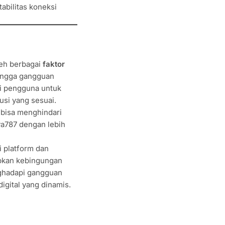
abilitas koneksi
leh berbagai
faktor
hingga gangguan
gi pengguna untuk
si yang sesuai.
 bisa menghindari
ya787 dengan lebih
i platform dan
bkan kebingungan
nghadapi gangguan
igital yang dinamis.