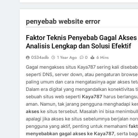
penyebab website error
Faktor Teknis Penyebab Gagal Akses
Analisis Lengkap dan Solusi Efektif
0534adb
1 Year Ago
0
6 Mins
Gagal mengakses situs Kaya787 sering kali disebabk
seperti DNS, server down, atau pengaturan brows
paling umum dan cara mengatasinya agar akses tet
Dalam era digital yang mengandalkan konektivitas t
sebuah situs web seperti
Kaya787
harus berlangsun
aman. Namun, tak jarang pengguna menghadapi ke
akses
ke situs tersebut. Masalah ini bisa menimbu
apalagi jika akses ke situs sebelumnya berjalan no
pengguna yang aktif, penting untuk memahami
fakt
menyebabkan gagal akses ke Kaya787
, serta ba