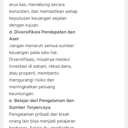
arus kas, menabung secara
konsisten, dan memastikan setiap
keputusan keuangan sejalan
dengan tujuan.
d. Diversifikasi Pendapatan dan
Aset
Jangan menaruh semua sumber
keuangan pada satu hal.
Diversifikasi, misalnya melalui
investasi di saham, reksa dana,
atau properti, membantu
mengurangi risiko dan
meningkatkan peluang
keuntungan.
e. Belajar dari Pengalaman dan
Sumber Terpercaya
Pengalaman pribadi dan kisah
orang lain bisa menjadi pelajaran
berharga. Selain itu, manfaatkan