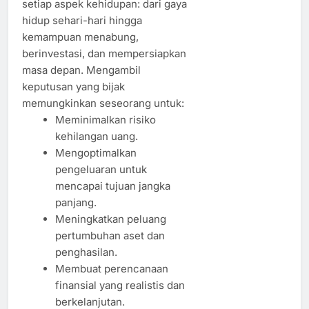
setiap aspek kehidupan: dari gaya
hidup sehari-hari hingga
kemampuan menabung,
berinvestasi, dan mempersiapkan
masa depan. Mengambil
keputusan yang bijak
memungkinkan seseorang untuk:
Meminimalkan risiko
kehilangan uang.
Mengoptimalkan
pengeluaran untuk
mencapai tujuan jangka
panjang.
Meningkatkan peluang
pertumbuhan aset dan
penghasilan.
Membuat perencanaan
finansial yang realistis dan
berkelanjutan.