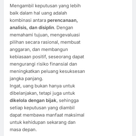
Mengambil keputusan yang lebih
baik dalam hal uang adalah
kombinasi antara
perencanaan,
analisis, dan disiplin
. Dengan
memahami tujuan, mengevaluasi
pilihan secara rasional, membuat
anggaran, dan membangun
kebiasaan positif, seseorang dapat
mengurangi risiko finansial dan
meningkatkan peluang kesuksesan
jangka panjang.
Ingat, uang bukan hanya untuk
dibelanjakan, tetapi juga untuk
dikelola dengan bijak
, sehingga
setiap keputusan yang diambil
dapat membawa manfaat maksimal
untuk kehidupan sekarang dan
masa depan.