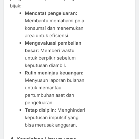
bijak:
Mencatat pengeluaran:
Membantu memahami pola
konsumsi dan menemukan
area untuk efisiensi.
Mengevaluasi pembelian
besar:
Memberi waktu
untuk berpikir sebelum
keputusan diambil.
Rutin meninjau keuangan:
Menyusun laporan bulanan
untuk memantau
pertumbuhan aset dan
pengeluaran.
Tetap disiplin:
Menghindari
keputusan impulsif yang
bisa merusak anggaran.