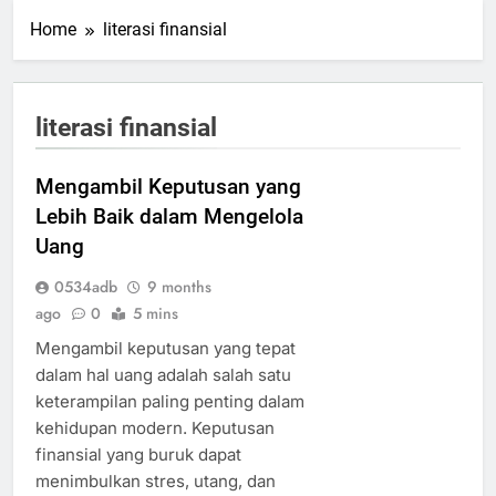
Home
literasi finansial
literasi finansial
Mengambil Keputusan yang
Lebih Baik dalam Mengelola
Uang
0534adb
9 months
ago
0
5 mins
Mengambil keputusan yang tepat
dalam hal uang adalah salah satu
keterampilan paling penting dalam
kehidupan modern. Keputusan
finansial yang buruk dapat
menimbulkan stres, utang, dan