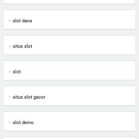
slot dana
situs slot
slot
situs slot gacor
slot demo