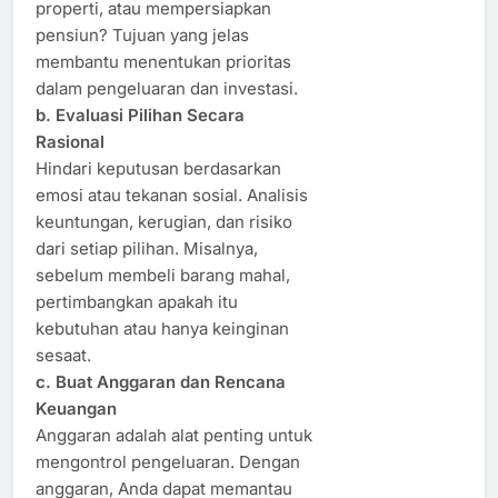
properti, atau mempersiapkan
pensiun? Tujuan yang jelas
membantu menentukan prioritas
dalam pengeluaran dan investasi.
b. Evaluasi Pilihan Secara
Rasional
Hindari keputusan berdasarkan
emosi atau tekanan sosial. Analisis
keuntungan, kerugian, dan risiko
dari setiap pilihan. Misalnya,
sebelum membeli barang mahal,
pertimbangkan apakah itu
kebutuhan atau hanya keinginan
sesaat.
c. Buat Anggaran dan Rencana
Keuangan
Anggaran adalah alat penting untuk
mengontrol pengeluaran. Dengan
anggaran, Anda dapat memantau