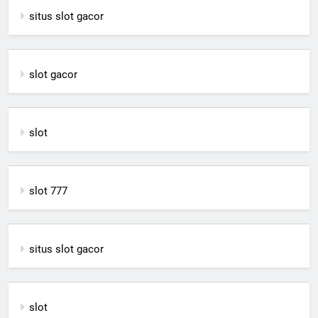
situs slot gacor
slot gacor
slot
slot 777
situs slot gacor
slot