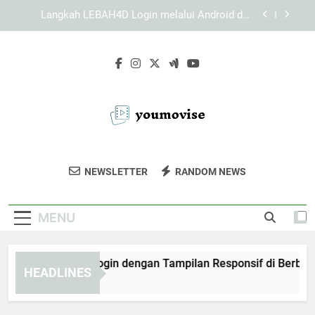
Skip
Langkah LEBAH4D Login melalui Android dan
to
iPhone secara Praktis dan Aman
content
Cara Mengatasi Login KAYA787 yang Keluar
Secara Otomatis
Cara Mengatasi CAPTCHA yang Tidak Muncul
pada Halaman KAYA787 Login
EDWINSLOT Login dengan Tampilan Responsif di
Berbagai Perangkat
Langkah LEBAH4D Login melalui Android dan
iPhone secara Praktis dan Aman
You Movise
Temukan Film Terbaru Dan Berbagai Konten
Cara Mengatasi Login KAYA787 yang Keluar
NEWSLETTER
RANDOM NEWS
Secara Otomatis
Hiburan Di You Movise. Tempatnya Untuk
Hiburan Berkualitas.
Cara Mengatasi CAPTCHA yang Tidak Muncul
pada Halaman KAYA787 Login
MENU
EDWINSLOT Login dengan Tampilan Responsif di Berbagai 
HEADLINES
2 Weeks Ago