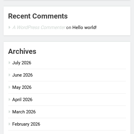
Recent Comments
A WordPress Commenter
on
Hello world!
Archives
July 2026
June 2026
May 2026
April 2026
March 2026
February 2026