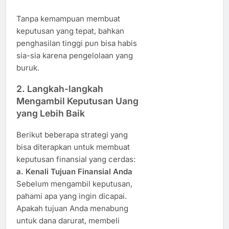
Tanpa kemampuan membuat
keputusan yang tepat, bahkan
penghasilan tinggi pun bisa habis
sia-sia karena pengelolaan yang
buruk.
2. Langkah-langkah
Mengambil Keputusan Uang
yang Lebih Baik
Berikut beberapa strategi yang
bisa diterapkan untuk membuat
keputusan finansial yang cerdas:
a. Kenali Tujuan Finansial Anda
Sebelum mengambil keputusan,
pahami apa yang ingin dicapai.
Apakah tujuan Anda menabung
untuk dana darurat, membeli