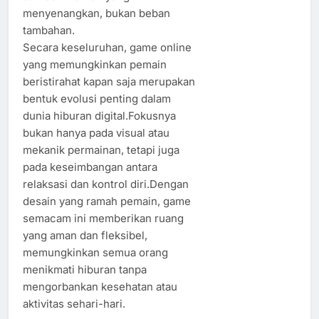
menyenangkan, bukan beban
tambahan.
Secara keseluruhan, game online
yang memungkinkan pemain
beristirahat kapan saja merupakan
bentuk evolusi penting dalam
dunia hiburan digital.Fokusnya
bukan hanya pada visual atau
mekanik permainan, tetapi juga
pada keseimbangan antara
relaksasi dan kontrol diri.Dengan
desain yang ramah pemain, game
semacam ini memberikan ruang
yang aman dan fleksibel,
memungkinkan semua orang
menikmati hiburan tanpa
mengorbankan kesehatan atau
aktivitas sehari-hari.