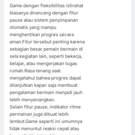
Game dengan fleksibilitas istirahat
biasanya dirancang dengan fitur
pause atau sistem penyimpanan
otomatis yang mampu
menghentikan progres secara
aman.Fitur tersebut penting karena
sebagian besar pemain bermain di
sela kegiatan lain, seperti bekerja,
belajar, atau mengerjakan tugas
rumah.Rasa tenang saat
mengetahui bahwa progres dapat
dilanjutkan kapan saja membuat
pengalaman bermain menjadi jauh
lebih menyenangkan.
Selain fitur pause, indikator ritme
permainan juga dibuat lebih
lembut.Game seperti ini umumnya
tidak menuntut reaksi cepat atau