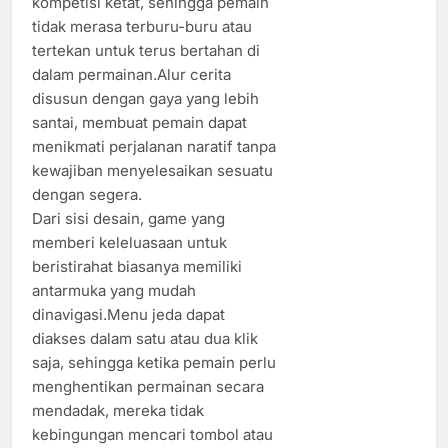
kompetisi ketat, sehingga pemain
tidak merasa terburu-buru atau
tertekan untuk terus bertahan di
dalam permainan.Alur cerita
disusun dengan gaya yang lebih
santai, membuat pemain dapat
menikmati perjalanan naratif tanpa
kewajiban menyelesaikan sesuatu
dengan segera.
Dari sisi desain, game yang
memberi keleluasaan untuk
beristirahat biasanya memiliki
antarmuka yang mudah
dinavigasi.Menu jeda dapat
diakses dalam satu atau dua klik
saja, sehingga ketika pemain perlu
menghentikan permainan secara
mendadak, mereka tidak
kebingungan mencari tombol atau