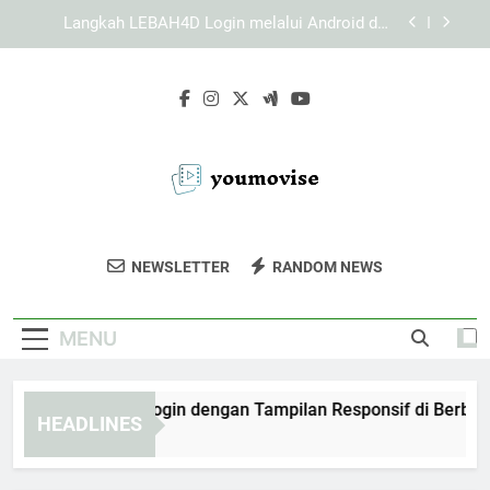
Skip
Langkah LEBAH4D Login melalui Android dan
to
iPhone secara Praktis dan Aman
content
Cara Mengatasi Login KAYA787 yang Keluar
Secara Otomatis
Cara Mengatasi CAPTCHA yang Tidak Muncul
pada Halaman KAYA787 Login
EDWINSLOT Login dengan Tampilan Responsif di
Berbagai Perangkat
Langkah LEBAH4D Login melalui Android dan
iPhone secara Praktis dan Aman
You Movise
Temukan Film Terbaru Dan Berbagai Konten
Cara Mengatasi Login KAYA787 yang Keluar
NEWSLETTER
RANDOM NEWS
Secara Otomatis
Hiburan Di You Movise. Tempatnya Untuk
Hiburan Berkualitas.
Cara Mengatasi CAPTCHA yang Tidak Muncul
pada Halaman KAYA787 Login
MENU
EDWINSLOT Login dengan Tampilan Responsif di Berbagai
HEADLINES
2 Weeks Ago