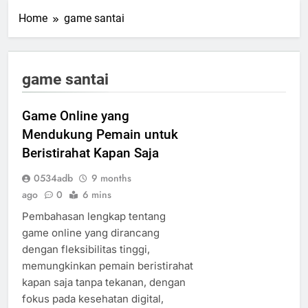
Home
game santai
game santai
Game Online yang
Mendukung Pemain untuk
Beristirahat Kapan Saja
0534adb
9 months
ago
0
6 mins
Pembahasan lengkap tentang
game online yang dirancang
dengan fleksibilitas tinggi,
memungkinkan pemain beristirahat
kapan saja tanpa tekanan, dengan
fokus pada kesehatan digital,