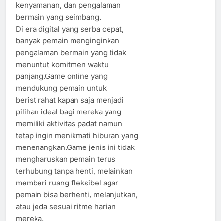
kenyamanan, dan pengalaman
bermain yang seimbang.
Di era digital yang serba cepat,
banyak pemain menginginkan
pengalaman bermain yang tidak
menuntut komitmen waktu
panjang.Game online yang
mendukung pemain untuk
beristirahat kapan saja menjadi
pilihan ideal bagi mereka yang
memiliki aktivitas padat namun
tetap ingin menikmati hiburan yang
menenangkan.Game jenis ini tidak
mengharuskan pemain terus
terhubung tanpa henti, melainkan
memberi ruang fleksibel agar
pemain bisa berhenti, melanjutkan,
atau jeda sesuai ritme harian
mereka.