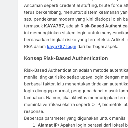
Ancaman seperti credential stuffing, brute force at
terus berkembang, menuntut sistem keamanan yang 
satu pendekatan modern yang kini diadopsi oleh ba
termasuk
KAYA787
, adalah
Risk-Based Authentica
ini memungkinkan sistem login untuk menyesuaika
berdasarkan tingkat risiko yang terdeteksi. Artikel 
RBA dalam
kaya787 login
dari berbagai aspek.
Konsep Risk-Based Authentication
Risk-Based Authentication adalah metode autentika
menilai tingkat risiko setiap upaya login dengan 
berbagai faktor, lalu menentukan tindakan autentika
login dianggap normal, pengguna dapat masuk tan
tambahan. Namun, jika aktivitas mencurigakan terde
meminta verifikasi ekstra seperti OTP, biometrik, a
response.
Beberapa parameter yang digunakan untuk menilai r
Alamat IP:
Apakah login berasal dari lokasi b