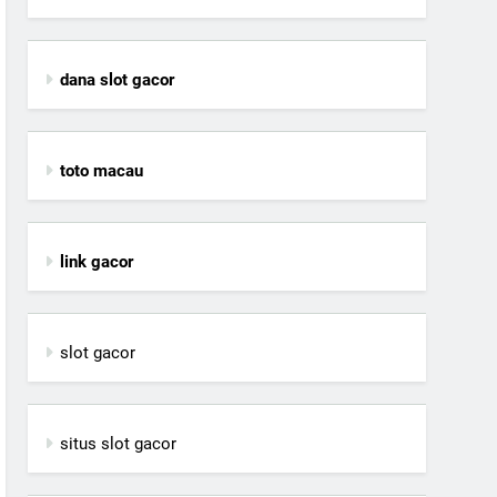
dana slot gacor
toto macau
link gacor
slot gacor
situs slot gacor