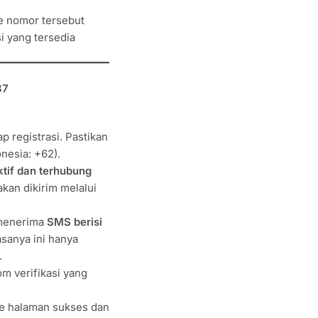
 nomor tersebut
 yang tersedia
87
 registrasi. Pastikan
nesia: +62).
ktif dan terhubung
kan dikirim melalui
 menerima
SMS berisi
asanya ini hanya
.
m verifikasi yang
ke halaman sukses dan