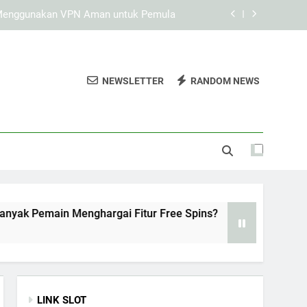
7 Menggunakan VPN Aman untuk Pemula
esin Slot Gacor yang Harus Anda Tahu
perasi Lama: Tantangan dan Solusinya
NEWSLETTER
RANDOM NEWS
te Tertinggi dan Peluang Jackpot Besar
atnya Untuk Hiburan Berkualitas.
7 Menggunakan VPN Aman untuk Pemula
esin Slot Gacor yang Harus Anda Tahu
perasi Lama: Tantangan dan Solusinya
in Menghargai Fitur Free Spins?
Horas88 dan Implement
11 Months Ago
LINK SLOT