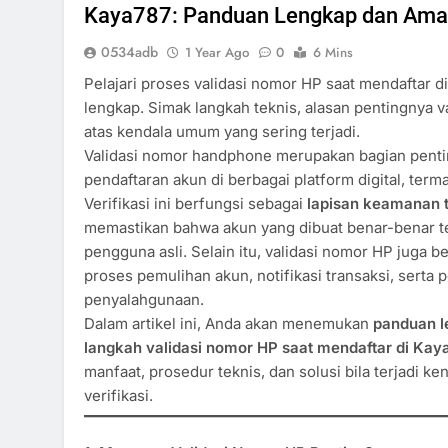
Kaya787: Panduan Lengkap dan Am
0534adb
1 Year Ago
0
6 Mins
Pelajari proses validasi nomor HP saat mendaftar d
lengkap. Simak langkah teknis, alasan pentingnya val
atas kendala umum yang sering terjadi.
Validasi nomor handphone merupakan bagian penti
pendaftaran akun di berbagai platform digital, ter
Verifikasi ini berfungsi sebagai
lapisan keamanan
memastikan bahwa akun yang dibuat benar-benar 
pengguna asli. Selain itu, validasi nomor HP juga 
proses pemulihan akun, notifikasi transaksi, serta 
penyalahgunaan.
Dalam artikel ini, Anda akan menemukan
panduan 
langkah validasi nomor HP saat mendaftar di Ka
manfaat, prosedur teknis, dan solusi bila terjadi ke
verifikasi.