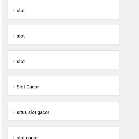
slot
slot
slot
Slot Gacor
situs slot gacor
slot gacor