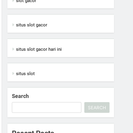
slot gacor
situs slot gacor
situs slot gacor hari ini
situs slot
Search
SEARCH