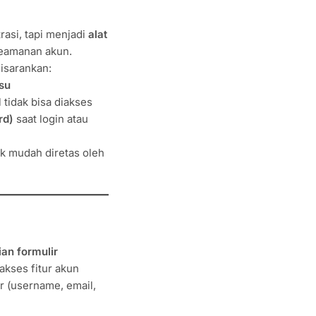
asi, tapi menjadi
alat
eamanan akun.
isarankan:
su
l tidak bisa diakses
rd)
saat login atau
ak mudah diretas oleh
ian formulir
akses fitur akun
 (username, email,